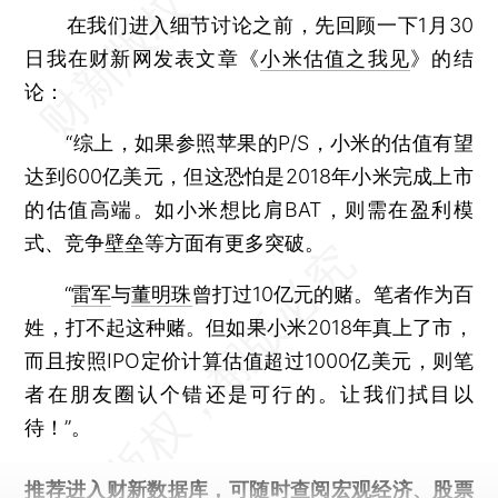
在我们进入细节讨论之前，先回顾一下1月30
日我在财新网发表文章《
小米估值之我见
》的结
论：
“综上，如果参照苹果的P/S，小米的估值有望
达到600亿美元，但这恐怕是2018年小米完成上市
的估值高端。如小米想比肩BAT，则需在盈利模
式、竞争壁垒等方面有更多突破。
“
雷军
与
董明珠
曾打过10亿元的赌。笔者作为百
姓，打不起这种赌。但如果小米2018年真上了市，
而且按照IPO定价计算估值超过1000亿美元，则笔
者在朋友圈认个错还是可行的。让我们拭目以
待！”。
推荐进入
财新数据库
，可随时查阅宏观经济、股票