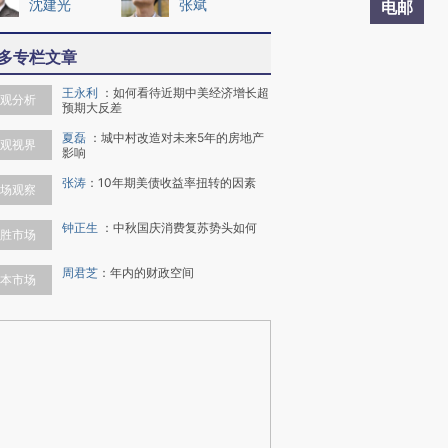
沈建光
张斌
电邮
多专栏文章
王永利
：
如何看待近期中美经济增长超
观分析
预期大反差
夏磊
：
城中村改造对未来5年的房地产
观视界
影响
张涛
：
10年期美债收益率扭转的因素
场观察
钟正生
：
中秋国庆消费复苏势头如何
胜市场
周君芝
：
年内的财政空间
本市场