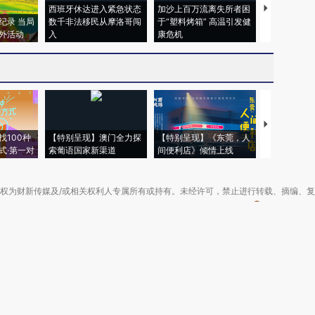
西班牙休达进入紧急状态
加沙上百万流离失所者困
视线｜HYR
纪录 当局
数千非法移民从摩洛哥闯
于“塑料烤箱” 高温引发健
术：是什么
外活动
入
康危机
心“花钱找虐
【推广】走
找100种
【特别呈现】澳门全力探
【特别呈现】《东莞，人
会，让数智科
式·第一对
索葡语国家新渠道
间便利店》倾情上线
业
权为财新传媒及/或相关权利人专属所有或持有。未经许可，禁止进行转载、摘编、
京ICP备10026701号-8
|
网信算备110105862729401250013号
|
京公网安备 11
广播电视节目制作经营许可证：京第01015号
|
出版物经营许可证：第直100013号
Copyright 财新网 All Rights Reserved 版权所有 复制必究
害信息举报、未成年人举报、谣言信息）：010-85905050 13195200605 举报邮
于我们
|
加入我们
|
啄木鸟公益基金会
|
意见与反馈
|
提供新闻线索
|
联系我们
|
友情