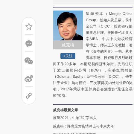
望华资本（Merger China
Group）创始人及总裁，前中
金公司（CICC）投资银行部
董事总经理。美国哥伦比亚大
学MBA，中共中央党校经济
戚克栴
学博士，师从王东京教授，著
有《资本的国界》一书。从事
+关注
资本市场、投资银行及战略顾
问工作20多年，本世纪初闯荡华尔街，先后任职
于波士顿顾问公司（BCG），高盛纽约总部
（Goldman Sachs）及中金公司（CICC）。他专
注于企业并购与投资，三次获得境内外最佳IPO奖
项，2017年荣获中国并购公会颁发的“最佳交易
师”奖项。
戚克栴最新文章
展望2021，牛年“和”字当头
戚克栴：降息应对疫情冲击与小康大考