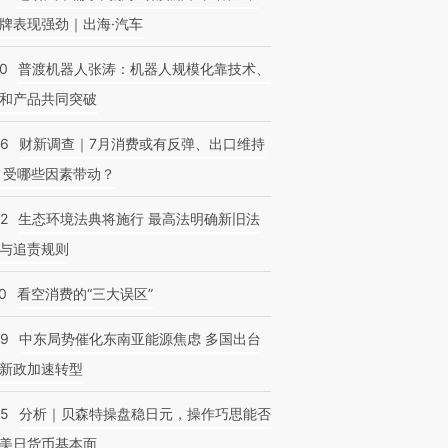
牌表现强劲｜出海·汽车
00
普渡机器人张涛：机器人规模化靠技术、
和产品共同突破
56
财新调查｜7月消费或有反弹、出口维持
 受哪些因素带动？
42
生态环境法典将施行 最高法明确新旧法
与追责规则
0
看空消费的“三大误区”
59
中东局势催化东南亚能源焦虑 多国出台
新政加速转型
05
分析｜贝森特操盘稳日元，操作巧思能否
美日货币基本面