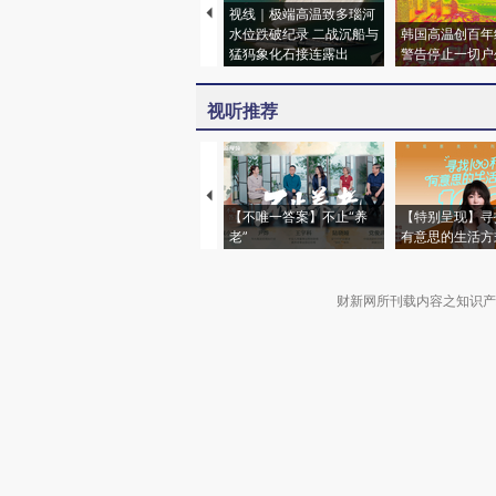
视线｜极端高温致多瑙河
水位跌破纪录 二战沉船与
韩国高温创百年
猛犸象化石接连露出
警告停止一切户
视听推荐
【不唯一答案】不止“养
【特别呈现】寻
老”
有意思的生活方
财新网所刊载内容之知识产
京ICP证090880号
违法和不良信息举报电话（涉网络暴力有
关