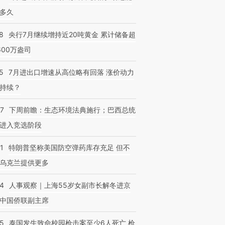
多久
8
央行7月继续增持近20吨黄金 累计储备超
600万盎司
5
7月进出口增速从高位略有回落 涨价动力
持续？
07
下周前瞻：生态环境法典施行；巴西总统
进入竞选阶段
1
特朗普坚称美国防空弹药库存充足 但不
乌克兰提供更多
24
人事观察｜上海55岁女副市长解冬进京
中国侨联副主席
45
泰国发生致命校园枪击案至少6人死亡 枪