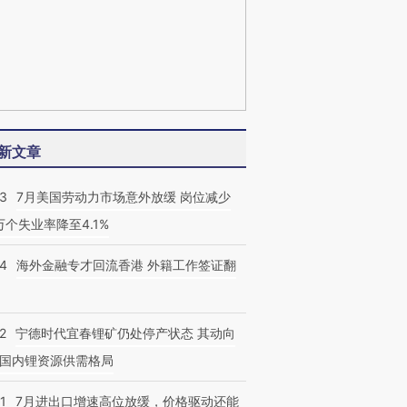
新文章
43
7月美国劳动力市场意外放缓 岗位减少
3万个失业率降至4.1%
14
海外金融专才回流香港 外籍工作签证翻
2
宁德时代宜春锂矿仍处停产状态 其动向
国内锂资源供需格局
1
7月进出口增速高位放缓，价格驱动还能