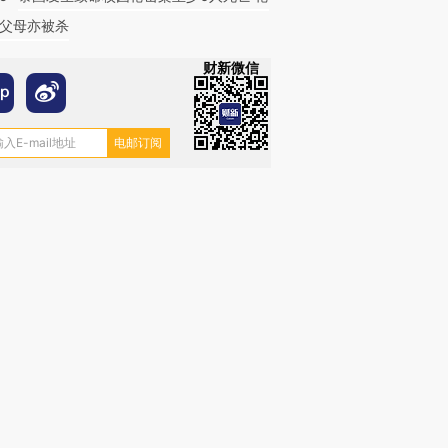
父母亦被杀
财新微信
跨国走私7万
视线｜被称为“蟑螂”的印
视线｜“入侵”还是“人道危
检体内含3种
度Z世代 用街头抗争将教
机”？难民潮撕裂西班牙
秘鲁纳斯
育部长拱下台
飞地休达
13人遇难