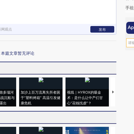
手祖
新网观点
发布
本篇文章暂无评论
致多瑙河
加沙上百万流离失所者困
视线｜HYROX的吸金
马航飞行员
二战沉船与
于“塑料烤箱” 高温引发健
术：是什么让中产们甘
粒摇头丸 尿
露出
康危机
心“花钱找虐”？
毒品