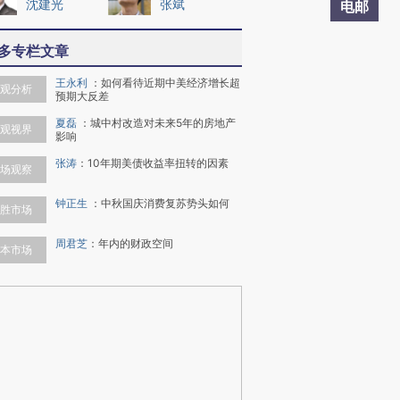
沈建光
张斌
电邮
多专栏文章
王永利
：
如何看待近期中美经济增长超
观分析
预期大反差
夏磊
：
城中村改造对未来5年的房地产
观视界
影响
张涛
：
10年期美债收益率扭转的因素
场观察
钟正生
：
中秋国庆消费复苏势头如何
胜市场
周君芝
：
年内的财政空间
本市场