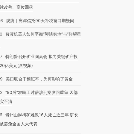
续改善、高位回落
46
观势｜离岸信托90天补税窗口期疑问
00
普渡机器人如何平衡“脚踏实地”与“仰望星
？
57
特朗普召开矿业圆桌会 拟向关键矿产投
20亿美元(含视频)
09
美日联合干预汇率，为何影响了黄金
32
“90后”农民工讨薪涉刑案发回重审 因部
实不清
36
贵州山脚树矿难致16人死亡近三年 矿长
被罢免全国人大代表