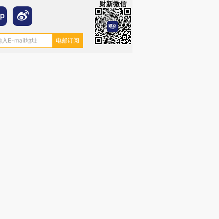
财新微信
”还是“人道危
湖北宜昌局部短时降雨
哈尔滨遭遇短时极端强降
撕裂西班牙
128毫米 紧急转移近
雨 3小时累计雨量超80毫
秘鲁纳斯
4000人
米
13人遇难