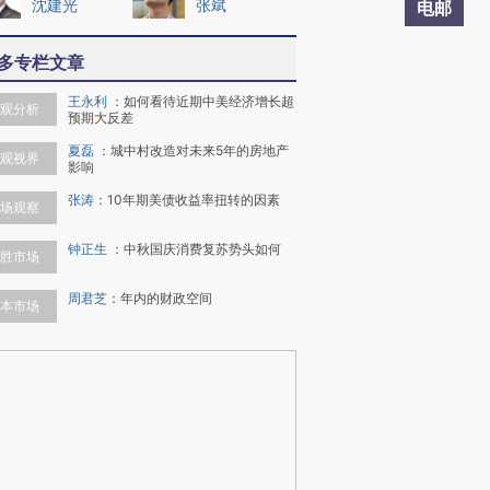
沈建光
张斌
电邮
多专栏文章
王永利
：
如何看待近期中美经济增长超
观分析
预期大反差
夏磊
：
城中村改造对未来5年的房地产
观视界
影响
张涛
：
10年期美债收益率扭转的因素
场观察
钟正生
：
中秋国庆消费复苏势头如何
胜市场
周君芝
：
年内的财政空间
本市场