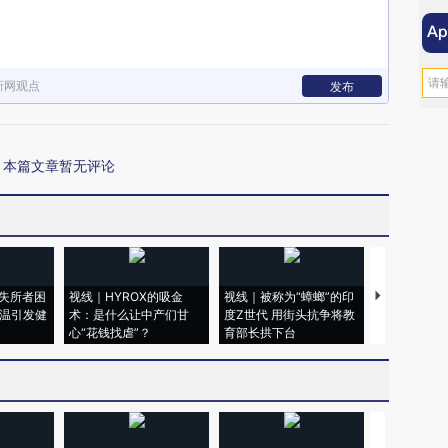
新网观点
发布
本篇文章暂无评论
失所者困
视线｜HYROX的吸金
视线｜被称为“蟑螂”的印
视线｜“入侵
高温引发健
术：是什么让中产们甘
度Z世代 用街头抗争将教
机”？难民潮
心“花钱找虐”？
育部长拱下台
飞地休达