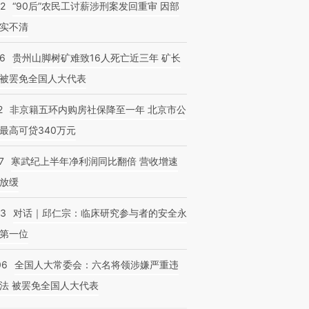
32
“90后”农民工讨薪涉刑案发回重审 因部
实不清
36
贵州山脚树矿难致16人死亡近三年 矿长
被罢免全国人大代表
2
非京籍五环内购房社保降至一年 北京市公
最高可贷340万元
7
寒武纪上半年净利润同比翻倍 营收增速
放缓
53
对话｜邱仁宗：临床研究参与者的安全永
第一位
06
全国人大常委会：六名将领涉嫌严重违
法 被罢免全国人大代表