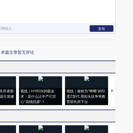
新网观点
发布
本篇文章暂无评论
失所者困
视线｜HYROX的吸金
视线｜被称为“蟑螂”的印
视线｜“入侵
高温引发健
术：是什么让中产们甘
度Z世代 用街头抗争将教
机”？难民潮
心“花钱找虐”？
育部长拱下台
飞地休达