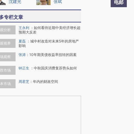
沈建光
张斌
电邮
多专栏文章
王永利
：
如何看待近期中美经济增长超
观分析
预期大反差
夏磊
：
城中村改造对未来5年的房地产
观视界
影响
张涛
：
10年期美债收益率扭转的因素
场观察
钟正生
：
中秋国庆消费复苏势头如何
胜市场
周君芝
：
年内的财政空间
本市场