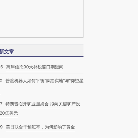
新文章
46
离岸信托90天补税窗口期疑问
00
普渡机器人如何平衡“脚踏实地”与“仰望星
？
57
特朗普召开矿业圆桌会 拟向关键矿产投
20亿美元
09
美日联合干预汇率，为何影响了黄金