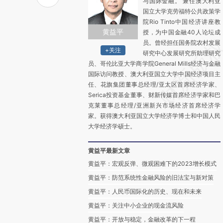
与国际金融。 兼任澳大利亚
国立大学克劳福特公共政策学
院Rio Tinto中国经济讲座教
黄益平
授，为中国金融40人论坛成
员。曾经担任国务院农村发展
+关注
研究中心发展研究所助理研究
员、哥伦比亚大学商学院General Mills经济与金融
国际访问教授、澳大利亚国立大学中国经济项目主
任、花旗集团董事总经理/亚太区首席经济学家、
Serica投资基金董事、财新传媒首席经济学家和巴
克莱董事总经理/亚洲新兴市场经济首席经济学
家。获得澳大利亚国立大学经济学博士和中国人民
大学经济学硕士。
黄益平最新文章
黄益平：宏观反弹、微观困难下的2023增长模式
黄益平：防范系统性金融风险的旧法宝与新对策
黄益平：人民币国际化的历史、现在和未来
黄益平：关注中小企业的现金流风险
黄益平：开放与稳定，金融改革的下一程