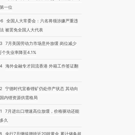
第一位
06
全国人大常委会：六名将领涉嫌严重违
法 被罢免全国人大代表
43
7月美国劳动力市场意外放缓 岗位减少
3万个失业率降至4.1%
14
海外金融专才回流香港 外籍工作签证翻
2
宁德时代宜春锂矿仍处停产状态 其动向
国内锂资源供需格局
1
7月进出口增速高位放缓，价格驱动还能
多久
8
央行7月继续增持近20吨黄金 累计储备超