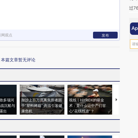
过7
新网观点
发布
本篇文章暂无评论
致多瑙河
加沙上百万流离失所者困
视线｜HYROX的吸金
马航飞行员
二战沉船与
于“塑料烤箱” 高温引发健
术：是什么让中产们甘
粒摇头丸 尿
露出
康危机
心“花钱找虐”？
毒品