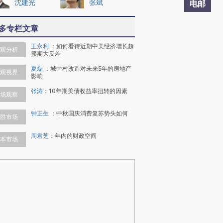
沈建光
张斌
电邮
多专栏文章
王永利
：
如何看待近期中美经济增长超
观分析
预期大反差
夏磊
：
城中村改造对未来5年的房地产
观视界
影响
张涛
：
10年期美债收益率扭转的因素
场观察
钟正生
：
中秋国庆消费复苏势头如何
胜市场
周君芝
：
年内的财政空间
本市场