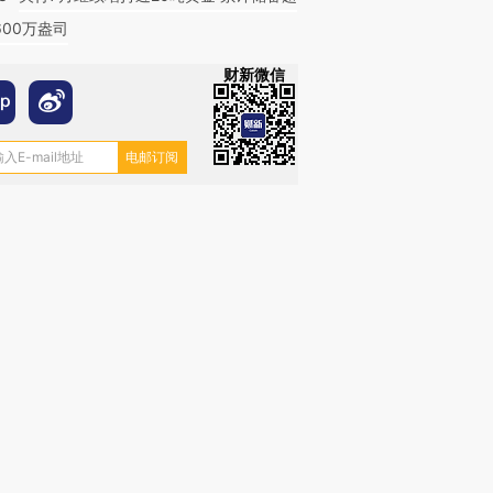
600万盎司
财新微信
跨国走私7万
视线｜被称为“蟑螂”的印
视线｜“入侵”还是“人道危
检体内含3种
度Z世代 用街头抗争将教
机”？难民潮撕裂西班牙
秘鲁纳斯
育部长拱下台
飞地休达
13人遇难