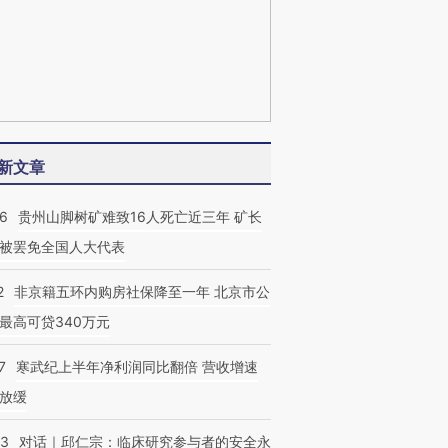
新文章
36
贵州山脚树矿难致16人死亡近三年 矿长
被罢免全国人大代表
2
非京籍五环内购房社保降至一年 北京市公
最高可贷340万元
7
寒武纪上半年净利润同比翻倍 营收增速
放缓
53
对话｜邱仁宗：临床研究参与者的安全永