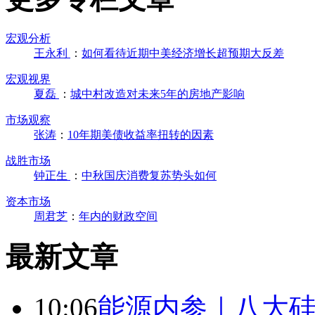
宏观分析
王永利
：
如何看待近期中美经济增长超预期大反差
宏观视界
夏磊
：
城中村改造对未来5年的房地产影响
市场观察
张涛
：
10年期美债收益率扭转的因素
战胜市场
钟正生
：
中秋国庆消费复苏势头如何
资本市场
周君芝
：
年内的财政空间
最新文章
10:06
能源内参｜八大硅