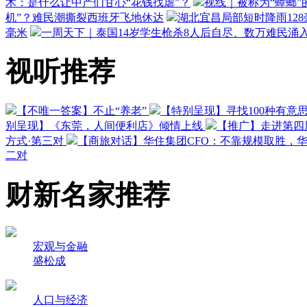
术：是什么让中产们甘心“花钱找虐”？
视线｜被称为“蟑螂”
机”？难民潮撕裂西班牙飞地休达
湖北宜昌局部短时降雨128毫
毫米
一周天下｜泰国14岁学生枪杀8人后自尽、数万难民涌
视听推荐
【不唯一答案】不止“养老”
【特别呈现】寻找100种有意
别呈现】《东莞，人间便利店》倾情上线
【推广】走进第四
方式·第三对
【商旅对话】华住集团CFO：不靠规模取胜，
二对
财新名家推荐
宏观与金融
盛松成
人口与经济