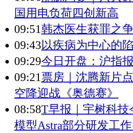
国用电负荷四创新高
09:51
韩杰医生获罪之
09:43
以疾病为中心的
09:29
今日开盘：沪指报394
09:21
票房｜沈腾新片点
空降迎战《奥德赛》
08:58
T早报｜宇树科技今
模型Astra部分研发