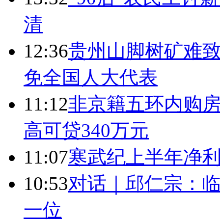
清
12:36
贵州山脚树矿难致
免全国人大代表
11:12
非京籍五环内购房
高可贷340万元
11:07
寒武纪上半年净利
10:53
对话｜邱仁宗：
一位