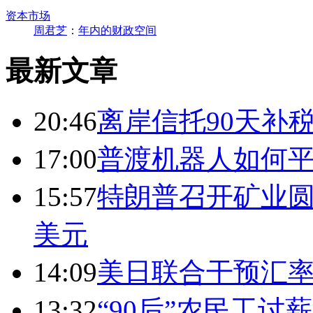
资本市场
周君芝
：
年内的财政空间
最新文章
20:46
离岸信托90天补
17:00
普渡机器人如何平
15:57
特朗普召开矿业圆
美元
14:09
美日联合干预汇
13:32
“90后”农民工