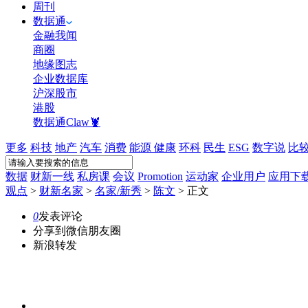
周刊
数据通
金融我闻
商圈
地缘图志
企业数据库
沪深股市
港股
数据通Claw🦞
更多
科技
地产
汽车
消费
能源
健康
环科
民生
ESG
数字说
比
数据
财新一线
私房课
会议
Promotion
运动家
企业用户
应用下
观点
>
财新名家
>
名家/新秀
>
陈文
>
正文
0
发表评论
分享到微信朋友圈
新浪转发