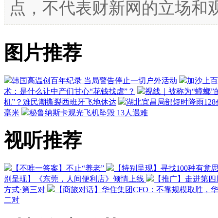
点，不代表财新网的立场和
图片推荐
韩国高温创百年纪录 当局警告停止一切户外活动
加沙上百
术：是什么让中产们甘心“花钱找虐”？
视线｜被称为“蟑螂”
机”？难民潮撕裂西班牙飞地休达
湖北宜昌局部短时降雨128毫
毫米
秘鲁纳斯卡观光飞机坠毁 13人遇难
视听推荐
【不唯一答案】不止“养老”
【特别呈现】寻找100种有意
别呈现】《东莞，人间便利店》倾情上线
【推广】走进第四
方式·第三对
【商旅对话】华住集团CFO：不靠规模取胜，
二对