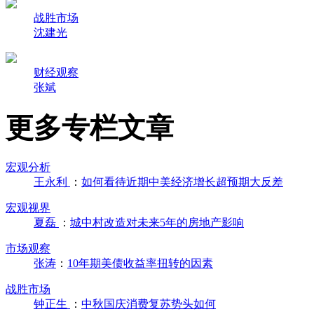
战胜市场
沈建光
财经观察
张斌
更多专栏文章
宏观分析
王永利
：
如何看待近期中美经济增长超预期大反差
宏观视界
夏磊
：
城中村改造对未来5年的房地产影响
市场观察
张涛
：
10年期美债收益率扭转的因素
战胜市场
钟正生
：
中秋国庆消费复苏势头如何