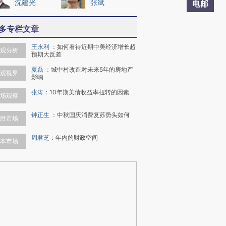
沈建光
张斌
电邮
多专栏文章
王永利
：
如何看待近期中美经济增长超
观分析
预期大反差
夏磊
：
城中村改造对未来5年的房地产
观视界
影响
张涛
：
10年期美债收益率扭转的因素
场观察
钟正生
：
中秋国庆消费复苏势头如何
胜市场
周君芝
：
年内的财政空间
本市场