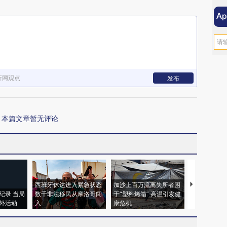
新网观点
发布
本篇文章暂无评论
西班牙休达进入紧急状态
加沙上百万流离失所者困
视线｜HYR
纪录 当局
数千非法移民从摩洛哥闯
于“塑料烤箱” 高温引发健
术：是什么
外活动
入
康危机
心“花钱找虐