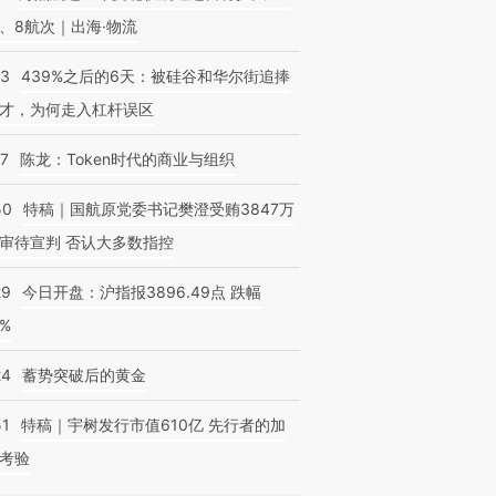
、8航次｜出海·物流
53
439%之后的6天：被硅谷和华尔街追捧
才，为何走入杠杆误区
07
陈龙：Token时代的商业与组织
50
特稿｜国航原党委书记樊澄受贿3847万
审待宣判 否认大多数指控
29
今日开盘：沪指报3896.49点 跌幅
0%
24
蓄势突破后的黄金
51
特稿｜宇树发行市值610亿 先行者的加
考验