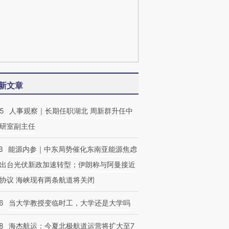
新文章
25
人事观察｜长期任职湖北 周新群升任中
研室副主任
3
能源内参｜中东局势催化东南亚能源焦虑
出台光伏新政加速转型；伊朗称与阿曼接近
协议 海峡现有两条航道将关闭
6
当大学教授变临时工，大学还是大学吗
8
海杰航运：今夏北极航道运营将扩大至7