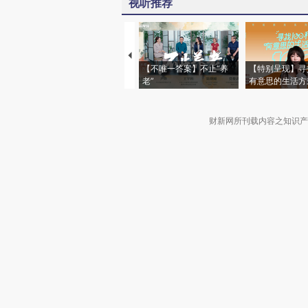
视听推荐
【不唯一答案】不止“养
【特别呈现】寻
老”
有意思的生活方
财新网所刊载内容之知识产
京ICP证090880号
违法和不良信息举报电话（涉网络暴力有
关