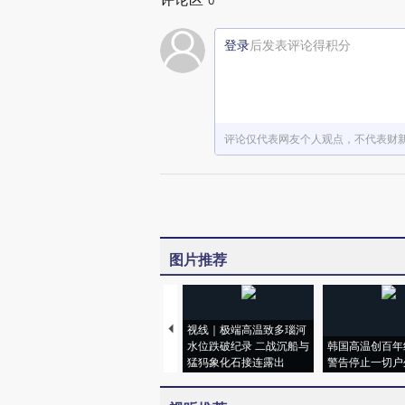
0
登录
后发表评论得积分
评论仅代表网友个人观点，不代表财
图片推荐
视线｜极端高温致多瑙河
水位跌破纪录 二战沉船与
韩国高温创百年
猛犸象化石接连露出
警告停止一切户