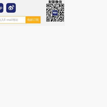
财新微信
OX的吸金
马航飞行员跨国走私7万
视线｜被称为“蟑螂”的印
让中产们甘
粒摇头丸 尿检体内含3种
度Z世代 用街头抗争将教
秘鲁纳斯
”？
毒品
育部长拱下台
13人遇难