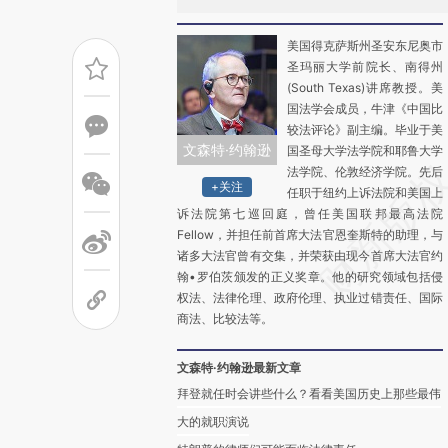
美国得克萨斯州圣安东尼奥市
圣玛丽大学前院长、南得州
(South Texas)讲席教授。美
国法学会成员，牛津《中国比
较法评论》副主编。毕业于美
文森特·约翰逊
国圣母大学法学院和耶鲁大学
法学院、伦敦经济学院。先后
+关注
任职于纽约上诉法院和美国上
诉法院第七巡回庭，曾任美国联邦最高法院
Fellow，并担任前首席大法官恩奎斯特的助理，与
诸多大法官曾有交集，并荣获由现今首席大法官约
翰•罗伯茨颁发的正义奖章。他的研究领域包括侵
权法、法律伦理、政府伦理、执业过错责任、国际
商法、比较法等。
文森特·约翰逊最新文章
拜登就任时会讲些什么？看看美国历史上那些最伟
大的就职演说