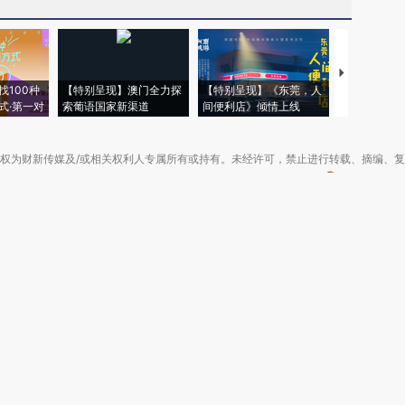
【推广】走
找100种
【特别呈现】澳门全力探
【特别呈现】《东莞，人
会，让数智科
式·第一对
索葡语国家新渠道
间便利店》倾情上线
业
权为财新传媒及/或相关权利人专属所有或持有。未经许可，禁止进行转载、摘编、
京ICP备10026701号-8
|
网信算备110105862729401250013号
|
京公网安备 11
广播电视节目制作经营许可证：京第01015号
|
出版物经营许可证：第直100013号
Copyright 财新网 All Rights Reserved 版权所有 复制必究
害信息举报、未成年人举报、谣言信息）：010-85905050 13195200605 举报邮
于我们
|
加入我们
|
啄木鸟公益基金会
|
意见与反馈
|
提供新闻线索
|
联系我们
|
友情