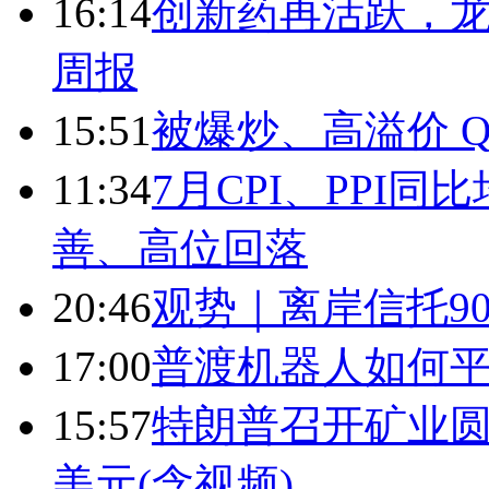
16:14
创新药再活跃，
周报
15:51
被爆炒、高溢价 Q
11:34
7月CPI、PPI同
善、高位回落
20:46
观势｜离岸信托9
17:00
普渡机器人如何平
15:57
特朗普召开矿业圆
美元(含视频)