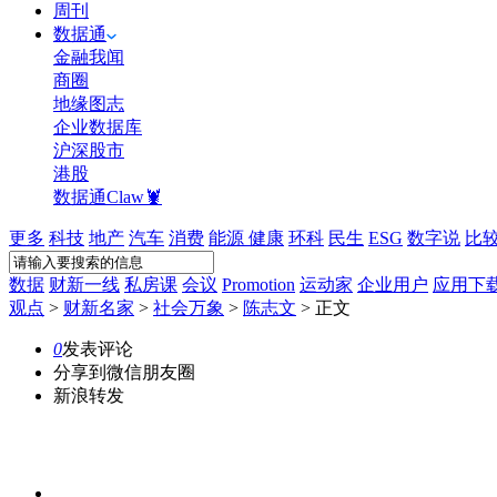
周刊
数据通
金融我闻
商圈
地缘图志
企业数据库
沪深股市
港股
数据通Claw🦞
更多
科技
地产
汽车
消费
能源
健康
环科
民生
ESG
数字说
比
数据
财新一线
私房课
会议
Promotion
运动家
企业用户
应用下
观点
>
财新名家
>
社会万象
>
陈志文
>
正文
0
发表评论
分享到微信朋友圈
新浪转发