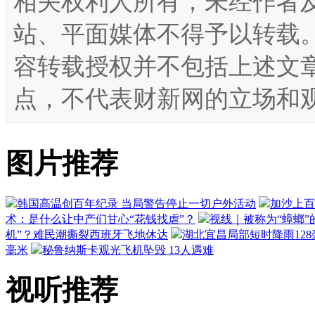
相关权利人所有，未经作者
站、平面媒体不得予以转载
容转载授权并不包括上述文
点，不代表财新网的立场和
图片推荐
韩国高温创百年纪录 当局警告停止一切户外活动
加沙上百
术：是什么让中产们甘心“花钱找虐”？
视线｜被称为“蟑螂”
机”？难民潮撕裂西班牙飞地休达
湖北宜昌局部短时降雨128毫
毫米
秘鲁纳斯卡观光飞机坠毁 13人遇难
视听推荐