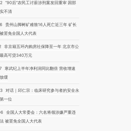
32
“90后”农民工讨薪涉刑案发回重审 因部
实不清
36
贵州山脚树矿难致16人死亡近三年 矿长
被罢免全国人大代表
2
非京籍五环内购房社保降至一年 北京市公
最高可贷340万元
7
寒武纪上半年净利润同比翻倍 营收增速
放缓
53
对话｜邱仁宗：临床研究参与者的安全永
第一位
06
全国人大常委会：六名将领涉嫌严重违
法 被罢免全国人大代表