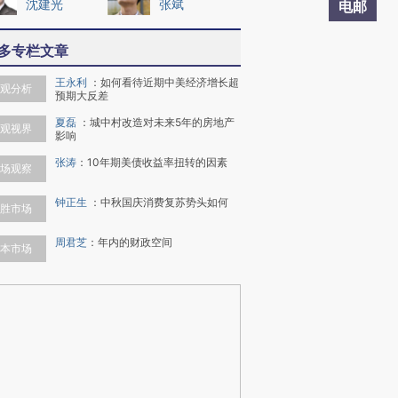
沈建光
张斌
电邮
多专栏文章
王永利
：
如何看待近期中美经济增长超
观分析
预期大反差
夏磊
：
城中村改造对未来5年的房地产
观视界
影响
张涛
：
10年期美债收益率扭转的因素
场观察
钟正生
：
中秋国庆消费复苏势头如何
胜市场
周君芝
：
年内的财政空间
本市场