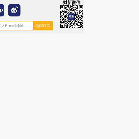
财新微信
跨国走私7万
视线｜被称为“蟑螂”的印
视线｜“入侵”还是“人道危
检体内含3种
度Z世代 用街头抗争将教
机”？难民潮撕裂西班牙
秘鲁纳斯
育部长拱下台
飞地休达
13人遇难
进第四届链博
【商旅对话】华住集团