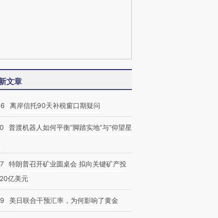
新文章
46
离岸信托90天补税窗口期疑问
00
普渡机器人如何平衡“脚踏实地”与“仰望星
？
57
特朗普召开矿业圆桌会 拟向关键矿产投
20亿美元
09
美日联合干预汇率，为何影响了黄金