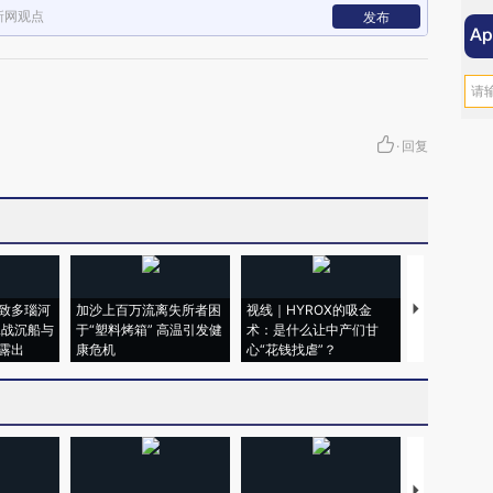
新网观点
发布
·
回复
致多瑙河
加沙上百万流离失所者困
视线｜HYROX的吸金
马航飞行员
二战沉船与
于“塑料烤箱” 高温引发健
术：是什么让中产们甘
粒摇头丸 尿
露出
康危机
心“花钱找虐”？
毒品
【推广】走