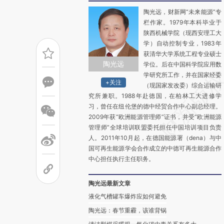
陶光远，财新网“未来能源”专
栏作家。1979年本科毕业于
陕西机械学院（现西安理工大
学）自动控制专业，1983年
获清华大学系统工程专业硕士
陶光远
学位。后在中国科学院应用数
学研究所工作，并在国家经委
+关注
（现国家发改委）综合运输研
究所兼职。1988年赴德国，在柏林工大进修学
习，曾任在纽伦堡的德中经贸合作中心副总经理。
2009年获“欧洲能源管理师”证书，并受“欧洲能源
管理师”全球培训联盟委托担任中国培训项目负责
人。2011年10月起，在德国能源署（dena）与中
国可再生能源学会合作成立的中德可再生能源合作
中心担任执行主任职务。
陶光远最新文章
液化气槽罐车爆炸应如何避免
陶光远：春节重霾，该谁背锅