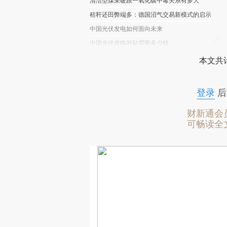
清洁型煤采暖跟一氧化碳中毒关系有多大
秸秆还田弊端多：德国沼气交易新模式的启示
中国光伏发电如何面向未来
中国光伏发电补贴需要多少钱
本文共计
登录
后
财新通会
可畅读全