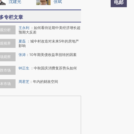
沈建光
张斌
电邮
多专栏文章
王永利
：
如何看待近期中美经济增长超
观分析
预期大反差
夏磊
：
城中村改造对未来5年的房地产
观视界
影响
张涛
：
10年期美债收益率扭转的因素
场观察
钟正生
：
中秋国庆消费复苏势头如何
胜市场
周君芝
：
年内的财政空间
本市场