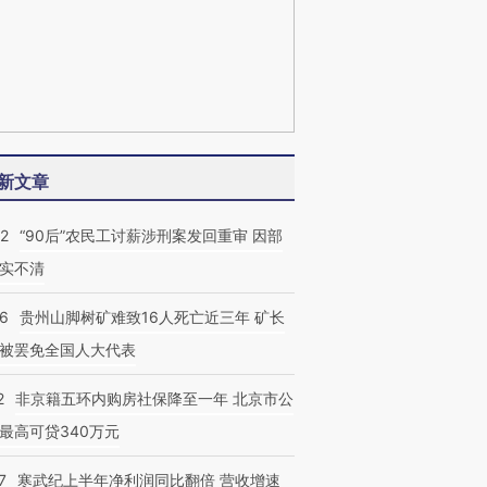
新文章
32
“90后”农民工讨薪涉刑案发回重审 因部
实不清
36
贵州山脚树矿难致16人死亡近三年 矿长
被罢免全国人大代表
2
非京籍五环内购房社保降至一年 北京市公
最高可贷340万元
7
寒武纪上半年净利润同比翻倍 营收增速