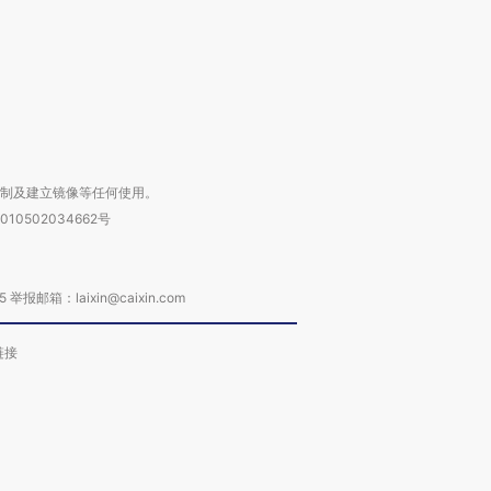
进第四届链博
【商旅对话】华住集团
技“链”接产
【特别呈现】寻找100种
CFO：不靠规模取胜，华
【特别呈
有意思的生活方式·第三对
住三大增长引擎是什么？
有意思的
复制及建立镜像等任何使用。
010502034662号
箱：laixin@caixin.com
链接