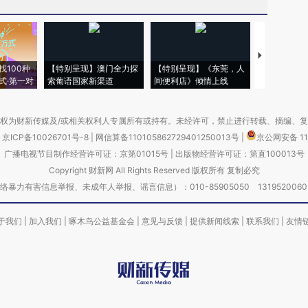
【推广】走
找100种
【特别呈现】澳门全力探
【特别呈现】《东莞，人
会，让数智科
式·第一对
索葡语国家新渠道
间便利店》倾情上线
业
权为财新传媒及/或相关权利人专属所有或持有。未经许可，禁止进行转载、摘编、
京ICP备10026701号-8
|
网信算备110105862729401250013号
|
京公网安备 11
广播电视节目制作经营许可证：京第01015号
|
出版物经营许可证：第直100013号
Copyright 财新网 All Rights Reserved 版权所有 复制必究
害信息举报、未成年人举报、谣言信息）：010-85905050 13195200605 举报邮
于我们
|
加入我们
|
啄木鸟公益基金会
|
意见与反馈
|
提供新闻线索
|
联系我们
|
友情