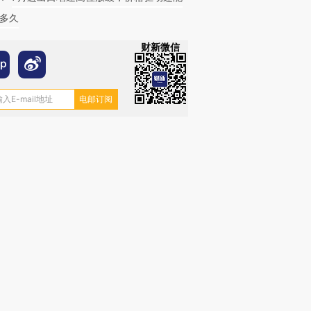
多久
财新微信
跨国走私7万
视线｜被称为“蟑螂”的印
视线｜“入侵”还是“人道危
检体内含3种
度Z世代 用街头抗争将教
机”？难民潮撕裂西班牙
秘鲁纳斯
育部长拱下台
飞地休达
13人遇难