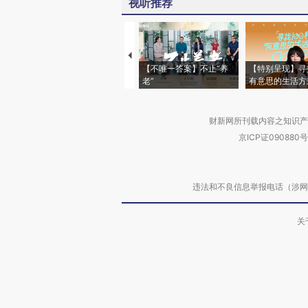
视听推荐
【不唯一答案】不止“养
【特别呈现】寻
老”
有意思的生活方
财新网所刊载内容之知识产
京ICP证090880号
违法和不良信息举报电话（涉网络暴力有
关