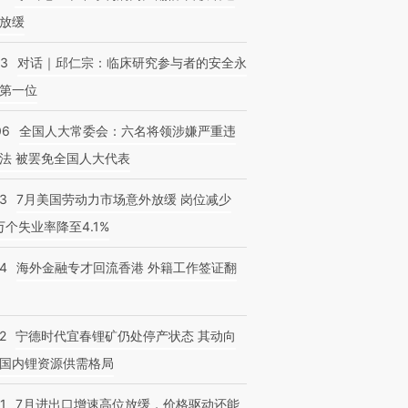
放缓
53
对话｜邱仁宗：临床研究参与者的安全永
第一位
06
全国人大常委会：六名将领涉嫌严重违
法 被罢免全国人大代表
43
7月美国劳动力市场意外放缓 岗位减少
3万个失业率降至4.1%
14
海外金融专才回流香港 外籍工作签证翻
2
宁德时代宜春锂矿仍处停产状态 其动向
国内锂资源供需格局
1
7月进出口增速高位放缓，价格驱动还能