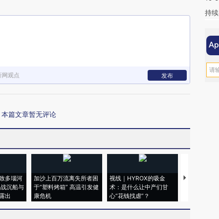
持续
新网观点
发布
本篇文章暂无评论
致多瑙河
加沙上百万流离失所者困
视线｜HYROX的吸金
马航飞行员
二战沉船与
于“塑料烤箱” 高温引发健
术：是什么让中产们甘
粒摇头丸 尿
露出
康危机
心“花钱找虐”？
毒品