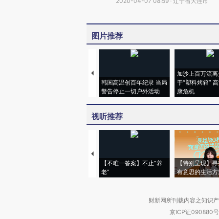
2020-04-07 08:59 · 辽宁省大连市
图片推荐
加沙上百万流离
韩国高温创百年纪录 当局
于“塑料烤箱” 
警告停止一切户外活动
康危机
视听推荐
【不唯一答案】不止“养
【特别呈现】寻
老”
有意思的生活方
财新网所刊载内容之知识产
京ICP证090880号