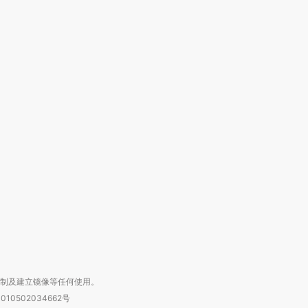
”还是“人道危
湖北宜昌局部短时降雨
哈尔滨遭遇短时极端强降
撕裂西班牙
128毫米 紧急转移近
雨 3小时累计雨量超80毫
秘鲁纳斯
4000人
米
13人遇难
进第四届链博
【商旅对话】华住集团
技“链”接产
【特别呈现】寻找100种
CFO：不靠规模取胜，华
【特别呈
有意思的生活方式·第三对
住三大增长引擎是什么？
有意思的
复制及建立镜像等任何使用。
010502034662号