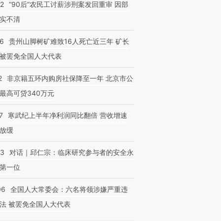
32
“90后”农民工讨薪涉刑案发回重审 因部
实不清
36
贵州山脚树矿难致16人死亡近三年 矿长
被罢免全国人大代表
2
非京籍五环内购房社保降至一年 北京市公
最高可贷340万元
7
寒武纪上半年净利润同比翻倍 营收增速
放缓
53
对话｜邱仁宗：临床研究参与者的安全永
第一位
06
全国人大常委会：六名将领涉嫌严重违
法 被罢免全国人大代表