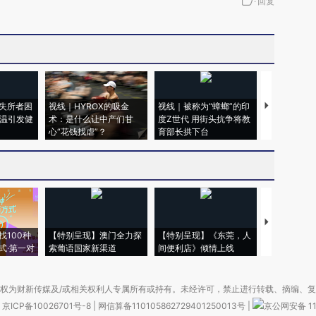
·
回复
失所者困
视线｜HYROX的吸金
视线｜被称为“蟑螂”的印
视线｜“入侵
高温引发健
术：是什么让中产们甘
度Z世代 用街头抗争将教
机”？难民潮
心“花钱找虐”？
育部长拱下台
飞地休达
【推广】走
找100种
【特别呈现】澳门全力探
【特别呈现】《东莞，人
会，让数智科
式·第一对
索葡语国家新渠道
间便利店》倾情上线
业
权为财新传媒及/或相关权利人专属所有或持有。未经许可，禁止进行转载、摘编、
京ICP备10026701号-8
|
网信算备110105862729401250013号
|
京公网安备 11