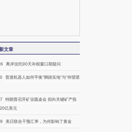
新文章
46
离岸信托90天补税窗口期疑问
00
普渡机器人如何平衡“脚踏实地”与“仰望星
？
57
特朗普召开矿业圆桌会 拟向关键矿产投
20亿美元
09
美日联合干预汇率，为何影响了黄金