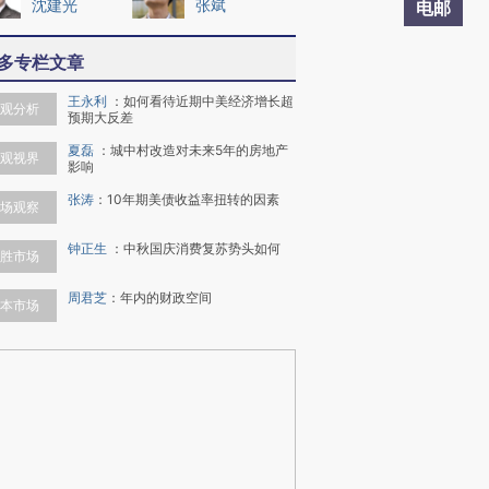
沈建光
张斌
电邮
多专栏文章
王永利
：
如何看待近期中美经济增长超
观分析
预期大反差
夏磊
：
城中村改造对未来5年的房地产
观视界
影响
张涛
：
10年期美债收益率扭转的因素
场观察
钟正生
：
中秋国庆消费复苏势头如何
胜市场
周君芝
：
年内的财政空间
本市场