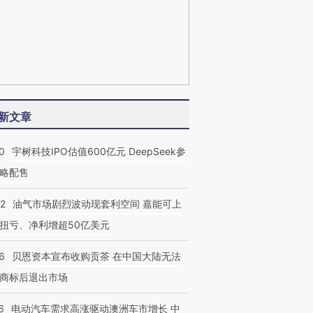
新文章
0
宇树科技IPO估值600亿元 DeepSeek参
略配售
22
油气市场剧烈波动现套利空间 嘉能可上
扭亏、净利增超50亿美元
6
贝恩资本宣布收购贡茶 在中国大陆无法
商标后退出市场
6
电动汽车需求高涨驱动澳洲车市增长 中