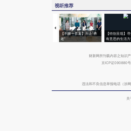
视听推荐
【不唯一答案】不止“养
【特别呈现】寻
老”
有意思的生活方
财新网所刊载内容之知识产
京ICP证090880号
违法和不良信息举报电话（涉网络暴力有
关