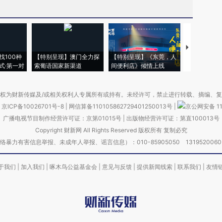
【推广】走
找100种
【特别呈现】澳门全力探
【特别呈现】《东莞，人
会，让数智科
式·第一对
索葡语国家新渠道
间便利店》倾情上线
业
权为财新传媒及/或相关权利人专属所有或持有。未经许可，禁止进行转载、摘编、
京ICP备10026701号-8
|
网信算备110105862729401250013号
|
京公网安备 11
广播电视节目制作经营许可证：京第01015号
|
出版物经营许可证：第直100013号
Copyright 财新网 All Rights Reserved 版权所有 复制必究
害信息举报、未成年人举报、谣言信息）：010-85905050 13195200605 举报邮
于我们
|
加入我们
|
啄木鸟公益基金会
|
意见与反馈
|
提供新闻线索
|
联系我们
|
友情