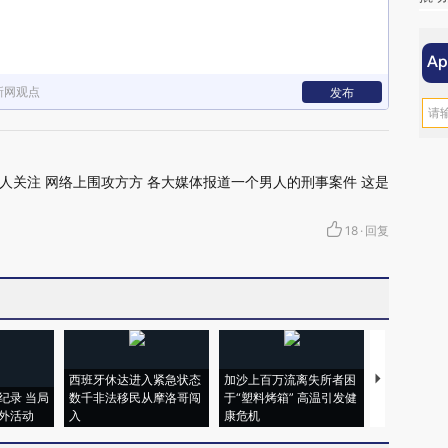
新网观点
发布
人关注 网络上围攻方方 各大媒体报道一个男人的刑事案件 这是
18
·
回复
西班牙休达进入紧急状态
加沙上百万流离失所者困
视线｜HYR
纪录 当局
数千非法移民从摩洛哥闯
于“塑料烤箱” 高温引发健
术：是什么
外活动
入
康危机
心“花钱找虐