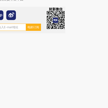
财新微信
OX的吸金
马航飞行员跨国走私7万
视线｜被称为“蟑螂”的印
让中产们甘
粒摇头丸 尿检体内含3种
度Z世代 用街头抗争将教
秘鲁纳斯
”？
毒品
育部长拱下台
13人遇难