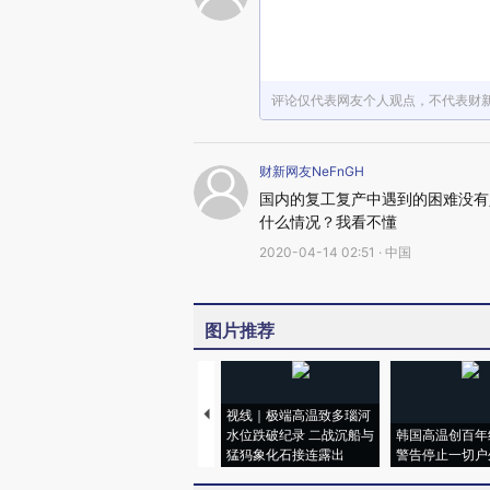
评论仅代表网友个人观点，不代表财
财新网友NeFnGH
国内的复工复产中遇到的困难没有
什么情况？我看不懂
2020-04-14 02:51 · 中国
图片推荐
视线｜极端高温致多瑙河
水位跌破纪录 二战沉船与
韩国高温创百年
猛犸象化石接连露出
警告停止一切户