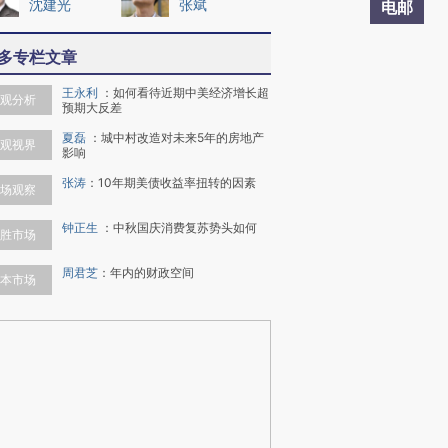
沈建光
张斌
电邮
多专栏文章
王永利
：
如何看待近期中美经济增长超
观分析
预期大反差
夏磊
：
城中村改造对未来5年的房地产
观视界
影响
张涛
：
10年期美债收益率扭转的因素
场观察
钟正生
：
中秋国庆消费复苏势头如何
胜市场
周君芝
：
年内的财政空间
本市场