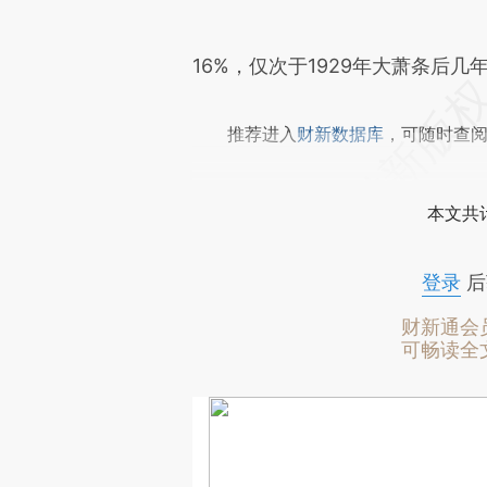
16%，仅次于1929年大萧条后几
推荐进入
财新数据库
，可随时查
本文共计
登录
后
财新通会
可畅读全