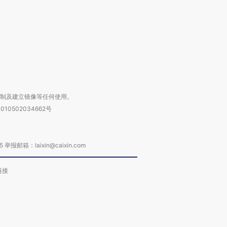
进第四届链博
【商旅对话】华住集团
技“链”接产
【特别呈现】寻找100种
CFO：不靠规模取胜，华
【特别呈
有意思的生活方式·第三对
住三大增长引擎是什么？
有意思的
复制及建立镜像等任何使用。
010502034662号
箱：laixin@caixin.com
链接