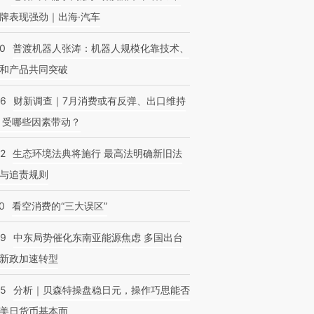
牌表现强劲｜出海·汽车
00
普渡机器人张涛：机器人规模化靠技术、
和产品共同突破
56
财新调查｜7月消费或有反弹、出口维持
 受哪些因素带动？
42
生态环境法典将施行 最高法明确新旧法
与追责规则
0
看空消费的“三大误区”
59
中东局势催化东南亚能源焦虑 多国出台
新政加速转型
05
分析｜贝森特操盘稳日元，操作巧思能否
美日货币基本面