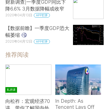
财新调查|一季度GDP同比下
降6.6% 3月数据降幅或收窄
2020年04月13日
APP打开
【数据前瞻】一季度GDP恐大
幅萎缩
2020年04月12日
APP打开
推荐阅读
私房课
In Depth: As
向松祚：宏观经济70
Tencent Lays Off
讲，带你了解国内外