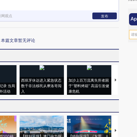
新网观点
发布
本篇文章暂无评论
西班牙休达进入紧急状态
加沙上百万流离失所者困
视线｜HYR
纪录 当局
数千非法移民从摩洛哥闯
于“塑料烤箱” 高温引发健
术：是什么
外活动
入
康危机
心“花钱找虐
【推广】走
找100种
【特别呈现】澳门全力探
【特别呈现】《东莞，人
会，让数智科