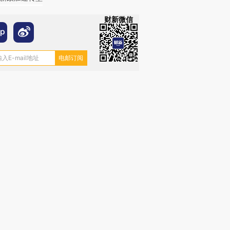
财新微信
OX的吸金
马航飞行员跨国走私7万
视线｜被称为“蟑螂”的印
让中产们甘
粒摇头丸 尿检体内含3种
度Z世代 用街头抗争将教
秘鲁纳斯
”？
毒品
育部长拱下台
13人遇难
进第四届链博
【商旅对话】华住集团
技“链”接产
【特别呈现】寻找100种
CFO：不靠规模取胜，华
【特别呈