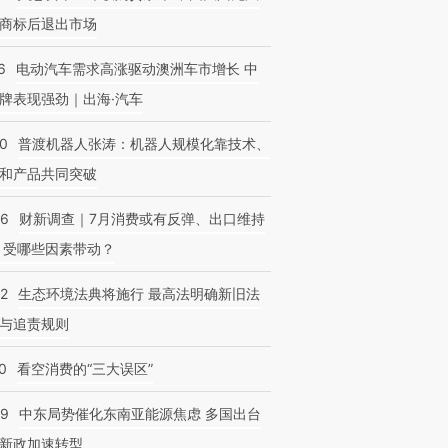
商标后退出市场
6
电动汽车需求高涨驱动澳洲车市增长 中
牌表现强劲｜出海·汽车
00
普渡机器人张涛：机器人规模化靠技术、
和产品共同突破
56
财新调查｜7月消费或有反弹、出口维持
 受哪些因素带动？
42
生态环境法典将施行 最高法明确新旧法
与追责规则
0
看空消费的“三大误区”
59
中东局势催化东南亚能源焦虑 多国出台
新政加速转型