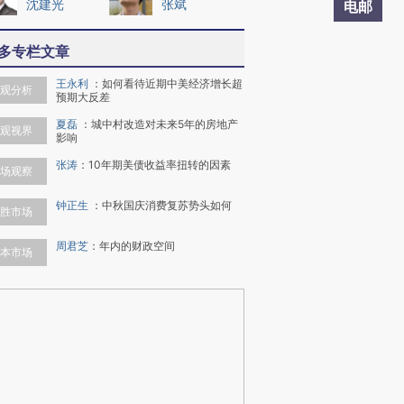
沈建光
张斌
电邮
多专栏文章
王永利
：
如何看待近期中美经济增长超
观分析
预期大反差
夏磊
：
城中村改造对未来5年的房地产
观视界
影响
张涛
：
10年期美债收益率扭转的因素
场观察
钟正生
：
中秋国庆消费复苏势头如何
胜市场
周君芝
：
年内的财政空间
本市场