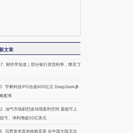
新文章
37
财经早知道｜部分银行房贷利率，降至“2
0
宇树科技IPO估值600亿元 DeepSeek参
略配售
22
油气市场剧烈波动现套利空间 嘉能可上
扭亏、净利增超50亿美元
6
贝恩资本宣布收购贡茶 在中国大陆无法