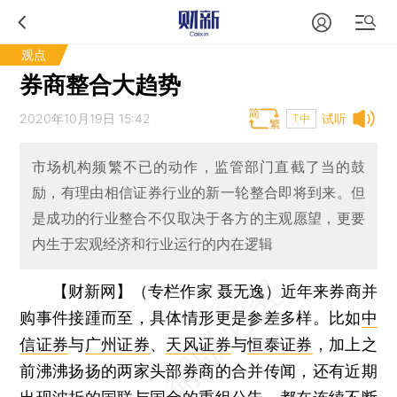
观点
券商整合大趋势
2020年10月19日 15:42
试听
T中
市场机构频繁不已的动作，监管部门直截了当的鼓
励，有理由相信证券行业的新一轮整合即将到来。但
是成功的行业整合不仅取决于各方的主观愿望，更要
内生于宏观经济和行业运行的内在逻辑
【财新网】（专栏作家 聂无逸）
近年来券商并
购事件接踵而至，具体情形更是参差多样。比如
中
信证券
与
广州证券
、
天风证券
与
恒泰证券
，加上之
前沸沸扬扬的两家头部券商的合并传闻，还有近期