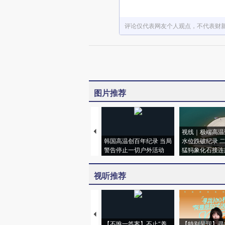
评论仅代表网友个人观点，不代表财
图片推荐
视线｜极端高温
韩国高温创百年纪录 当局
水位跌破纪录 
警告停止一切户外活动
猛犸象化石接连
视听推荐
【不唯一答案】不止“养
【特别呈现】寻