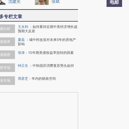
沈建光
张斌
电邮
多专栏文章
王永利
：
如何看待近期中美经济增长超
观分析
预期大反差
夏磊
：
城中村改造对未来5年的房地产
观视界
影响
张涛
：
10年期美债收益率扭转的因素
场观察
钟正生
：
中秋国庆消费复苏势头如何
胜市场
周君芝
：
年内的财政空间
本市场