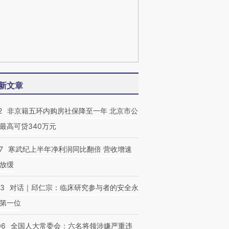
新文章
2
非京籍五环内购房社保降至一年 北京市公
最高可贷340万元
7
寒武纪上半年净利润同比翻倍 营收增速
放缓
53
对话｜邱仁宗：临床研究参与者的安全永
第一位
06
全国人大常委会：六名将领涉嫌严重违