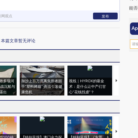
能否
新网观点
发布
本篇文章暂无评论
致多瑙河
加沙上百万流离失所者困
视线｜HYROX的吸金
马航飞行员
二战沉船与
于“塑料烤箱” 高温引发健
术：是什么让中产们甘
粒摇头丸 尿
露出
康危机
心“花钱找虐”？
毒品
【推广】走
找100种
【特别呈现】澳门全力探
【特别呈现】《东莞，人
会，让数智科