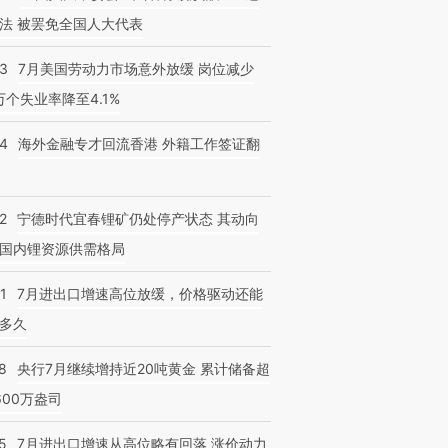
法 被罢免全国人大代表
43
7月美国劳动力市场意外放缓 岗位减少
3万个失业率降至4.1%
14
海外金融专才回流香港 外籍工作签证翻
2
宁德时代宜春锂矿仍处停产状态 其动向
国内锂资源供需格局
1
7月进出口增速高位放缓，价格驱动还能
多久
8
央行7月继续增持近20吨黄金 累计储备超
600万盎司
5
7月进出口增速从高位略有回落 涨价动力