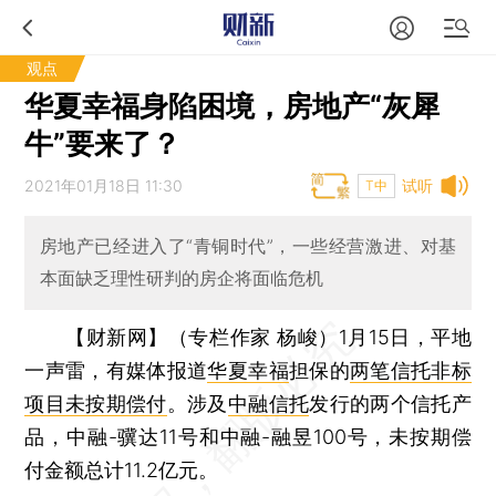
观点
华夏幸福身陷困境，房地产“灰犀
牛”要来了？
2021年01月18日 11:30
试听
T中
房地产已经进入了“青铜时代”，一些经营激进、对基
本面缺乏理性研判的房企将面临危机
【财新网】（专栏作家 杨峻）
1月15日，平地
一声雷，有媒体报道
华夏幸福
担保的
两笔信托非标
项目未按期偿付
。涉及
中融信托
发行的两个信托产
品，中融-骥达11号和中融-融昱100号，未按期偿
付金额总计11.2亿元。