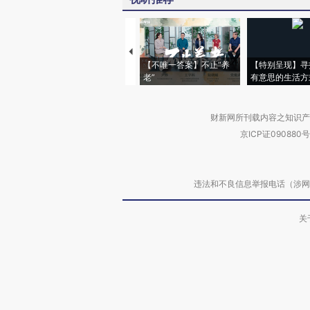
【不唯一答案】不止“养
【特别呈现】寻
老”
有意思的生活方
财新网所刊载内容之知识产
京ICP证090880号
违法和不良信息举报电话（涉网络暴力有
关