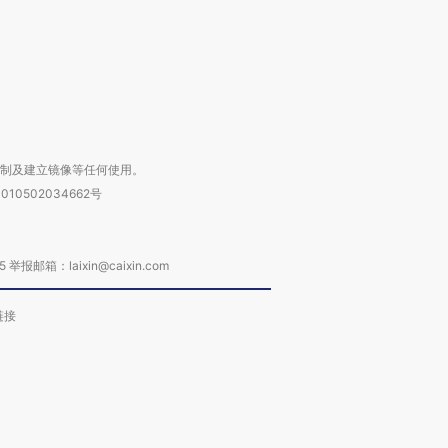
进第四届链博
【商旅对话】华住集团
技“链”接产
【特别呈现】寻找100种
CFO：不靠规模取胜，华
【特别呈
有意思的生活方式·第三对
住三大增长引擎是什么？
有意思的
复制及建立镜像等任何使用。
010502034662号
箱：laixin@caixin.com
链接