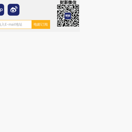
财新微信
”还是“人道危
湖北宜昌局部短时降雨
哈尔滨遭遇短时极端强降
撕裂西班牙
128毫米 紧急转移近
雨 3小时累计雨量超80毫
秘鲁纳斯
4000人
米
13人遇难