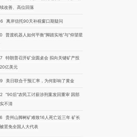
续改善、高位回落
46
离岸信托90天补税窗口期疑问
00
普渡机器人如何平衡“脚踏实地”与“仰望星
？
57
特朗普召开矿业圆桌会 拟向关键矿产投
20亿美元
09
美日联合干预汇率，为何影响了黄金
32
“90后”农民工讨薪涉刑案发回重审 因部
实不清
36
贵州山脚树矿难致16人死亡近三年 矿长
被罢免全国人大代表