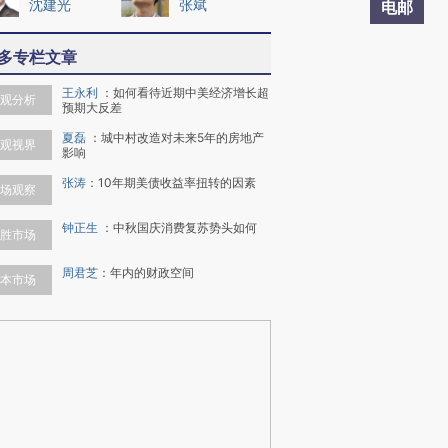
沈建光
张斌
电邮
多专栏文章
王永利
：
如何看待近期中美经济增长超
观分析
预期大反差
夏磊
：
城中村改造对未来5年的房地产
观视界
影响
张涛
：
10年期美债收益率扭转的因素
场观察
钟正生
：
中秋国庆消费复苏势头如何
胜市场
周君芝
：
年内的财政空间
本市场