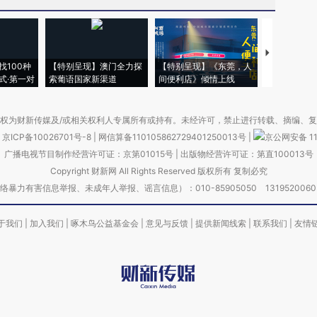
【推广】走
找100种
【特别呈现】澳门全力探
【特别呈现】《东莞，人
会，让数智科
式·第一对
索葡语国家新渠道
间便利店》倾情上线
业
权为财新传媒及/或相关权利人专属所有或持有。未经许可，禁止进行转载、摘编、
京ICP备10026701号-8
|
网信算备110105862729401250013号
|
京公网安备 11
广播电视节目制作经营许可证：京第01015号
|
出版物经营许可证：第直100013号
Copyright 财新网 All Rights Reserved 版权所有 复制必究
害信息举报、未成年人举报、谣言信息）：010-85905050 13195200605 举报邮
于我们
|
加入我们
|
啄木鸟公益基金会
|
意见与反馈
|
提供新闻线索
|
联系我们
|
友情