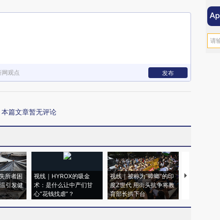
新网观点
发布
本篇文章暂无评论
失所者困
视线｜HYROX的吸金
视线｜被称为“蟑螂”的印
视线｜“入侵
高温引发健
术：是什么让中产们甘
度Z世代 用街头抗争将教
机”？难民潮
心“花钱找虐”？
育部长拱下台
飞地休达