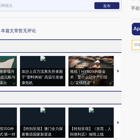
新网观点
发布
手祖
本篇文章暂无评论
致多瑙河
加沙上百万流离失所者困
视线｜HYROX的吸金
马航飞行员
二战沉船与
于“塑料烤箱” 高温引发健
术：是什么让中产们甘
粒摇头丸 尿
露出
康危机
心“花钱找虐”？
毒品
【推广】走
找100种
【特别呈现】澳门全力探
【特别呈现】《东莞，人
会，让数智科
式·第一对
索葡语国家新渠道
间便利店》倾情上线
业