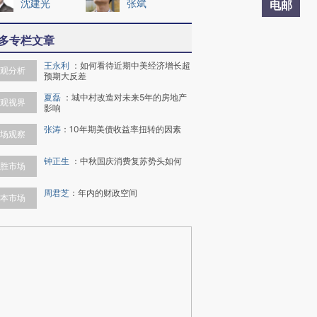
沈建光
张斌
电邮
多专栏文章
王永利
：
如何看待近期中美经济增长超
观分析
预期大反差
夏磊
：
城中村改造对未来5年的房地产
观视界
影响
张涛
：
10年期美债收益率扭转的因素
场观察
钟正生
：
中秋国庆消费复苏势头如何
胜市场
周君芝
：
年内的财政空间
本市场