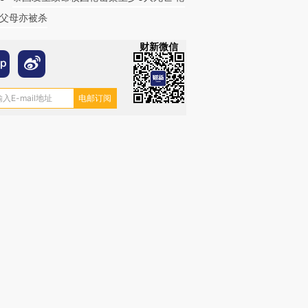
父母亦被杀
财新微信
跨国走私7万
视线｜被称为“蟑螂”的印
视线｜“入侵”还是“人道危
检体内含3种
度Z世代 用街头抗争将教
机”？难民潮撕裂西班牙
秘鲁纳斯
育部长拱下台
飞地休达
13人遇难
进第四届链博
【商旅对话】华住集团
技“链”接产
【特别呈现】寻找100种
CFO：不靠规模取胜，华
【特别呈
有意思的生活方式·第三对
住三大增长引擎是什么？
有意思的