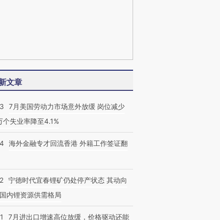
新文章
43
7月美国劳动力市场意外放缓 岗位减少
3万个失业率降至4.1%
14
海外金融专才回流香港 外籍工作签证翻
2
宁德时代宜春锂矿仍处停产状态 其动向
国内锂资源供需格局
1
7月进出口增速高位放缓，价格驱动还能