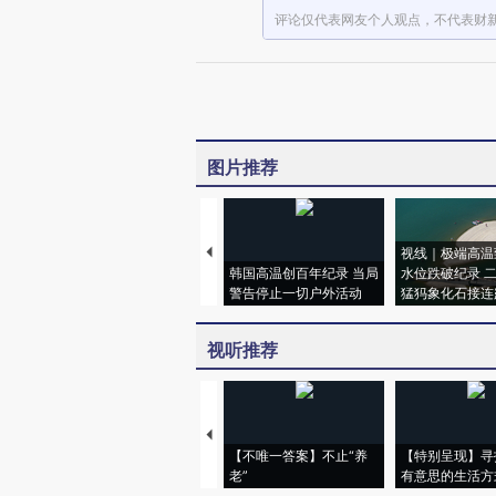
评论仅代表网友个人观点，不代表财
图片推荐
视线｜极端高温
韩国高温创百年纪录 当局
水位跌破纪录 
警告停止一切户外活动
猛犸象化石接连
视听推荐
【不唯一答案】不止“养
【特别呈现】寻
老”
有意思的生活方