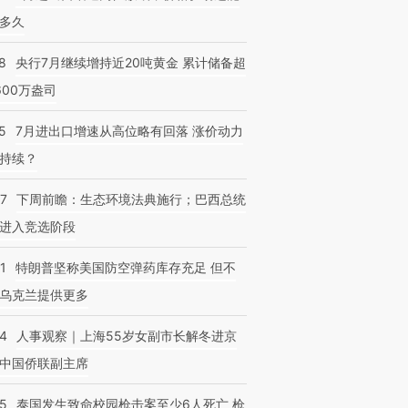
多久
8
央行7月继续增持近20吨黄金 累计储备超
600万盎司
5
7月进出口增速从高位略有回落 涨价动力
持续？
07
下周前瞻：生态环境法典施行；巴西总统
进入竞选阶段
1
特朗普坚称美国防空弹药库存充足 但不
乌克兰提供更多
24
人事观察｜上海55岁女副市长解冬进京
中国侨联副主席
45
泰国发生致命校园枪击案至少6人死亡 枪