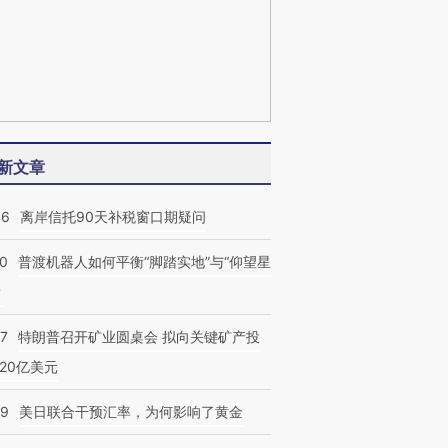
新文章
46
离岸信托90天补税窗口期疑问
00
普渡机器人如何平衡“脚踏实地”与“仰望星
？
57
特朗普召开矿业圆桌会 拟向关键矿产投
20亿美元
09
美日联合干预汇率，为何影响了黄金