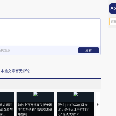
新网观点
发布
本篇文章暂无评论
致多瑙河
加沙上百万流离失所者困
视线｜HYROX的吸金
马航飞行员
二战沉船与
于“塑料烤箱” 高温引发健
术：是什么让中产们甘
粒摇头丸 尿
露出
康危机
心“花钱找虐”？
毒品