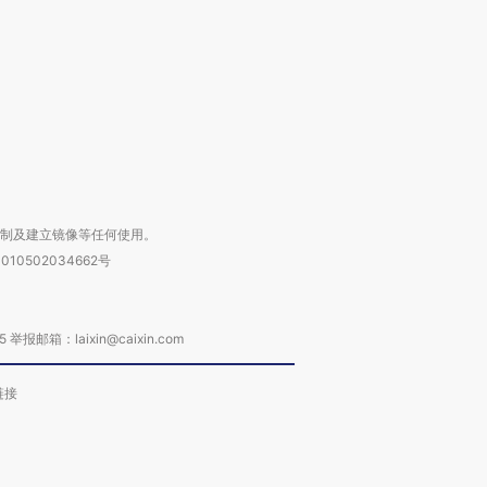
进第四届链博
【商旅对话】华住集团
技“链”接产
【特别呈现】寻找100种
CFO：不靠规模取胜，华
【特别呈
有意思的生活方式·第三对
住三大增长引擎是什么？
有意思的
复制及建立镜像等任何使用。
010502034662号
箱：laixin@caixin.com
链接