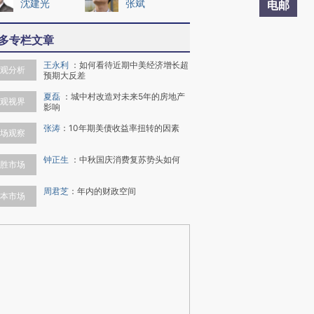
沈建光
张斌
电邮
多专栏文章
王永利
：
如何看待近期中美经济增长超
观分析
预期大反差
夏磊
：
城中村改造对未来5年的房地产
观视界
影响
张涛
：
10年期美债收益率扭转的因素
场观察
钟正生
：
中秋国庆消费复苏势头如何
胜市场
周君芝
：
年内的财政空间
本市场