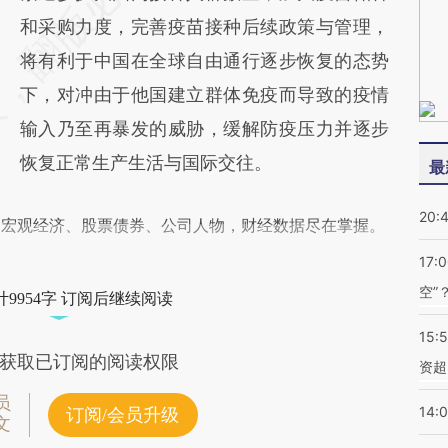
和采购力度，完善疫苗接种后续政策与管理，
将有利于中国在全球自由通行逐步恢复的态势
下，对冲由于他国建立群体免疫而导致的疫情
输入乃至再暴发的威胁，缓解防疫压力并逐步
恢复正常生产生活与国际交往。
最
20:
阅宏观经济、股票债券、公司人物，财经数据尽在掌握。
17:
空”
9954字 订阅后继续阅读
15:
获取已订阅的阅读权限
资超
员
14:
订阅/会员升级
文