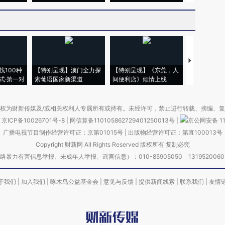
【推广】走
找100种
【特别呈现】澳门全力探
【特别呈现】《东莞，人
会，让数智科
式·第一对
索葡语国家新渠道
间便利店》倾情上线
业
权为财新传媒及/或相关权利人专属所有或持有。未经许可，禁止进行转载、摘编、
京ICP备10026701号-8
|
网信算备110105862729401250013号
|
京公网安备 11
广播电视节目制作经营许可证：京第01015号
|
出版物经营许可证：第直100013号
Copyright 财新网 All Rights Reserved 版权所有 复制必究
害信息举报、未成年人举报、谣言信息）：010-85905050 13195200605 举报邮
于我们
|
加入我们
|
啄木鸟公益基金会
|
意见与反馈
|
提供新闻线索
|
联系我们
|
友情