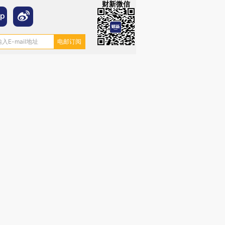
财新微信
跨国走私7万
视线｜被称为“蟑螂”的印
视线｜“入侵”还是“人道危
检体内含3种
度Z世代 用街头抗争将教
机”？难民潮撕裂西班牙
秘鲁纳斯
育部长拱下台
飞地休达
13人遇难