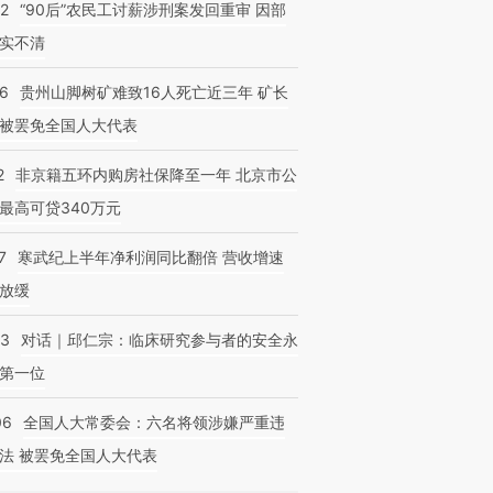
32
“90后”农民工讨薪涉刑案发回重审 因部
实不清
36
贵州山脚树矿难致16人死亡近三年 矿长
被罢免全国人大代表
2
非京籍五环内购房社保降至一年 北京市公
最高可贷340万元
7
寒武纪上半年净利润同比翻倍 营收增速
放缓
53
对话｜邱仁宗：临床研究参与者的安全永
第一位
06
全国人大常委会：六名将领涉嫌严重违
法 被罢免全国人大代表