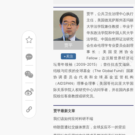
贾平，公共卫生治理中心执行
主任，美国德克萨斯州圣玛丽
大学法学院兼任教授；毕业于
华东政法学院和中国人民大学
法学院。中国自然辩证法研究
贾平
会生命伦理学专业委员会副理
事长；美国亚洲协会
+关注
Fellow；达沃斯世界经济论
坛青年领袖（2009-2015）；曾任抗击艾滋病、
结核与疟疾的全球基金（The Global Fund）国家
协调委员会代表和全球基金监管机构
（AIDSPAN）理事会理事；美国哥伦比亚大学国
际关系学院人权研究中心访问学者，并在国内多所
院校任客座教授或研究员。
贾平最新文章
我们该如何应对科研不端
特朗普遭社交媒体禁言，全球反应不一的背后