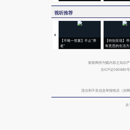
视听推荐
【不唯一答案】不止“养
【特别呈现】寻
老”
有意思的生活方
财新网所刊载内容之知识产
京ICP证090880号
违法和不良信息举报电话（涉网络暴力有
关