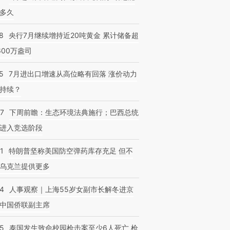
多久
8
央行7月继续增持近20吨黄金 累计储备超
600万盎司
5
7月进出口增速从高位略有回落 涨价动力
持续？
07
下周前瞻：生态环境法典施行；巴西总统
进入竞选阶段
1
特朗普坚称美国防空弹药库存充足 但不
乌克兰提供更多
24
人事观察｜上海55岁女副市长解冬进京
中国侨联副主席
45
泰国发生致命校园枪击案至少6人死亡 枪