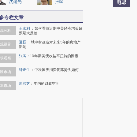
沈建光
张斌
电邮
多专栏文章
王永利
：
如何看待近期中美经济增长超
观分析
预期大反差
夏磊
：
城中村改造对未来5年的房地产
观视界
影响
张涛
：
10年期美债收益率扭转的因素
场观察
钟正生
：
中秋国庆消费复苏势头如何
胜市场
周君芝
：
年内的财政空间
本市场