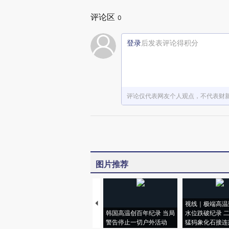
评论区
0
登录
后发表评论得积分
评论仅代表网友个人观点，不代表财
图片推荐
视线｜极端高温
韩国高温创百年纪录 当局
水位跌破纪录 
警告停止一切户外活动
猛犸象化石接连