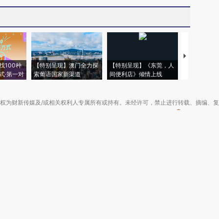
【推广】走
找100种
【特别呈现】澳门全力探
【特别呈现】《东莞，人
会，让数智科
式·第一对
索葡语国家新渠道
间便利店》倾情上线
业
权为财新传媒及/或相关权利人专属所有或持有。未经许可，禁止进行转载、摘编、
京ICP备10026701号-8
|
网信算备110105862729401250013号
|
京公网安备 11
广播电视节目制作经营许可证：京第01015号
|
出版物经营许可证：第直100013号
Copyright 财新网 All Rights Reserved 版权所有 复制必究
害信息举报、未成年人举报、谣言信息）：010-85905050 13195200605 举报邮
于我们
|
加入我们
|
啄木鸟公益基金会
|
意见与反馈
|
提供新闻线索
|
联系我们
|
友情