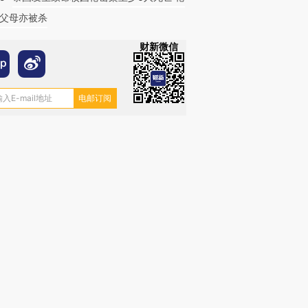
父母亦被杀
财新微信
跨国走私7万
视线｜被称为“蟑螂”的印
视线｜“入侵”还是“人道危
检体内含3种
度Z世代 用街头抗争将教
机”？难民潮撕裂西班牙
秘鲁纳斯
育部长拱下台
飞地休达
13人遇难