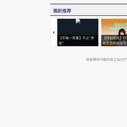
视听推荐
【不唯一答案】不止“养
【特别呈现】寻
老”
有意思的生活方
财新网所刊载内容之知识产
京ICP证090880号
违法和不良信息举报电话（涉网络暴力有
关