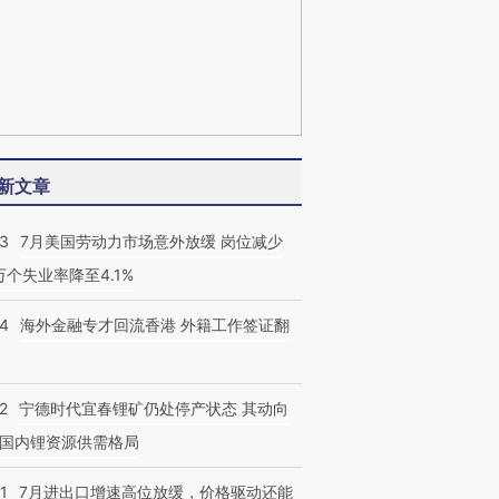
新文章
43
7月美国劳动力市场意外放缓 岗位减少
3万个失业率降至4.1%
14
海外金融专才回流香港 外籍工作签证翻
2
宁德时代宜春锂矿仍处停产状态 其动向
国内锂资源供需格局
1
7月进出口增速高位放缓，价格驱动还能