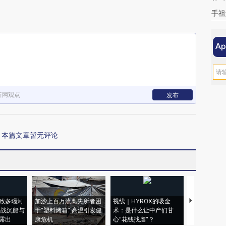
手祖
新网观点
发布
本篇文章暂无评论
致多瑙河
加沙上百万流离失所者困
视线｜HYROX的吸金
马航飞行员
二战沉船与
于“塑料烤箱” 高温引发健
术：是什么让中产们甘
粒摇头丸 尿
露出
康危机
心“花钱找虐”？
毒品