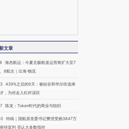
新文章
8
海杰航运：今夏北极航道运营将扩大至7
、8航次｜出海·物流
53
439%之后的6天：被硅谷和华尔街追捧
才，为何走入杠杆误区
07
陈龙：Token时代的商业与组织
50
特稿｜国航原党委书记樊澄受贿3847万
审待宣判 否认大多数指控