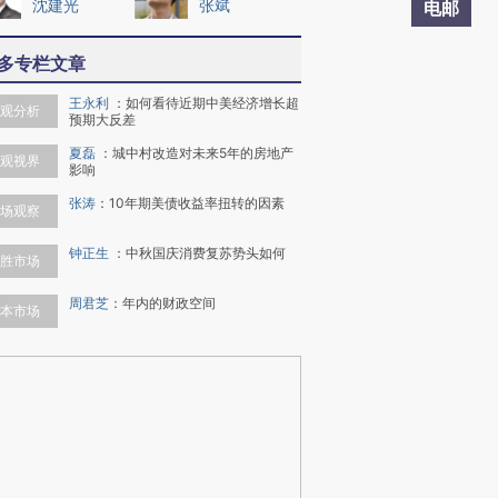
沈建光
张斌
电邮
多专栏文章
王永利
：
如何看待近期中美经济增长超
观分析
预期大反差
夏磊
：
城中村改造对未来5年的房地产
观视界
影响
张涛
：
10年期美债收益率扭转的因素
场观察
钟正生
：
中秋国庆消费复苏势头如何
胜市场
周君芝
：
年内的财政空间
本市场