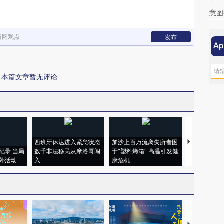
意图
新网观点
发布
本篇文章暂无评论
西班牙休达进入紧急状态
加沙上百万流离失所者困
视线｜HYR
纪录 当局
数千非法移民从摩洛哥闯
于“塑料烤箱” 高温引发健
术：是什么
外活动
入
康危机
心“花钱找虐