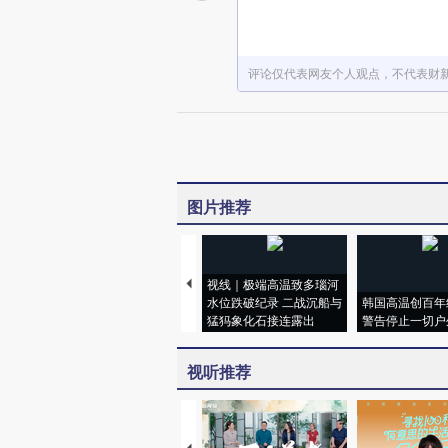
评论仅代表网友个人观点，不代表财
图片推荐
视线｜极端高温致多瑙河
水位跌破纪录 二战沉船与
韩国高温创百年
猛犸象化石接连露出
警告停止一切户
视听推荐