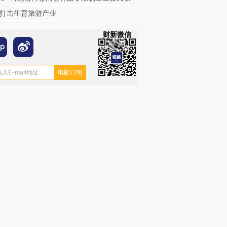
打击生育旅游产业
财新微信
OX的吸金
马航飞行员跨国走私7万
视线｜被称为“蟑螂”的印
让中产们甘
粒摇头丸 尿检体内含3种
度Z世代 用街头抗争将教
秘鲁纳斯
”？
毒品
育部长拱下台
13人遇难