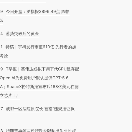
29
今日开盘：沪指报3896.49点 跌幅
0%
24
蓄势突破后的黄金
51
特稿｜宇树发行市值610亿 先行者的加
考验
29
T早报｜英伟达或拟下调下代GPU显存配
Open AI为免费用户默认提供GPT-5.6
NA；SpaceX协特斯拉宣布斥168亿美元在德
立芯片工厂
07
成都一区法院原院长 被指“违规挂证执
43
特朗普再签两份行政令限制出生公民权