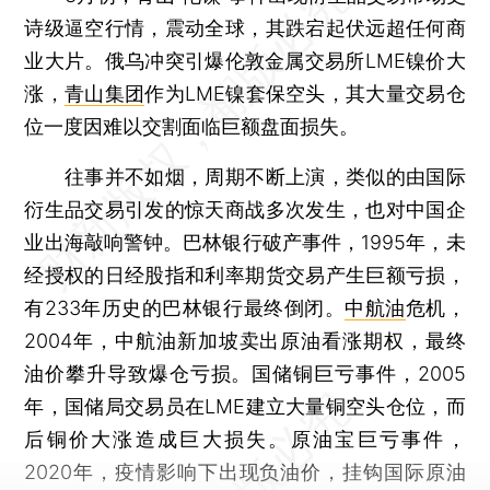
诗级逼空行情，震动全球，其跌宕起伏远超任何商
业大片。俄乌冲突引爆伦敦金属交易所LME镍价大
涨，
青山集团
作为LME镍套保空头，其大量交易仓
位一度因难以交割面临巨额盘面损失。
往事并不如烟，周期不断上演，类似的由国际
衍生品交易引发的惊天商战多次发生，也对中国企
业出海敲响警钟。巴林银行破产事件，1995年，未
经授权的日经股指和利率期货交易产生巨额亏损，
有233年历史的巴林银行最终倒闭。
中航油
危机，
2004年，中航油新加坡卖出原油看涨期权，最终
油价攀升导致爆仓亏损。国储铜巨亏事件，2005
年，国储局交易员在LME建立大量铜空头仓位，而
后铜价大涨造成巨大损失。原油宝巨亏事件，
2020年，疫情影响下出现负油价，挂钩国际原油