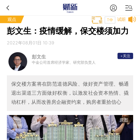
观点
试听
T中
彭文生：疫情缓解，保交楼须加力
2022年08月01日 10:39
+关注
彭文生
中金公司首席经济学家、研究部负责人
保交楼方案将在防范道德风险、做好资产管理、畅通
退出渠道三方面做好权衡，以激发社会资本热情、撬
动杠杆，从而改善房企融资约束，购房者重拾信心
原图