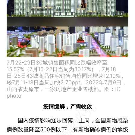
7月22-29日30城销售面积同比跌幅收窄至
15.57%（7月15-22日当周为30.17%），7月18
日-25日43城商品住宅销售均价同比增速12.10%，
较7月11-18日当周加快2.70ppt。2022年7月9日，
山西省太原市，一家房地产企业售楼部。图：IC
photo
疫情缓解，产需收敛
国内疫情影响逐步回落。上周，全国新增感染
病例数量降至500例以下，有新增确诊病例的地级