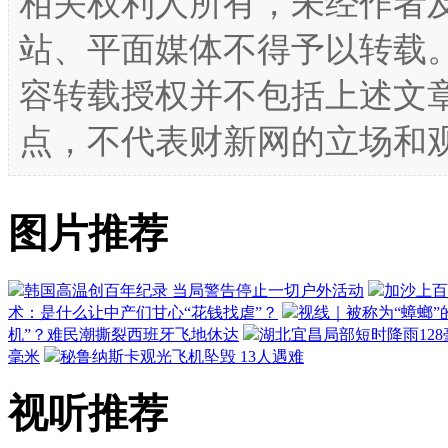
相关权利人所有，未经作者
站、平面媒体不得予以转载
容转载授权并不包括上述文
点，不代表财新网的立场和
图片推荐
韩国高温创百年纪录 当局警告停止一切户外活动
加沙上百
术：是什么让中产们甘心“花钱找虐”？
视线｜被称为“蟑螂”
机”？难民潮撕裂西班牙飞地休达
湖北宜昌局部短时降雨128毫
毫米
秘鲁纳斯卡观光飞机坠毁 13人遇难
视听推荐