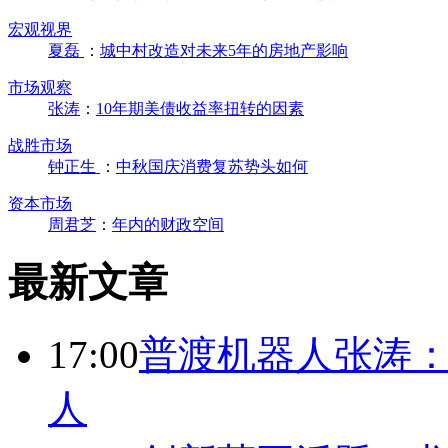
宏观视界
夏磊
：
城中村改造对未来5年的房地产影响
市场观察
张涛
：
10年期美债收益率扭转的因素
战胜市场
钟正生
：
中秋国庆消费复苏势头如何
资本市场
周君芝
：
年内的财政空间
最新文章
17:00
普渡机器人张涛
人