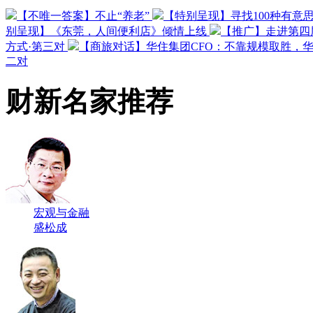
【不唯一答案】不止“养老”
【特别呈现】寻找100种有意
别呈现】《东莞，人间便利店》倾情上线
【推广】走进第四
方式·第三对
【商旅对话】华住集团CFO：不靠规模取胜，
二对
财新名家推荐
宏观与金融
盛松成