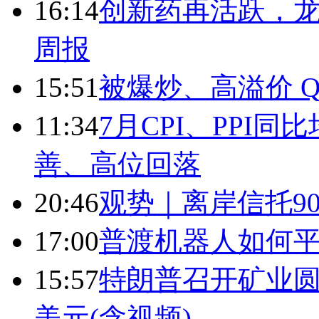
16:14
创新药再活跃，
周报
15:51
被爆炒、高溢价 Q
11:34
7月CPI、PPI同
善、高位回落
20:46
观势｜离岸信托9
17:00
普渡机器人如何平
15:57
特朗普召开矿业圆
美元(含视频)