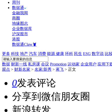
周刊
数据通
金融我闻
商圈
地缘图志
企业数据库
沪深股市
港股
数据通Claw🦞
更多
科技
地产
汽车
消费
能源
健康
环科
民生
ESG
数字说
比
数据
财新一线
私房课
会议
Promotion
运动家
企业用户
应用下
观点
>
财新名家
>
名家/新秀
>
蒋飞
>
正文
0
发表评论
分享到微信朋友圈
新浪转发