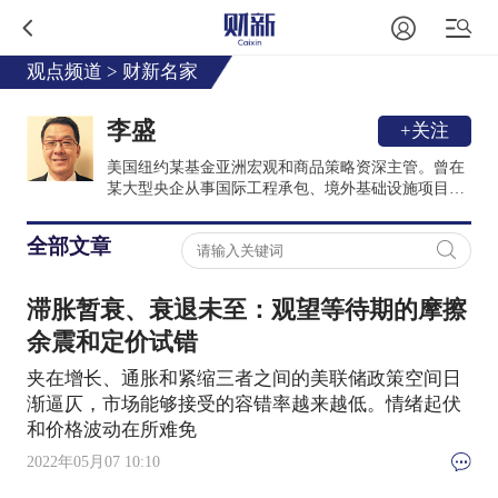
观点频道
>
财新名家
李盛
+关注
美国纽约某基金亚洲宏观和商品策略资深主管。曾在
某大型央企从事国际工程承包、境外基础设施项目投
融资和海外矿产资源开发等“走出去”相关工作，并在
东南亚、大洋洲和非洲派驻。美国哥伦比亚大学公共
全部文章
管理硕士（MPA）、北京大学/纽约福坦莫大学工商管
理硕士（MBA）、对外经济贸易大学经济学学士。
滞胀暂衰、衰退未至：观望等待期的摩擦
余震和定价试错
夹在增长、通胀和紧缩三者之间的美联储政策空间日
渐逼仄，市场能够接受的容错率越来越低。情绪起伏
和价格波动在所难免
2022年05月07 10:10