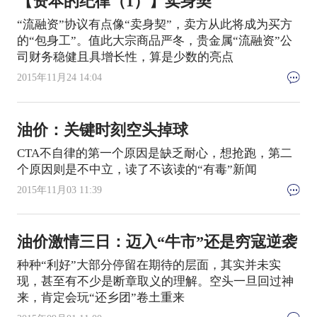
【资本的纪律（1）】卖身契
“流融资”协议有点像“卖身契”，卖方从此将成为买方
的“包身工”。值此大宗商品严冬，贵金属“流融资”公
司财务稳健且具增长性，算是少数的亮点
2015年11月24 14:04
油价：关键时刻空头掉球
CTA不自律的第一个原因是缺乏耐心，想抢跑，第二
个原因则是不中立，读了不该读的“有毒”新闻
2015年11月03 11:39
油价激情三日：迈入“牛市”还是穷寇逆袭
种种“利好”大部分停留在期待的层面，其实并未实
现，甚至有不少是断章取义的理解。空头一旦回过神
来，肯定会玩“还乡团”卷土重来