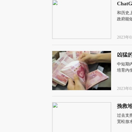
Cha
和历史上
政府能
向
2023年0
凶猛
中短期
培育内
2023年0
挽救
过去支
宽松放