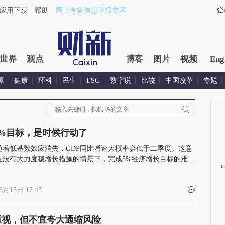
登
应用下载
帮助
网上有害信息举报专区
世界
观点
博客
图片
视频
Eng
源
健康
环科
民生
ESG
数字说
比较
中国改革
专题
5%目标，是时候行动了
随着低基数效应消失，GDP同比增速大概率会低于二季度。这意
在没有大力度稳增长措施的情景下，完成5%经济增长目标的难度
升
6月15日 17:45
重视，但不宜夸大通缩风险