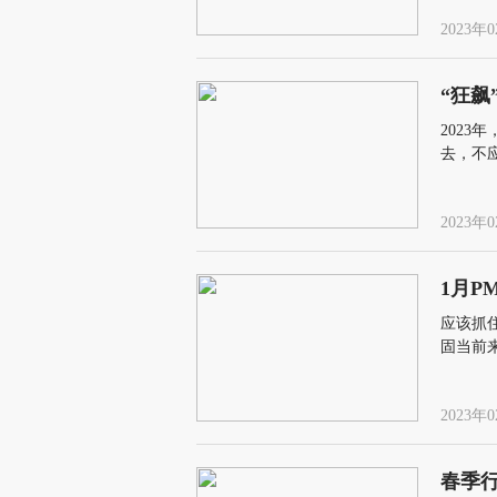
2023年0
“狂
202
去，不
2023年0
1月P
应该抓
固当前
苏“昙花
2023年0
春季