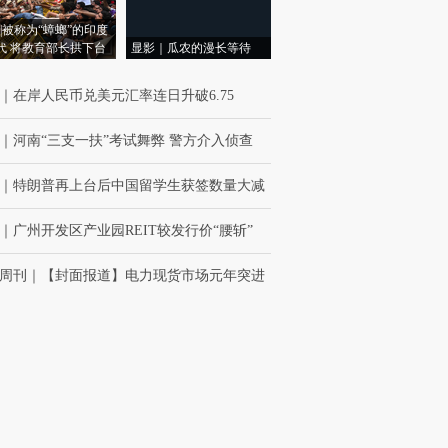
|被称为“蟑螂”的印度
代 将教育部长拱下台
显影｜瓜农的漫长等待
｜
在岸人民币兑美元汇率连日升破6.75
｜
河南“三支一扶”考试舞弊 警方介入侦查
｜
特朗普再上台后中国留学生获签数量大减
｜
广州开发区产业园REIT较发行价“腰斩”
周刊
｜
【封面报道】电力现货市场元年突进