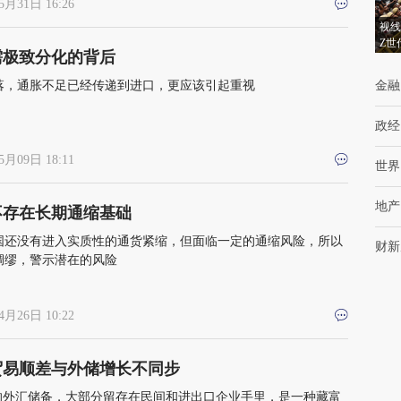
5月31日 16:26
视线
Z世
需极致分化的背后
落，通胀不足已经传递到进口，更应该引起重视
金融
政经
5月09日 18:11
世界
地产
不存在长期通缩基础
国还没有进入实质性的通货紧缩，但面临一定的通缩风险，所以
财新
绸缪，警示潜在的风险
4月26日 10:22
贸易顺差与外储增长不同步
”的外汇储备，大部分留存在民间和进出口企业手里，是一种藏富