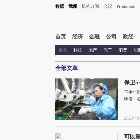
数据
我闻
机构订阅
会议
Promotion
首页
经济
金融
公司
政经
更多
科技
地产
汽车
消费
能
全部文章
保卫
下半年
味着，
骤然上
2023年0
可以