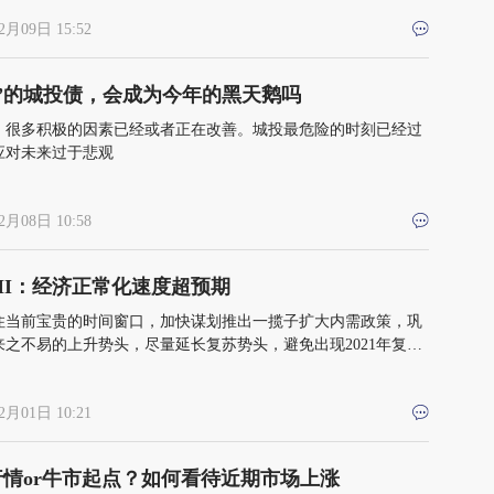
2月09日 15:52
飙”的城投债，会成为今年的黑天鹅吗
3年，很多积极的因素已经或者正在改善。城投最危险的时刻已经过
应对未来过于悲观
2月08日 10:58
MI：经济正常化速度超预期
住当前宝贵的时间窗口，加快谋划推出一揽子扩大内需政策，巩
来之不易的上升势头，尽量延长复苏势头，避免出现2021年复
一现”的情景
2月01日 10:21
行情or牛市起点？如何看待近期市场上涨