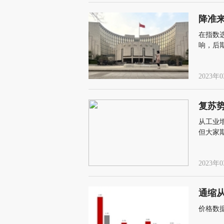
降准
在指数
响，后
2023年0
复苏势
从工业
但大家
2023年0
通缩
价格数