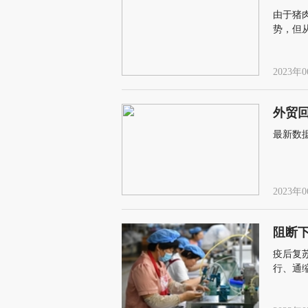
由于猪
势，但从
2023年0
外贸
最新数
2023年0
阻断
疫后复
行、通
环