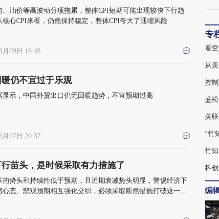
肉、油价等高波动分项拖累，整体CPI短期可能出现较快下行趋
核心CPI来看，仍然保持稳定，整体CPI夸大了通缩风险
专
看空
6月09日 16:48
从美
回暖仍不宜过于乐观
控制
据显示，中国外贸出口仍无回暖趋势，不宜预期过高
盛松
美联
“竹
6月07日 20:37
竹知
下行苗头，是时候采取有力措施了
科创
苏的势头和持续性低于预期，且近期衰减势头明显，警惕经济下
编
缩心态、悲观预期相互强化交织，必须采取断然措施打破这一循