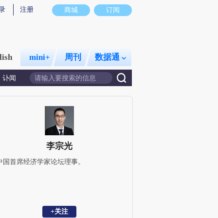
录
注册
商城
订阅
lish
mini+
周刊
数据通
讣闻
李宗光
中国首席经济学家论坛理事。
+关注