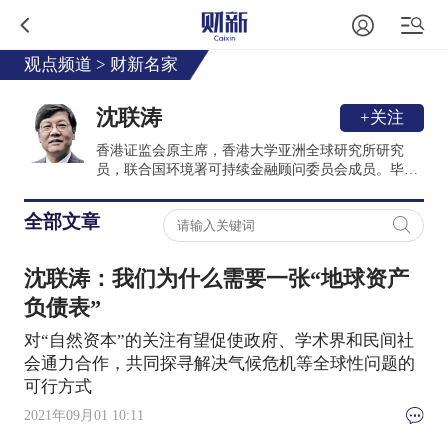
观点频道
>
财新名家
沈联涛
+关注
香港证监会原主席，香港大学亚洲全球研究所研究
员，联合国环境署可持续金融顾问委员会成员。毕业
于英国Bristol大学，并获该校颁授经济学一级荣誉学
位，1999年被该校授予荣誉法学博士学位。1976至
全部文章
1989年曾担任马来西亚中央银行的不同职务。1989－
1993年于世界银行任职，担任金融发展部高级经理；
1993－1998年担任香港金融管理局副总裁，掌管储备
沈联涛：我们为什么需要一张“地球资产
管理部及外事经研部；1998年10月至2005年9月连续
担任三届香港证券和期货委员会主席；2003年至2005
负债表”
年，担任国际证监会组织技术委员会主席。
对“自然资本”的关注有望促使政府、学术界和民间社
会通力合作，共同探寻解决气候危机等全球性问题的
可行方式
2021年09月01 10:11