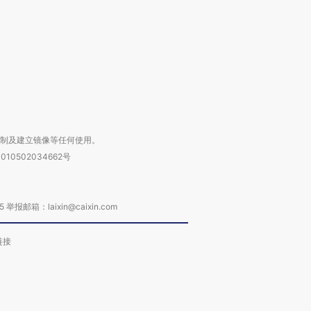
进第四届链博
【商旅对话】华住集团
技“链”接产
【特别呈现】寻找100种
CFO：不靠规模取胜，华
【特别呈
有意思的生活方式·第三对
住三大增长引擎是什么？
有意思的
复制及建立镜像等任何使用。
010502034662号
箱：laixin@caixin.com
链接