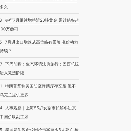
多久
8
央行7月继续增持近20吨黄金 累计储备超
600万盎司
5
7月进出口增速从高位略有回落 涨价动力
持续？
07
下周前瞻：生态环境法典施行；巴西总统
进入竞选阶段
1
特朗普坚称美国防空弹药库存充足 但不
乌克兰提供更多
24
人事观察｜上海55岁女副市长解冬进京
中国侨联副主席
45
泰国发生致命校园枪击案至少6人死亡 枪