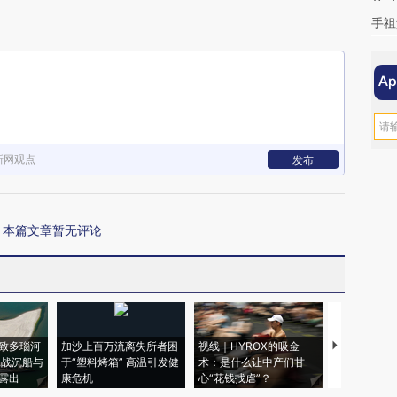
手祖
新网观点
发布
本篇文章暂无评论
致多瑙河
加沙上百万流离失所者困
视线｜HYROX的吸金
马航飞行员
二战沉船与
于“塑料烤箱” 高温引发健
术：是什么让中产们甘
粒摇头丸 尿
露出
康危机
心“花钱找虐”？
毒品