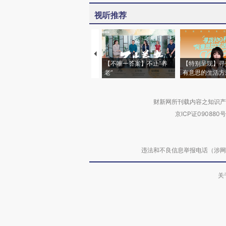
视听推荐
【不唯一答案】不止“养
【特别呈现】寻
老”
有意思的生活方
财新网所刊载内容之知识产
京ICP证090880号
违法和不良信息举报电话（涉网络暴力有
关