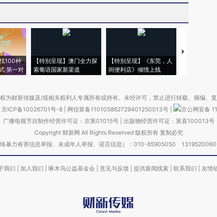
【推广】走
找100种
【特别呈现】澳门全力探
【特别呈现】《东莞，人
会，让数智科
式·第一对
索葡语国家新渠道
间便利店》倾情上线
业
权为财新传媒及/或相关权利人专属所有或持有。未经许可，禁止进行转载、摘编、
京ICP备10026701号-8
|
网信算备110105862729401250013号
|
京公网安备 11
广播电视节目制作经营许可证：京第01015号
|
出版物经营许可证：第直100013号
Copyright 财新网 All Rights Reserved 版权所有 复制必究
害信息举报、未成年人举报、谣言信息）：010-85905050 13195200605 举报邮
于我们
|
加入我们
|
啄木鸟公益基金会
|
意见与反馈
|
提供新闻线索
|
联系我们
|
友情