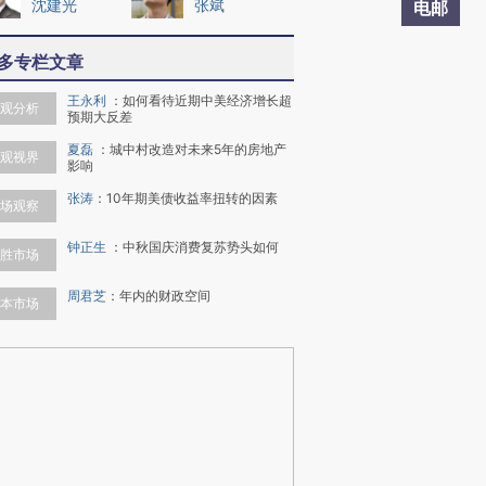
沈建光
张斌
电邮
多专栏文章
王永利
：
如何看待近期中美经济增长超
观分析
预期大反差
夏磊
：
城中村改造对未来5年的房地产
观视界
影响
张涛
：
10年期美债收益率扭转的因素
场观察
钟正生
：
中秋国庆消费复苏势头如何
胜市场
周君芝
：
年内的财政空间
本市场