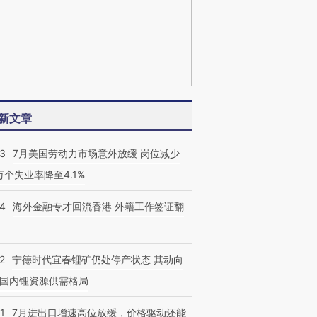
新文章
43
7月美国劳动力市场意外放缓 岗位减少
3万个失业率降至4.1%
14
海外金融专才回流香港 外籍工作签证翻
2
宁德时代宜春锂矿仍处停产状态 其动向
国内锂资源供需格局
1
7月进出口增速高位放缓，价格驱动还能