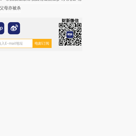
父母亦被杀
财新微信
跨国走私7万
视线｜被称为“蟑螂”的印
视线｜“入侵”还是“人道危
检体内含3种
度Z世代 用街头抗争将教
机”？难民潮撕裂西班牙
秘鲁纳斯
育部长拱下台
飞地休达
13人遇难