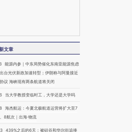
新文章
3
能源内参｜中东局势催化东南亚能源焦虑
出台光伏新政加速转型；伊朗称与阿曼接近
协议 海峡现有两条航道将关闭
6
当大学教授变临时工，大学还是大学吗
8
海杰航运：今夏北极航道运营将扩大至7
、8航次｜出海·物流
53
439%之后的6天：被硅谷和华尔街追捧