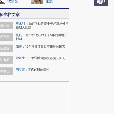
沈建光
张斌
电邮
多专栏文章
王永利
：
如何看待近期中美经济增长超
观分析
预期大反差
夏磊
：
城中村改造对未来5年的房地产
观视界
影响
张涛
：
10年期美债收益率扭转的因素
场观察
钟正生
：
中秋国庆消费复苏势头如何
胜市场
周君芝
：
年内的财政空间
本市场