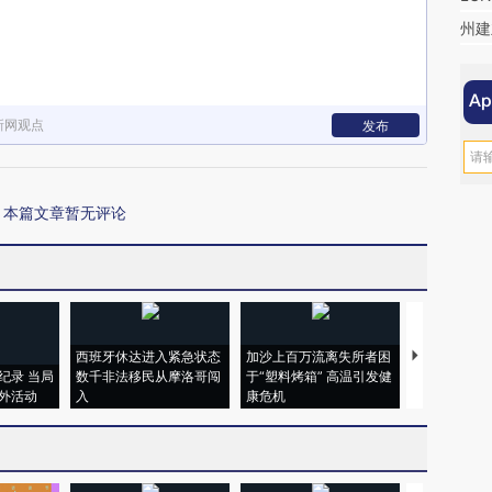
州建
新网观点
发布
本篇文章暂无评论
西班牙休达进入紧急状态
加沙上百万流离失所者困
视线｜HYR
纪录 当局
数千非法移民从摩洛哥闯
于“塑料烤箱” 高温引发健
术：是什么
外活动
入
康危机
心“花钱找虐