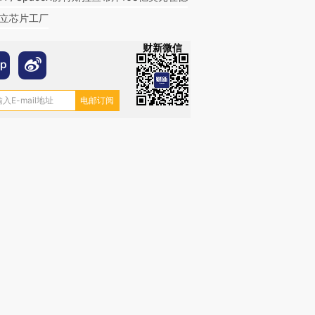
立芯片工厂
财新微信
OX的吸金
马航飞行员跨国走私7万
视线｜被称为“蟑螂”的印
让中产们甘
粒摇头丸 尿检体内含3种
度Z世代 用街头抗争将教
秘鲁纳斯
”？
毒品
育部长拱下台
13人遇难