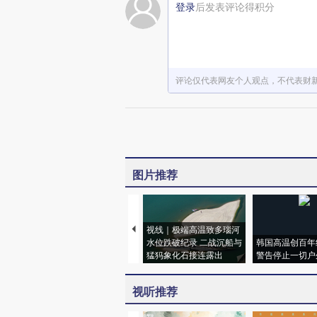
登录
后发表评论得积分
评论仅代表网友个人观点，不代表财
图片推荐
视线｜极端高温致多瑙河
水位跌破纪录 二战沉船与
韩国高温创百年
猛犸象化石接连露出
警告停止一切户
视听推荐