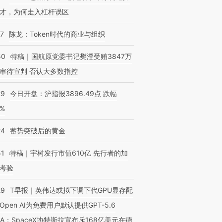
才，为何走入杠杆误区
07
陈龙：Token时代的商业与组织
50
特稿｜国航原党委书记樊澄受贿3847万
审待宣判 否认大多数指控
29
今日开盘：沪指报3896.49点 跌幅
0%
24
蓄势突破后的黄金
51
特稿｜宇树发行市值610亿 先行者的加
考验
29
T早报｜英伟达或拟下调下代GPU显存配
Open AI为免费用户默认提供GPT-5.6
NA；SpaceX协特斯拉宣布斥168亿美元在德