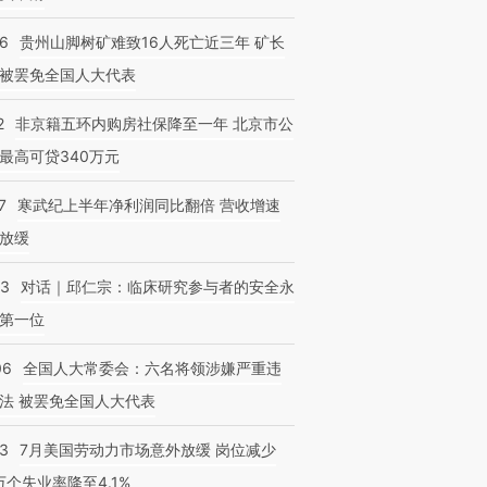
36
贵州山脚树矿难致16人死亡近三年 矿长
被罢免全国人大代表
2
非京籍五环内购房社保降至一年 北京市公
最高可贷340万元
7
寒武纪上半年净利润同比翻倍 营收增速
放缓
53
对话｜邱仁宗：临床研究参与者的安全永
第一位
06
全国人大常委会：六名将领涉嫌严重违
法 被罢免全国人大代表
43
7月美国劳动力市场意外放缓 岗位减少
3万个失业率降至4.1%