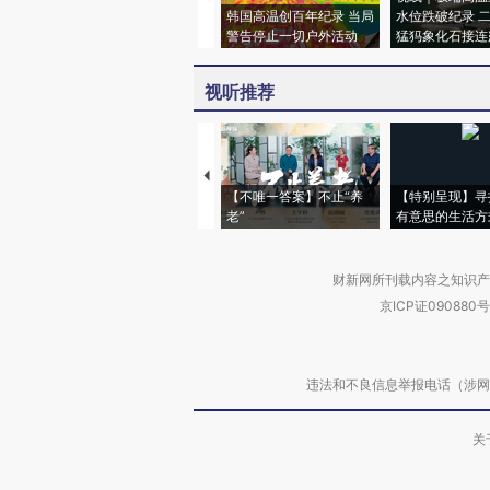
韩国高温创百年纪录 当局
水位跌破纪录 
警告停止一切户外活动
猛犸象化石接连
视听推荐
【不唯一答案】不止“养
【特别呈现】寻
老”
有意思的生活方
财新网所刊载内容之知识产
京ICP证090880号
违法和不良信息举报电话（涉网络暴力有
关