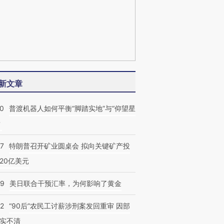
新文章
00
普渡机器人如何平衡“脚踏实地”与“仰望星
？
57
特朗普召开矿业圆桌会 拟向关键矿产投
20亿美元
09
美日联合干预汇率，为何影响了黄金
32
“90后”农民工讨薪涉刑案发回重审 因部
实不清