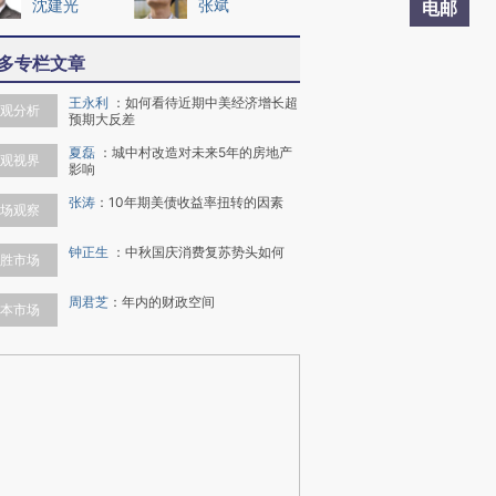
沈建光
张斌
电邮
多专栏文章
王永利
：
如何看待近期中美经济增长超
观分析
预期大反差
夏磊
：
城中村改造对未来5年的房地产
观视界
影响
张涛
：
10年期美债收益率扭转的因素
场观察
钟正生
：
中秋国庆消费复苏势头如何
胜市场
周君芝
：
年内的财政空间
本市场