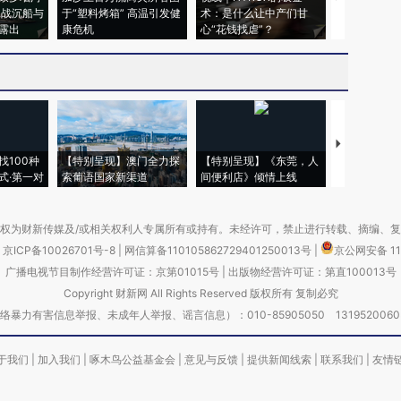
二战沉船与
于“塑料烤箱” 高温引发健
术：是什么让中产们甘
粒摇头丸 尿
露出
康危机
心“花钱找虐”？
毒品
【推广】走
找100种
【特别呈现】澳门全力探
【特别呈现】《东莞，人
会，让数智科
式·第一对
索葡语国家新渠道
间便利店》倾情上线
业
权为财新传媒及/或相关权利人专属所有或持有。未经许可，禁止进行转载、摘编、
京ICP备10026701号-8
|
网信算备110105862729401250013号
|
京公网安备 11
广播电视节目制作经营许可证：京第01015号
|
出版物经营许可证：第直100013号
Copyright 财新网 All Rights Reserved 版权所有 复制必究
害信息举报、未成年人举报、谣言信息）：010-85905050 13195200605 举报邮
于我们
|
加入我们
|
啄木鸟公益基金会
|
意见与反馈
|
提供新闻线索
|
联系我们
|
友情