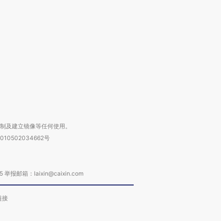
检体内含3种
度Z世代 用街头抗争将教
机”？难民潮撕裂西班牙
秘鲁纳斯
育部长拱下台
飞地休达
13人遇难
进第四届链博
【商旅对话】华住集团
技“链”接产
【特别呈现】寻找100种
CFO：不靠规模取胜，华
【特别呈
有意思的生活方式·第三对
住三大增长引擎是什么？
有意思的
复制及建立镜像等任何使用。
010502034662号
箱：laixin@caixin.com
链接