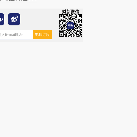
财新微信
跨国走私7万
视线｜被称为“蟑螂”的印
视线｜“入侵”还是“人道危