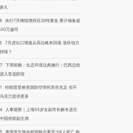
多久
8
央行7月继续增持近20吨黄金 累计储备超
600万盎司
5
7月进出口增速从高位略有回落 涨价动力
持续？
07
下周前瞻：生态环境法典施行；巴西总统
进入竞选阶段
1
特朗普坚称美国防空弹药库存充足 但不
乌克兰提供更多
24
人事观察｜上海55岁女副市长解冬进京
中国侨联副主席
45
泰国发生致命校园枪击案至少6人死亡 枪