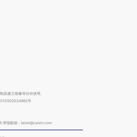
跨国走私7万
视线｜被称为“蟑螂”的印
视线｜“入侵”还是“人道危
检体内含3种
度Z世代 用街头抗争将教
机”？难民潮撕裂西班牙
秘鲁纳斯
育部长拱下台
飞地休达
13人遇难
进第四届链博
【商旅对话】华住集团
技“链”接产
【特别呈现】寻找100种
CFO：不靠规模取胜，华
【特别呈
有意思的生活方式·第三对
住三大增长引擎是什么？
有意思的
复制及建立镜像等任何使用。
010502034662号
箱：laixin@caixin.com