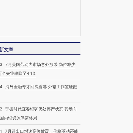
新文章
43
7月美国劳动力市场意外放缓 岗位减少
3万个失业率降至4.1%
14
海外金融专才回流香港 外籍工作签证翻
2
宁德时代宜春锂矿仍处停产状态 其动向
国内锂资源供需格局
1
7月进出口增速高位放缓，价格驱动还能