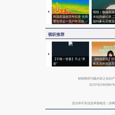
视线｜极端高温
韩国高温创百年纪录 当局
水位跌破纪录 
警告停止一切户外活动
猛犸象化石接连
视听推荐
【不唯一答案】不止“养
【特别呈现】寻
老”
有意思的生活方
财新网所刊载内容之知识产
京ICP证090880号
违法和不良信息举报电话（涉网络暴力有