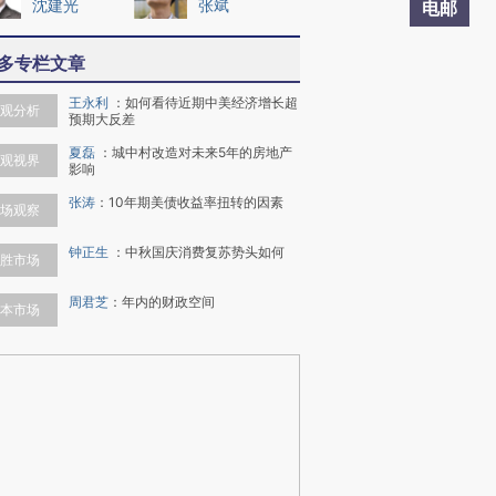
沈建光
张斌
电邮
多专栏文章
王永利
：
如何看待近期中美经济增长超
观分析
预期大反差
夏磊
：
城中村改造对未来5年的房地产
观视界
影响
张涛
：
10年期美债收益率扭转的因素
场观察
钟正生
：
中秋国庆消费复苏势头如何
胜市场
周君芝
：
年内的财政空间
本市场