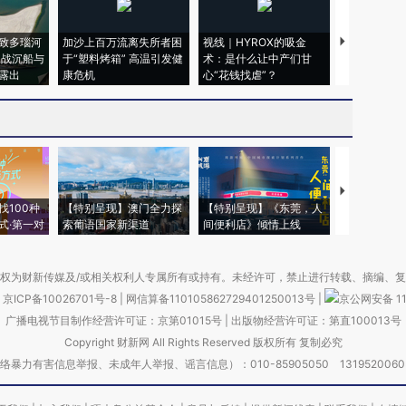
致多瑙河
加沙上百万流离失所者困
视线｜HYROX的吸金
马航飞行员
二战沉船与
于“塑料烤箱” 高温引发健
术：是什么让中产们甘
粒摇头丸 尿
露出
康危机
心“花钱找虐”？
毒品
【推广】走
找100种
【特别呈现】澳门全力探
【特别呈现】《东莞，人
会，让数智科
式·第一对
索葡语国家新渠道
间便利店》倾情上线
业
权为财新传媒及/或相关权利人专属所有或持有。未经许可，禁止进行转载、摘编、
京ICP备10026701号-8
|
网信算备110105862729401250013号
|
京公网安备 11
广播电视节目制作经营许可证：京第01015号
|
出版物经营许可证：第直100013号
Copyright 财新网 All Rights Reserved 版权所有 复制必究
害信息举报、未成年人举报、谣言信息）：010-85905050 13195200605 举报邮