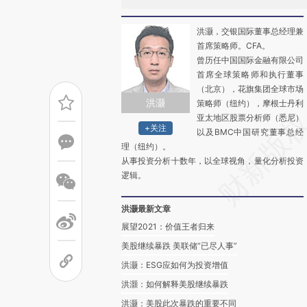
洪灏，交银国际董事总经理兼
首席策略师。CFA。
曾历任中国国际金融有限公司
首席全球策略师和执行董事
（北京），花旗集团全球市场
洪灏
策略师（纽约），摩根士丹利
亚太地区股票分析师（悉尼）
+关注
以及BMC中国研究董事总经
理（纽约）。
从事投资分析十数年，以全球视角，量化分析投资
逻辑。
洪灏最新文章
展望2021：价值王者归来
美股继续暴跌 美联储“已尽人事”
洪灏：ESG应如何为投资增值
洪灝：如何解释美股继续暴跌
洪灏：美股此次暴跌的重要不同