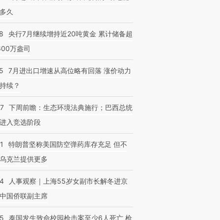
多久
8
央行7月继续增持近20吨黄金 累计储备超
600万盎司
5
7月进出口增速从高位略有回落 涨价动力
持续？
07
下周前瞻：生态环境法典施行；巴西总统
进入竞选阶段
1
特朗普坚称美国防空弹药库存充足 但不
乌克兰提供更多
24
人事观察｜上海55岁女副市长解冬进京
中国侨联副主席
45
泰国发生致命校园枪击案至少6人死亡 枪