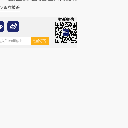
父母亦被杀
财新微信
跨国走私7万
视线｜被称为“蟑螂”的印
视线｜“入侵”还是“人道危
检体内含3种
度Z世代 用街头抗争将教
机”？难民潮撕裂西班牙
秘鲁纳斯
育部长拱下台
飞地休达
13人遇难