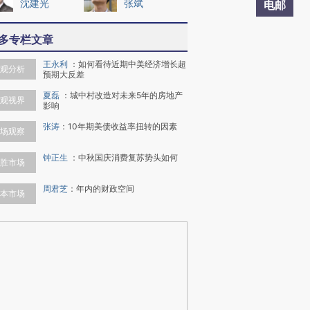
沈建光
张斌
电邮
多专栏文章
王永利
：
如何看待近期中美经济增长超
观分析
预期大反差
夏磊
：
城中村改造对未来5年的房地产
观视界
影响
张涛
：
10年期美债收益率扭转的因素
场观察
钟正生
：
中秋国庆消费复苏势头如何
胜市场
周君芝
：
年内的财政空间
本市场