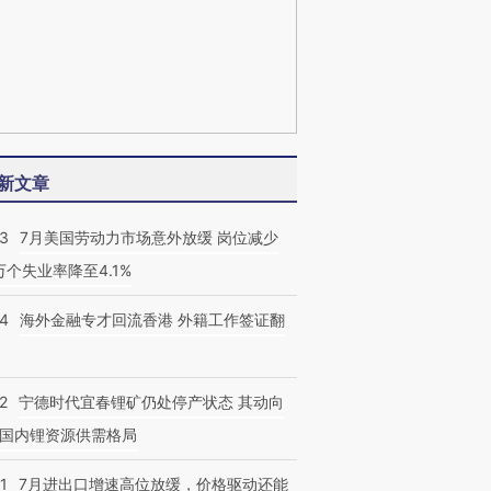
新文章
43
7月美国劳动力市场意外放缓 岗位减少
3万个失业率降至4.1%
14
海外金融专才回流香港 外籍工作签证翻
2
宁德时代宜春锂矿仍处停产状态 其动向
国内锂资源供需格局
1
7月进出口增速高位放缓，价格驱动还能