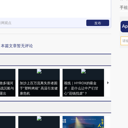
手祖
新网观点
发布
本篇文章暂无评论
致多瑙河
加沙上百万流离失所者困
视线｜HYROX的吸金
马航飞行员
二战沉船与
于“塑料烤箱” 高温引发健
术：是什么让中产们甘
粒摇头丸 尿
露出
康危机
心“花钱找虐”？
毒品