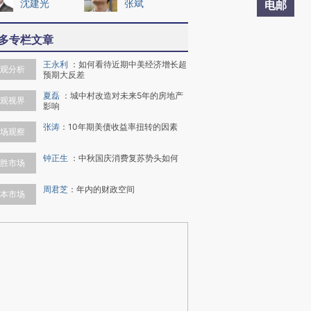
沈建光
张斌
电邮
多专栏文章
王永利
：
如何看待近期中美经济增长超
观分析
预期大反差
夏磊
：
城中村改造对未来5年的房地产
观视界
影响
张涛
：
10年期美债收益率扭转的因素
场观察
钟正生
：
中秋国庆消费复苏势头如何
胜市场
周君芝
：
年内的财政空间
本市场