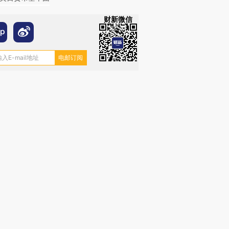
财新微信
OX的吸金
马航飞行员跨国走私7万
视线｜被称为“蟑螂”的印
让中产们甘
粒摇头丸 尿检体内含3种
度Z世代 用街头抗争将教
秘鲁纳斯
”？
毒品
育部长拱下台
13人遇难