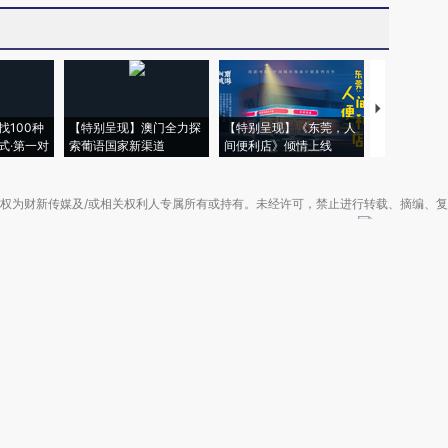
【推广】走
找100种
【特别呈现】澳门全力探
【特别呈现】《东莞，人
会，让数智科
式·第一对
索葡语国家新渠道
间便利店》倾情上线
业
权为财新传媒及/或相关权利人专属所有或持有。未经许可，禁止进行转载、摘编、
京ICP备10026701号-8
|
网信算备110105862729401250013号
|
京公网安备 11
广播电视节目制作经营许可证：京第01015号
|
出版物经营许可证：第直100013号
Copyright 财新网 All Rights Reserved 版权所有 复制必究
害信息举报、未成年人举报、谣言信息）：010-85905050 13195200605 举报邮
于我们
|
加入我们
|
啄木鸟公益基金会
|
意见与反馈
|
提供新闻线索
|
联系我们
|
友情