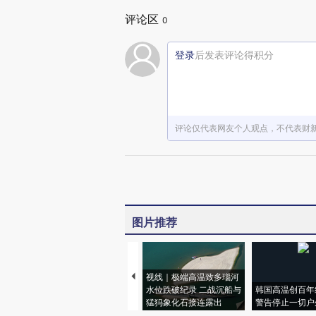
评论区
0
登录
后发表评论得积分
评论仅代表网友个人观点，不代表财
图片推荐
视线｜极端高温致多瑙河
水位跌破纪录 二战沉船与
韩国高温创百年
猛犸象化石接连露出
警告停止一切户