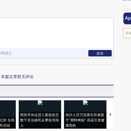
新网观点
发布
本篇文章暂无评论
西班牙休达进入紧急状态
加沙上百万流离失所者困
视线｜HYR
纪录 当局
数千非法移民从摩洛哥闯
于“塑料烤箱” 高温引发健
术：是什么
外活动
入
康危机
心“花钱找虐