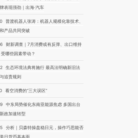
牌表现强劲｜出海·汽车
00
普渡机器人张涛：机器人规模化靠技术、
和产品共同突破
56
财新调查｜7月消费或有反弹、出口维持
 受哪些因素带动？
42
生态环境法典将施行 最高法明确新旧法
与追责规则
0
看空消费的“三大误区”
59
中东局势催化东南亚能源焦虑 多国出台
新政加速转型
05
分析｜贝森特操盘稳日元，操作巧思能否
美日货币基本面