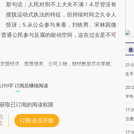
那句话：人民对刑不上大夫不满！4.尽管没有
摆脱运动式执法的特征，但持续时间之久令人
惊讶；5.从公众参与来看，刘铁男、宋林因微
了普通公民参与反腐的能动空间，这在过去是不可
最
阅宏观经济、股票债券、公司人物，财经数据尽在掌握。
21:0
生手
共计0字 订阅后继续阅读
20:
半年
获取已订阅的阅读权限
17:2
员
注册
订阅/会员升级
文
17:1