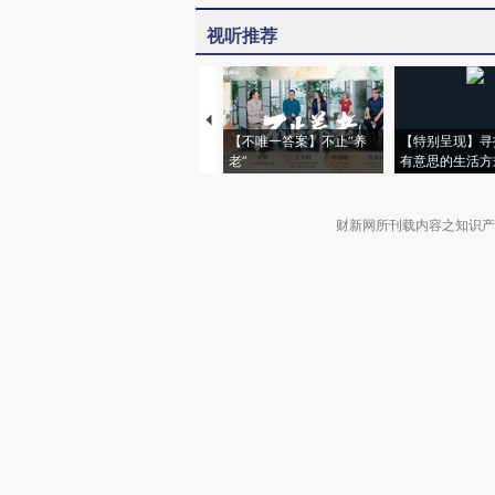
视听推荐
【不唯一答案】不止“养
【特别呈现】寻
老”
有意思的生活方
财新网所刊载内容之知识产
京ICP证090880号
违法和不良信息举报电话（涉网络暴力有
关