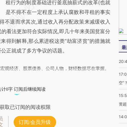
租行为的制度基础进行釜底抽薪式的改革(也就
是不得不在一定程度上承认腐败和寻租的事实
不得不退而求其次,通过收入再分配政策来减缓收入
昆的看法更加符合实际情况,即几十年来美国贫富分
来得到解释,那么累进税这类“劫富济贫”的措施就
最
否公正就成了多方争议的话题。
20:
阅宏观经济、股票债券、公司人物，财经数据尽在掌握。
17:
空”
共计0字 订阅后继续阅读
15:
资超
获取已订阅的阅读权限
14:
员
订阅/会员升级
文