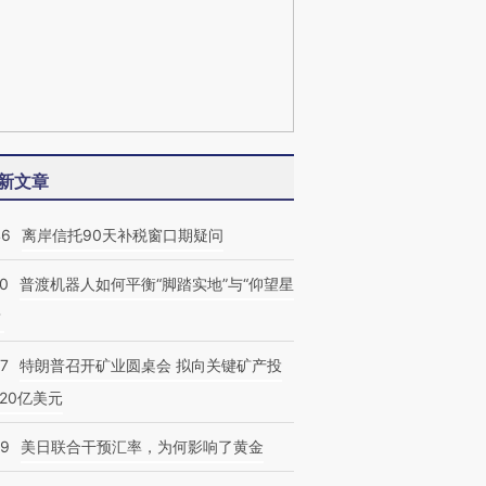
新文章
46
离岸信托90天补税窗口期疑问
00
普渡机器人如何平衡“脚踏实地”与“仰望星
？
57
特朗普召开矿业圆桌会 拟向关键矿产投
20亿美元
09
美日联合干预汇率，为何影响了黄金