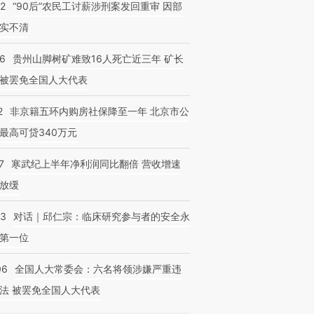
32
“90后”农民工讨薪涉刑案发回重审 因部
实不清
36
贵州山脚树矿难致16人死亡近三年 矿长
被罢免全国人大代表
2
非京籍五环内购房社保降至一年 北京市公
最高可贷340万元
7
寒武纪上半年净利润同比翻倍 营收增速
放缓
53
对话｜邱仁宗：临床研究参与者的安全永
第一位
06
全国人大常委会：六名将领涉嫌严重违
法 被罢免全国人大代表