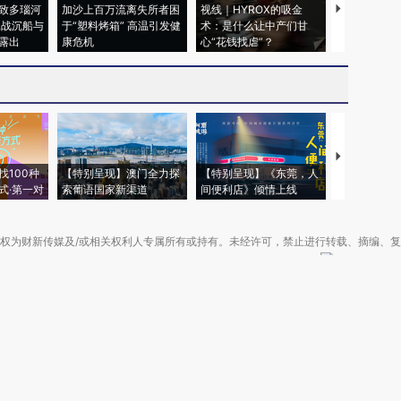
致多瑙河
加沙上百万流离失所者困
视线｜HYROX的吸金
马航飞行员
二战沉船与
于“塑料烤箱” 高温引发健
术：是什么让中产们甘
粒摇头丸 尿
露出
康危机
心“花钱找虐”？
毒品
【推广】走
找100种
【特别呈现】澳门全力探
【特别呈现】《东莞，人
会，让数智科
式·第一对
索葡语国家新渠道
间便利店》倾情上线
业
权为财新传媒及/或相关权利人专属所有或持有。未经许可，禁止进行转载、摘编、
京ICP备10026701号-8
|
网信算备110105862729401250013号
|
京公网安备 11
广播电视节目制作经营许可证：京第01015号
|
出版物经营许可证：第直100013号
Copyright 财新网 All Rights Reserved 版权所有 复制必究
害信息举报、未成年人举报、谣言信息）：010-85905050 13195200605 举报邮
于我们
|
加入我们
|
啄木鸟公益基金会
|
意见与反馈
|
提供新闻线索
|
联系我们
|
友情