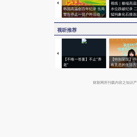
视线｜极端高温
韩国高温创百年纪录 当局
水位跌破纪录 
警告停止一切户外活动
猛犸象化石接连
视听推荐
【不唯一答案】不止“养
【特别呈现】寻
老”
有意思的生活方
财新网所刊载内容之知识产
京ICP证090880号
违法和不良信息举报电话（涉网络暴力有
关