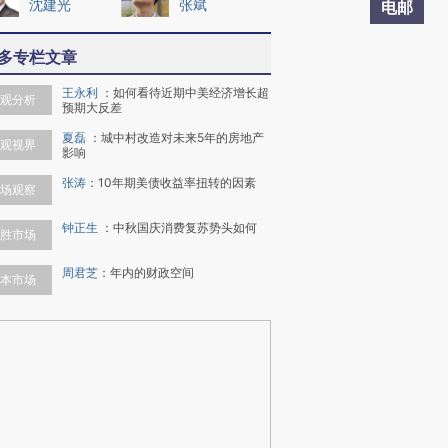
沈建光
张斌
电邮
多专栏文章
王永利
：
如何看待近期中美经济增长超
观分析
预期大反差
夏磊
：
城中村改造对未来5年的房地产
观视界
影响
张涛
：
10年期美债收益率扭转的因素
场观察
钟正生
：
中秋国庆消费复苏势头如何
胜市场
周君芝
：
年内的财政空间
本市场