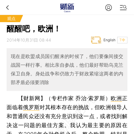
观点
醒醒吧，欧洲！
2014年10月31日 08:44
English
T中
现在是欧盟成员国们醒来的时候了，他们要像间接交
战国一样行事。相比亲自参战，他们最好帮助乌克兰
保卫自身。身处战争和仍致力于财政紧缩这两者的内
部矛盾必须要消除
【财新网】（专栏作家 乔治·索罗斯）
欧洲
正
面临着
俄罗斯
对其根本存在的挑战，但欧洲领导人
和普通民众还没有充分意识到这一点，或者找到解
决这一问题的最佳方案。我认为最主要的原因在