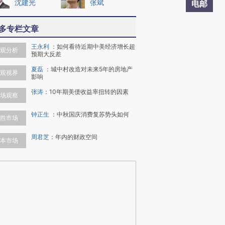
沈建光
张斌
电邮
多专栏文章
王永利
：
如何看待近期中美经济增长超
观分析
预期大反差
夏磊
：
城中村改造对未来5年的房地产
观视界
影响
张涛
：
10年期美债收益率扭转的因素
场观察
钟正生
：
中秋国庆消费复苏势头如何
胜市场
周君芝
：
年内的财政空间
本市场