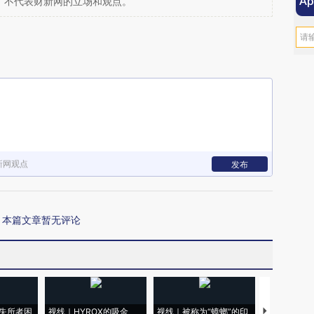
，不代表财新网的立场和观点。
新网观点
发布
本篇文章暂无评论
失所者困
视线｜HYROX的吸金
视线｜被称为“蟑螂”的印
视线｜“入侵