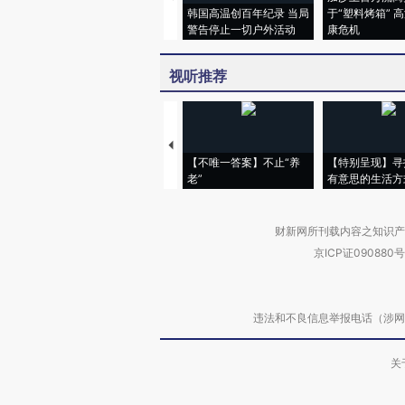
韩国高温创百年纪录 当局
于“塑料烤箱” 
警告停止一切户外活动
康危机
视听推荐
【不唯一答案】不止“养
【特别呈现】寻
老”
有意思的生活方
财新网所刊载内容之知识产
京ICP证090880号
违法和不良信息举报电话（涉网络暴力有
关