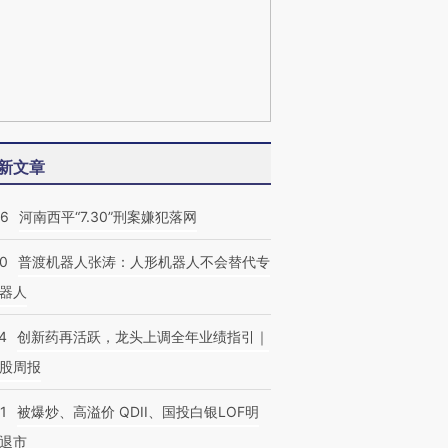
新文章
26
河南西平“7.30”刑案嫌犯落网
00
普渡机器人张涛：人形机器人不会替代专
器人
4
创新药再活跃，龙头上调全年业绩指引｜
股周报
1
被爆炒、高溢价 QDII、国投白银LOF明
退市