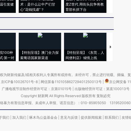
高温引发健
术：是什么让中产们甘
度Z世代 用街头抗争将教
机”？难民潮
心“花钱找虐”？
育部长拱下台
飞地休达
【推广】走
找100种
【特别呈现】澳门全力探
【特别呈现】《东莞，人
会，让数智科
式·第一对
索葡语国家新渠道
间便利店》倾情上线
业
权为财新传媒及/或相关权利人专属所有或持有。未经许可，禁止进行转载、摘编、
京ICP备10026701号-8
|
网信算备110105862729401250013号
|
京公网安备 11
广播电视节目制作经营许可证：京第01015号
|
出版物经营许可证：第直100013号
Copyright 财新网 All Rights Reserved 版权所有 复制必究
害信息举报、未成年人举报、谣言信息）：010-85905050 13195200605 举报邮
于我们
|
加入我们
|
啄木鸟公益基金会
|
意见与反馈
|
提供新闻线索
|
联系我们
|
友情