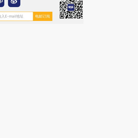
”还是“人道危
湖北宜昌局部短时降雨
哈尔滨遭遇短时极端强降