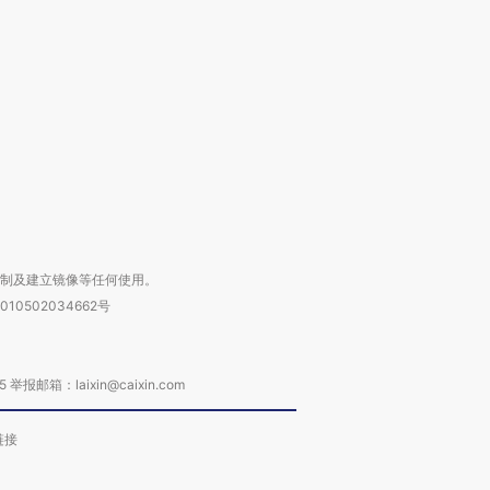
撕裂西班牙
128毫米 紧急转移近
雨 3小时累计雨量超80毫
秘鲁纳斯
4000人
米
13人遇难
进第四届链博
【商旅对话】华住集团
技“链”接产
【特别呈现】寻找100种
CFO：不靠规模取胜，华
【特别呈
有意思的生活方式·第三对
住三大增长引擎是什么？
有意思的
复制及建立镜像等任何使用。
010502034662号
箱：laixin@caixin.com
链接