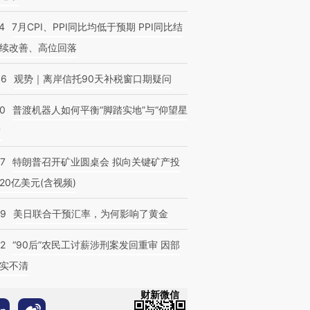
4
7月CPI、PPI同比均低于预期 PPI同比结
续改善、高位回落
46
观势｜离岸信托90天补税窗口期疑问
00
普渡机器人如何平衡“脚踏实地”与“仰望星
？
57
特朗普召开矿业圆桌会 拟向关键矿产投
20亿美元(含视频)
09
美日联合干预汇率，为何影响了黄金
32
“90后”农民工讨薪涉刑案发回重审 因部
实不清
财新微信