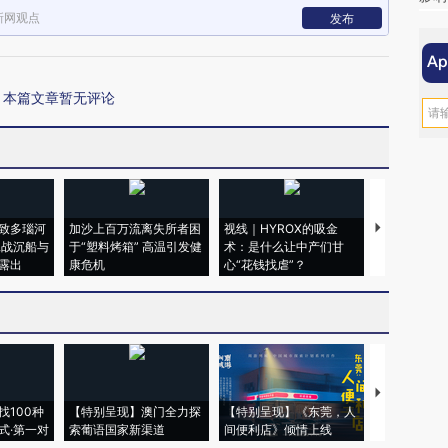
新网观点
发布
本篇文章暂无评论
致多瑙河
加沙上百万流离失所者困
视线｜HYROX的吸金
马航飞行员
二战沉船与
于“塑料烤箱” 高温引发健
术：是什么让中产们甘
粒摇头丸 尿
露出
康危机
心“花钱找虐”？
毒品
【推广】走
找100种
【特别呈现】澳门全力探
【特别呈现】《东莞，人
会，让数智科
式·第一对
索葡语国家新渠道
间便利店》倾情上线
业