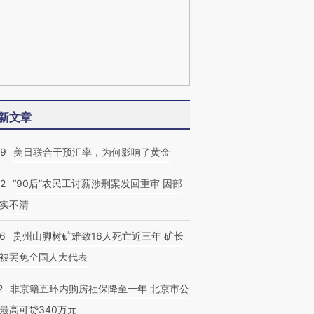
新文章
09
美日联合干预汇率，为何影响了黄金
32
“90后”农民工讨薪涉刑案发回重审 因部
实不清
36
贵州山脚树矿难致16人死亡近三年 矿长
被罢免全国人大代表
2
非京籍五环内购房社保降至一年 北京市公
最高可贷340万元