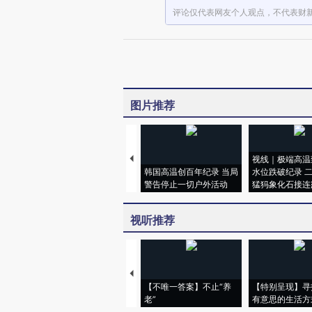
评论仅代表网友个人观点，不代表财
图片推荐
视线｜极端高温
韩国高温创百年纪录 当局
水位跌破纪录 
警告停止一切户外活动
猛犸象化石接连
视听推荐
【不唯一答案】不止“养
【特别呈现】寻
老”
有意思的生活方