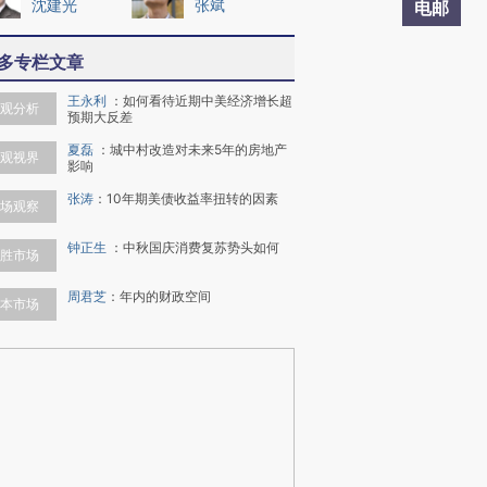
沈建光
张斌
电邮
多专栏文章
王永利
：
如何看待近期中美经济增长超
观分析
预期大反差
夏磊
：
城中村改造对未来5年的房地产
观视界
影响
张涛
：
10年期美债收益率扭转的因素
场观察
钟正生
：
中秋国庆消费复苏势头如何
胜市场
周君芝
：
年内的财政空间
本市场