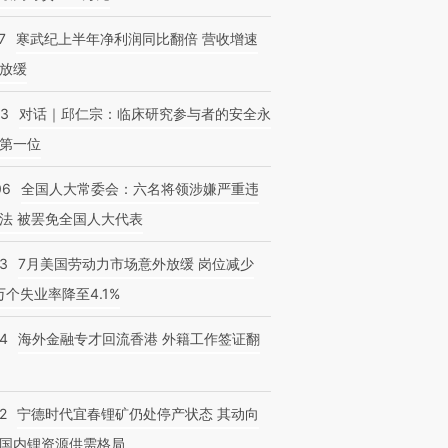
7
寒武纪上半年净利润同比翻倍 营收增速
放缓
53
对话｜邱仁宗：临床研究参与者的安全永
第一位
06
全国人大常委会：六名将领涉嫌严重违
法 被罢免全国人大代表
43
7月美国劳动力市场意外放缓 岗位减少
3万个失业率降至4.1%
14
海外金融专才回流香港 外籍工作签证翻
2
宁德时代宜春锂矿仍处停产状态 其动向
国内锂资源供需格局