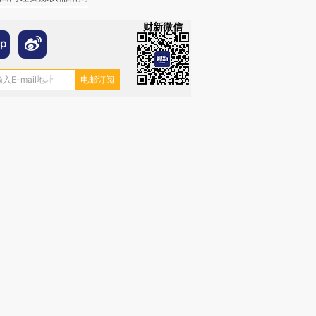
财新微信
跨国走私7万
视线｜被称为“蟑螂”的印
视线｜“入侵”还是“人道危
检体内含3种
度Z世代 用街头抗争将教
机”？难民潮撕裂西班牙
秘鲁纳斯
育部长拱下台
飞地休达
13人遇难
进第四届链博
【商旅对话】华住集团
技“链”接产
【特别呈现】寻找100种
CFO：不靠规模取胜，华
【特别呈
有意思的生活方式·第三对
住三大增长引擎是什么？
有意思的