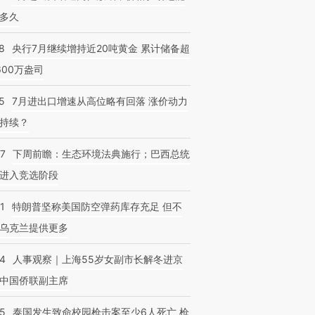
多久
8
央行7月继续增持近20吨黄金 累计储备超
600万盎司
5
7月进出口增速从高位略有回落 涨价动力
持续？
07
下周前瞻：生态环境法典施行；巴西总统
进入竞选阶段
1
特朗普坚称美国防空弹药库存充足 但不
乌克兰提供更多
24
人事观察｜上海55岁女副市长解冬进京
中国侨联副主席
45
泰国发生致命校园枪击案至少6人死亡 枪