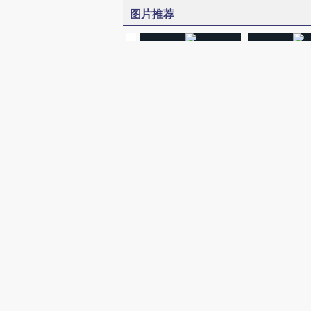
图片推荐
视线｜极端高温
韩国高温创百年纪录 当局
水位跌破纪录 
警告停止一切户外活动
猛犸象化石接连
视听推荐
【不唯一答案】不止“养
【特别呈现】寻
老”
有意思的生活方
财新网所刊载内容之知识产
京ICP证090880号