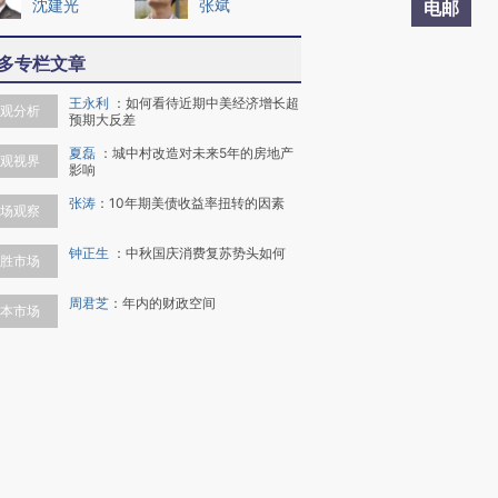
沈建光
张斌
电邮
多专栏文章
王永利
：
如何看待近期中美经济增长超
观分析
预期大反差
夏磊
：
城中村改造对未来5年的房地产
观视界
影响
张涛
：
10年期美债收益率扭转的因素
场观察
钟正生
：
中秋国庆消费复苏势头如何
胜市场
周君芝
：
年内的财政空间
本市场