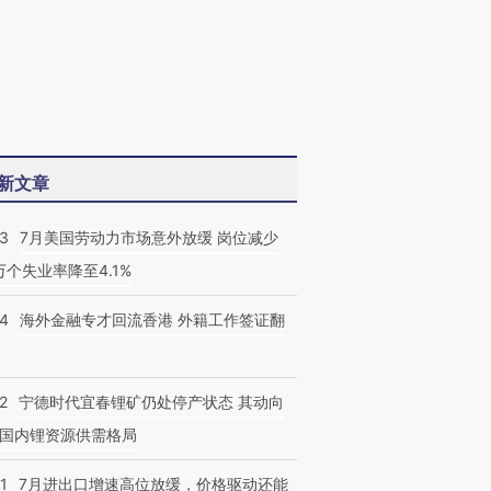
新文章
43
7月美国劳动力市场意外放缓 岗位减少
3万个失业率降至4.1%
14
海外金融专才回流香港 外籍工作签证翻
2
宁德时代宜春锂矿仍处停产状态 其动向
国内锂资源供需格局
1
7月进出口增速高位放缓，价格驱动还能