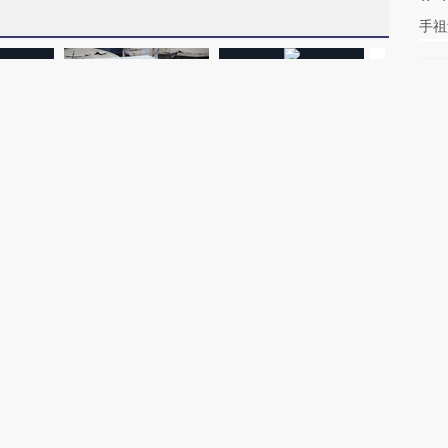
手祖
致多瑙河
加沙上百万流离失所者困
视线｜HYROX的吸金
马航飞行员
二战沉船与
于“塑料烤箱” 高温引发健
术：是什么让中产们甘
粒摇头丸 尿
露出
康危机
心“花钱找虐”？
毒品
【推广】走
找100种
【特别呈现】澳门全力探
【特别呈现】《东莞，人
会，让数智科
式·第一对
索葡语国家新渠道
间便利店》倾情上线
业
权为财新传媒及/或相关权利人专属所有或持有。未经许可，禁止进行转载、摘编、
京ICP备10026701号-8
|
网信算备110105862729401250013号
|
京公网安备 11
广播电视节目制作经营许可证：京第01015号
|
出版物经营许可证：第直100013号
Copyright 财新网 All Rights Reserved 版权所有 复制必究