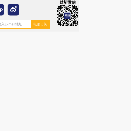
财新微信
”还是“人道危
湖北宜昌局部短时降雨
哈尔滨遭遇短时极端强降
撕裂西班牙
128毫米 紧急转移近
雨 3小时累计雨量超80毫
秘鲁纳斯
4000人
米
13人遇难