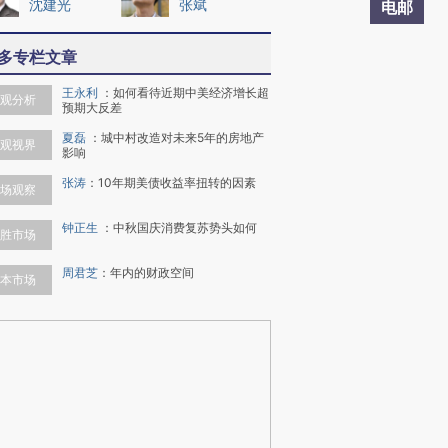
沈建光
张斌
电邮
多专栏文章
王永利
：
如何看待近期中美经济增长超
观分析
预期大反差
夏磊
：
城中村改造对未来5年的房地产
观视界
影响
张涛
：
10年期美债收益率扭转的因素
场观察
钟正生
：
中秋国庆消费复苏势头如何
胜市场
周君芝
：
年内的财政空间
本市场