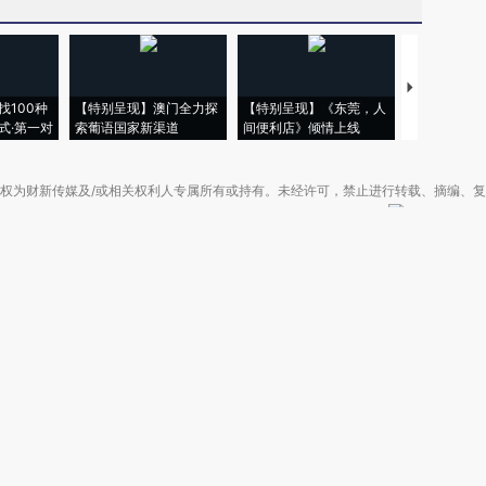
【推广】走
找100种
【特别呈现】澳门全力探
【特别呈现】《东莞，人
会，让数智科
式·第一对
索葡语国家新渠道
间便利店》倾情上线
业
权为财新传媒及/或相关权利人专属所有或持有。未经许可，禁止进行转载、摘编、
京ICP备10026701号-8
|
网信算备110105862729401250013号
|
京公网安备 11
广播电视节目制作经营许可证：京第01015号
|
出版物经营许可证：第直100013号
Copyright 财新网 All Rights Reserved 版权所有 复制必究
害信息举报、未成年人举报、谣言信息）：010-85905050 13195200605 举报邮
于我们
|
加入我们
|
啄木鸟公益基金会
|
意见与反馈
|
提供新闻线索
|
联系我们
|
友情