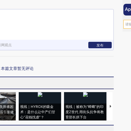
新网观点
发布
本篇文章暂无评论
失所者困
视线｜HYROX的吸金
视线｜被称为“蟑螂”的印
视线｜“入侵
高温引发健
术：是什么让中产们甘
度Z世代 用街头抗争将教
机”？难民潮
心“花钱找虐”？
育部长拱下台
飞地休达