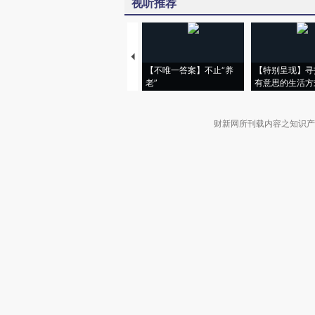
视听推荐
【不唯一答案】不止“养
【特别呈现】寻
老”
有意思的生活方
财新网所刊载内容之知识产
京ICP证090880号
违法和不良信息举报电话（涉网络暴力有
关