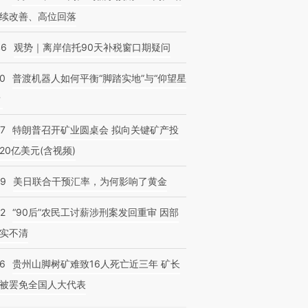
续改善、高位回落
46
观势｜离岸信托90天补税窗口期疑问
00
普渡机器人如何平衡“脚踏实地”与“仰望星
？
57
特朗普召开矿业圆桌会 拟向关键矿产投
20亿美元(含视频)
09
美日联合干预汇率，为何影响了黄金
32
“90后”农民工讨薪涉刑案发回重审 因部
实不清
36
贵州山脚树矿难致16人死亡近三年 矿长
被罢免全国人大代表