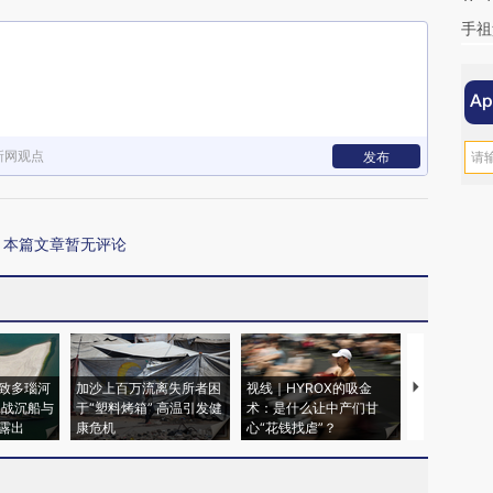
手祖
新网观点
发布
本篇文章暂无评论
致多瑙河
加沙上百万流离失所者困
视线｜HYROX的吸金
马航飞行员
二战沉船与
于“塑料烤箱” 高温引发健
术：是什么让中产们甘
粒摇头丸 尿
露出
康危机
心“花钱找虐”？
毒品