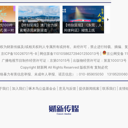
【推广】走
找100种
【特别呈现】澳门全力探
【特别呈现】《东莞，人
会，让数智科
式·第一对
索葡语国家新渠道
间便利店》倾情上线
业
权为财新传媒及/或相关权利人专属所有或持有。未经许可，禁止进行转载、摘编、
京ICP备10026701号-8
|
网信算备110105862729401250013号
|
京公网安备 11
广播电视节目制作经营许可证：京第01015号
|
出版物经营许可证：第直100013号
Copyright 财新网 All Rights Reserved 版权所有 复制必究
害信息举报、未成年人举报、谣言信息）：010-85905050 13195200605 举报邮
于我们
|
加入我们
|
啄木鸟公益基金会
|
意见与反馈
|
提供新闻线索
|
联系我们
|
友情