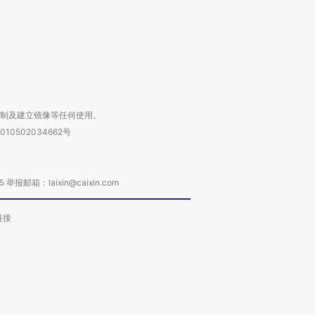
进第四届链博
【商旅对话】华住集团
技“链”接产
【特别呈现】寻找100种
CFO：不靠规模取胜，华
【特别呈
有意思的生活方式·第三对
住三大增长引擎是什么？
有意思的
复制及建立镜像等任何使用。
010502034662号
箱：laixin@caixin.com
链接