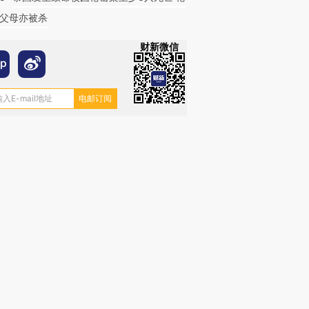
父母亦被杀
财新微信
跨国走私7万
视线｜被称为“蟑螂”的印
视线｜“入侵”还是“人道危
检体内含3种
度Z世代 用街头抗争将教
机”？难民潮撕裂西班牙
秘鲁纳斯
育部长拱下台
飞地休达
13人遇难