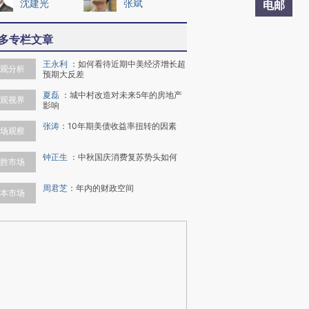
沈建光
张斌
电邮
多专栏文章
王永利
：
如何看待近期中美经济增长超
观分析
预期大反差
夏磊
：
城中村改造对未来5年的房地产
观视界
影响
张涛
：
10年期美债收益率扭转的因素
场观察
钟正生
：
中秋国庆消费复苏势头如何
胜市场
周君芝
：
年内的财政空间
本市场