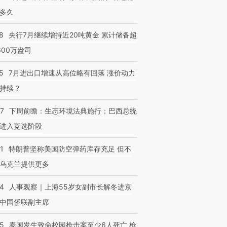
多久
8
央行7月继续增持近20吨黄金 累计储备超
600万盎司
5
7月进出口增速从高位略有回落 涨价动力
持续？
07
下周前瞻：生态环境法典施行；巴西总统
进入竞选阶段
1
特朗普坚称美国防空弹药库存充足 但不
乌克兰提供更多
24
人事观察｜上海55岁女副市长解冬进京
中国侨联副主席
45
泰国发生致命校园枪击案至少6人死亡 枪