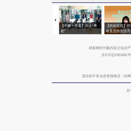
【不唯一答案】不止“养
【特别呈现】寻
老”
有意思的生活方
财新网所刊载内容之知识产
京ICP证090880号
违法和不良信息举报电话（涉网络暴力有
关