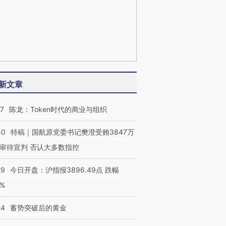
新文章
07
陈龙：Token时代的商业与组织
50
特稿｜国航原党委书记樊澄受贿3847万
审待宣判 否认大多数指控
29
今日开盘：沪指报3896.49点 跌幅
0%
24
蓄势突破后的黄金