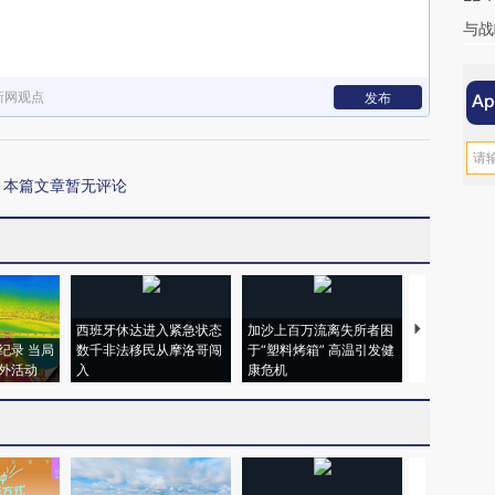
与战
新网观点
发布
本篇文章暂无评论
西班牙休达进入紧急状态
加沙上百万流离失所者困
视线｜HYR
纪录 当局
数千非法移民从摩洛哥闯
于“塑料烤箱” 高温引发健
术：是什么
外活动
入
康危机
心“花钱找虐