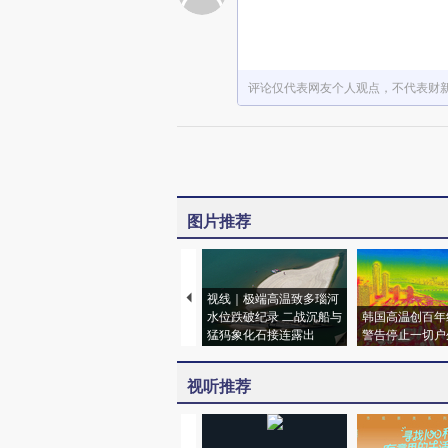
评论仅代表网友个人观点，不代表财
图片推荐
视线｜极端高温致多瑙河
水位跌破纪录 二战沉船与
韩国高温创百年
猛犸象化石接连露出
警告停止一切户
视听推荐