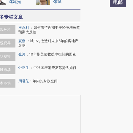
沈建光
张斌
电邮
多专栏文章
王永利
：
如何看待近期中美经济增长超
观分析
预期大反差
夏磊
：
城中村改造对未来5年的房地产
观视界
影响
张涛
：
10年期美债收益率扭转的因素
场观察
钟正生
：
中秋国庆消费复苏势头如何
胜市场
周君芝
：
年内的财政空间
本市场