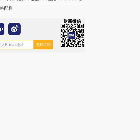
略配售
财新微信
OX的吸金
马航飞行员跨国走私7万
视线｜被称为“蟑螂”的印
让中产们甘
粒摇头丸 尿检体内含3种
度Z世代 用街头抗争将教
秘鲁纳斯
”？
毒品
育部长拱下台
13人遇难