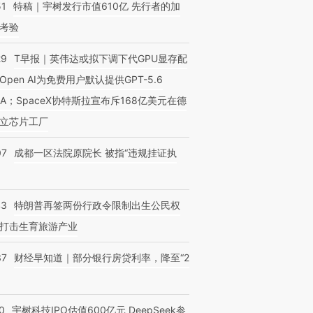
51
特稿｜宇树发行市值610亿 先行者的加
考验
29
T早报｜英伟达或拟下调下代GPU显存配
Open AI为免费用户默认提供GPT-5.6
NA；SpaceX协特斯拉宣布斥168亿美元在德
立芯片工厂
07
成都一区法院原院长 被指“违规挂证执
43
特朗普再签两份行政令限制出生公民权
打击生育旅游产业
37
财经早知道｜部分银行房贷利率，降至“2
0
宇树科技IPO估值600亿元 DeepSeek参