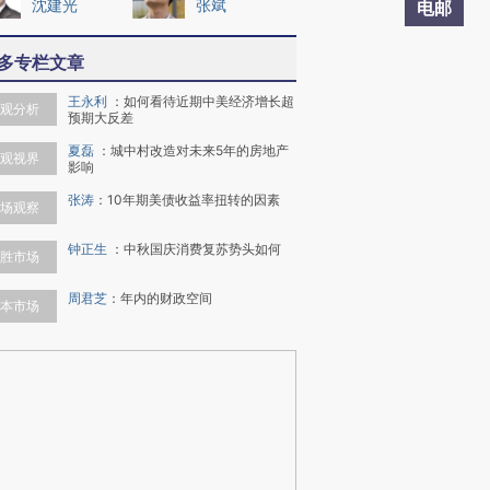
沈建光
张斌
电邮
多专栏文章
王永利
：
如何看待近期中美经济增长超
观分析
预期大反差
夏磊
：
城中村改造对未来5年的房地产
观视界
影响
张涛
：
10年期美债收益率扭转的因素
场观察
钟正生
：
中秋国庆消费复苏势头如何
胜市场
周君芝
：
年内的财政空间
本市场