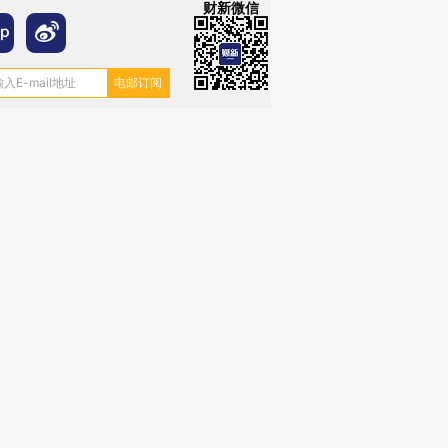
财新微信
跨国走私7万
视线｜HY
检体内含3种
泽连斯基密集出访美英 索
秘鲁纳斯卡观光飞机坠毁
术：是什
要防空导弹“救急”
13人遇难
心“花钱找
进第四届链博
【商旅对话】华住集团
技“链”接产
【特别呈现】寻找100种
CFO：不靠规模取胜，华
【特别呈