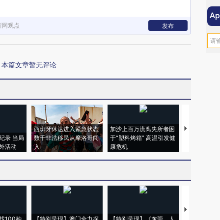
新网观点
发布
本篇文章暂无评论
西班牙休达进入紧急状态
加沙上百万流离失所者困
马航飞行员
纪录 当局
数千非法移民从摩洛哥闯
于“塑料烤箱” 高温引发健
粒摇头丸 尿
外活动
入
康危机
毒品
【推广】走
找100种
【特别呈现】澳门全力探
【特别呈现】《东莞，人
会，让数智科