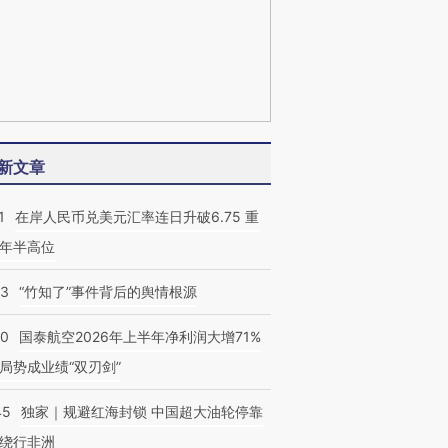
新文章
1
在岸人民币兑美元汇率连日升破6.75 重
年半高位
13
“竹知了”事件背后的舆情根源
10
国泰航空2026年上半年净利润大增71%
局势成业绩“双刃剑”
45
独家｜规避红海封锁 中国超大油轮停靠
绕行非洲