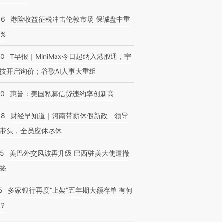
36
港险收益征税冲击伦敦市场 保诚盘中重
3%
20
T早报｜MiniMax今日起纳入港股通；宇
技开启询价；谷歌AI人事大重组
30
惠誉：美国私募信贷违约率创新高
48
财经早知道｜河南带薪休假新政：领导
带头，全员应休尽休
05
美巴外交风波再升级 巴西驻美大使遭撤
签
5
多家银行再度“上架”五年期大额存单 有何
？