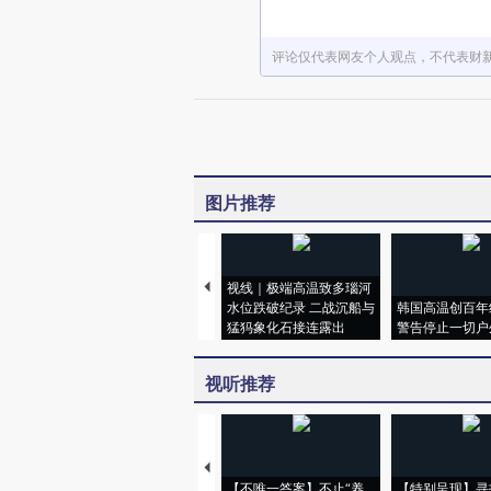
评论仅代表网友个人观点，不代表财
图片推荐
视线｜极端高温致多瑙河
水位跌破纪录 二战沉船与
韩国高温创百年
猛犸象化石接连露出
警告停止一切户
视听推荐
【不唯一答案】不止“养
【特别呈现】寻