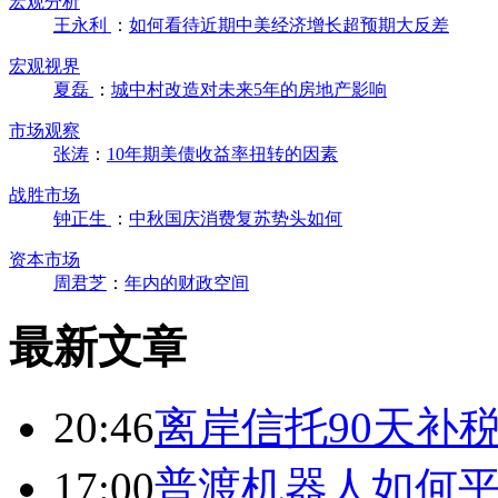
宏观分析
王永利
：
如何看待近期中美经济增长超预期大反差
宏观视界
夏磊
：
城中村改造对未来5年的房地产影响
市场观察
张涛
：
10年期美债收益率扭转的因素
战胜市场
钟正生
：
中秋国庆消费复苏势头如何
资本市场
周君芝
：
年内的财政空间
最新文章
20:46
离岸信托90天补
17:00
普渡机器人如何平