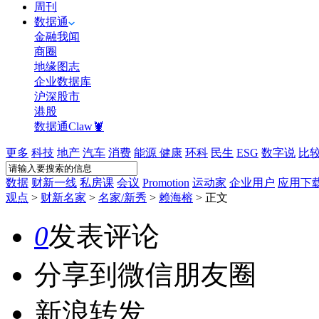
周刊
数据通
金融我闻
商圈
地缘图志
企业数据库
沪深股市
港股
数据通Claw🦞
更多
科技
地产
汽车
消费
能源
健康
环科
民生
ESG
数字说
比
数据
财新一线
私房课
会议
Promotion
运动家
企业用户
应用下
观点
>
财新名家
>
名家/新秀
>
赖海榕
>
正文
0
发表评论
分享到微信朋友圈
新浪转发