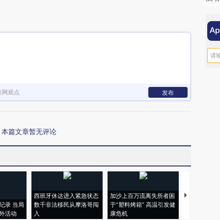
新网观点
发布
本篇文章暂无评论
西班牙休达进入紧急状态
加沙上百万流离失所者困
视线｜HYR
纪录 当局
数千非法移民从摩洛哥闯
于“塑料烤箱” 高温引发健
术：是什么
外活动
入
康危机
心“花钱找虐