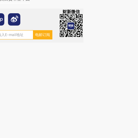
财新微信
OX的吸金
马航飞行员跨国走私7万
视线｜被称为“蟑螂”的印
让中产们甘
粒摇头丸 尿检体内含3种
度Z世代 用街头抗争将教
秘鲁纳斯
”？
毒品
育部长拱下台
13人遇难