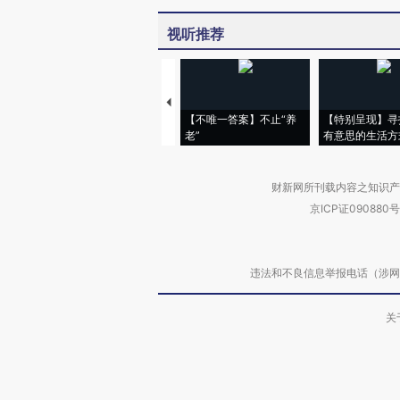
视听推荐
【不唯一答案】不止“养
【特别呈现】寻
老”
有意思的生活方
财新网所刊载内容之知识产
京ICP证090880号
违法和不良信息举报电话（涉网络暴力有
关