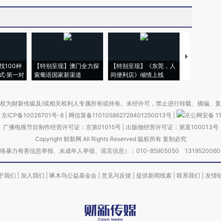
【推广】走
找100种
【特别呈现】澳门全力探
【特别呈现】《东莞，人
会，让数智科
式·第一对
索葡语国家新渠道
间便利店》倾情上线
业
权为财新传媒及/或相关权利人专属所有或持有。未经许可，禁止进行转载、摘编、
京ICP备10026701号-8
|
网信算备110105862729401250013号
|
京公网安备 11
广播电视节目制作经营许可证：京第01015号
|
出版物经营许可证：第直100013号
Copyright 财新网 All Rights Reserved 版权所有 复制必究
害信息举报、未成年人举报、谣言信息）：010-85905050 13195200605 举报邮
于我们
|
加入我们
|
啄木鸟公益基金会
|
意见与反馈
|
提供新闻线索
|
联系我们
|
友情