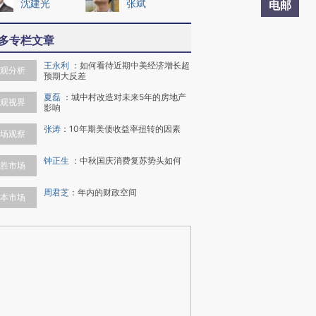
沈建光
张斌
电邮
多专栏文章
王永利
：
如何看待近期中美经济增长超
观分析
预期大反差
夏磊
：
城中村改造对未来5年的房地产
观视界
影响
张涛
：
10年期美债收益率扭转的因素
场观察
钟正生
：
中秋国庆消费复苏势头如何
胜市场
周君芝
：
年内的财政空间
本市场