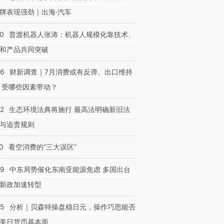
牌表现强劲｜出海·汽车
00
普渡机器人张涛：机器人规模化靠技术、
和产品共同突破
56
财新调查｜7月消费或有反弹、出口维持
 受哪些因素带动？
42
生态环境法典将施行 最高法明确新旧法
与追责规则
0
看空消费的“三大误区”
59
中东局势催化东南亚能源焦虑 多国出台
新政加速转型
05
分析｜贝森特操盘稳日元，操作巧思能否
美日货币基本面