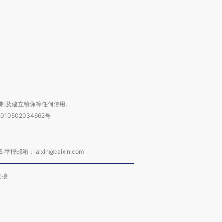
进第四届链博
【商旅对话】华住集团
技“链”接产
【特别呈现】寻找100种
CFO：不靠规模取胜，华
【特别呈
有意思的生活方式·第三对
住三大增长引擎是什么？
有意思的
复制及建立镜像等任何使用。
010502034662号
箱：laixin@caixin.com
链接