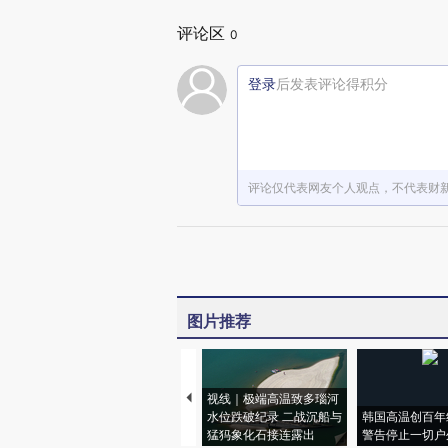
评论区
0
登录
后发表评论得积分
评论仅代表网友个人观点，不代表财
图片推荐
视线｜极端高温致多瑙河
水位跌破纪录 二战沉船与
韩国高温创百年
猛犸象化石接连露出
警告停止一切户