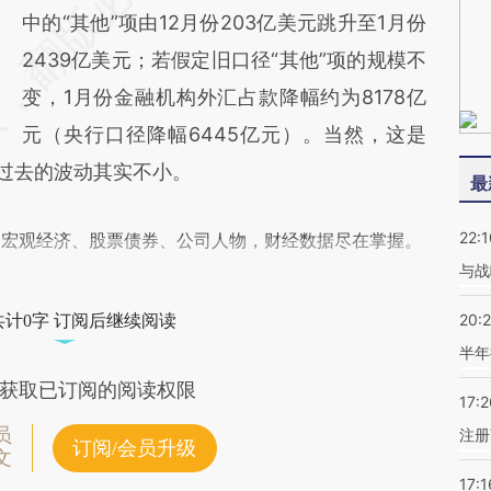
中的“其他”项由12月份203亿美元跳升至1月份
2439亿美元；若假定旧口径“其他”项的规模不
变，1月份金融机构外汇占款降幅约为8178亿
元（央行口径降幅6445亿元）。当然，这是
在过去的波动其实不小。
最
22:1
阅宏观经济、股票债券、公司人物，财经数据尽在掌握。
与战
20:
共计0字 订阅后继续阅读
半年
获取已订阅的阅读权限
17:2
员
注册
订阅/会员升级
文
17:1