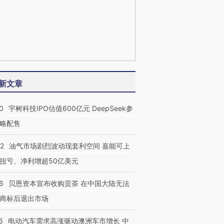
新文章
0
宇树科技IPO估值600亿元 DeepSeek参
略配售
22
油气市场剧烈波动现套利空间 嘉能可上
扭亏、净利增超50亿美元
6
贝恩资本宣布收购贡茶 在中国大陆无法
商标后退出市场
6
电动汽车需求高涨驱动澳洲车市增长 中