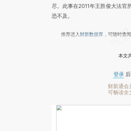
尽。此事在2011年王胜俊大法
恐不及。
推荐进入
财新数据库
，可随时查
本文
登录
后
财新通会
可畅读全