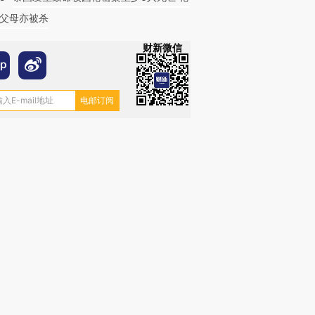
父母亦被杀
财新微信
跨国走私7万
视线｜被称为“蟑螂”的印
视线｜“入侵”还是“人道危
检体内含3种
度Z世代 用街头抗争将教
机”？难民潮撕裂西班牙
秘鲁纳斯
育部长拱下台
飞地休达
13人遇难