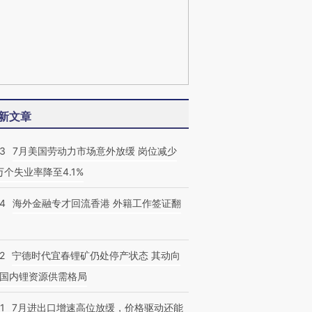
新文章
43
7月美国劳动力市场意外放缓 岗位减少
3万个失业率降至4.1%
14
海外金融专才回流香港 外籍工作签证翻
2
宁德时代宜春锂矿仍处停产状态 其动向
国内锂资源供需格局
1
7月进出口增速高位放缓，价格驱动还能