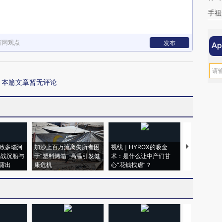
手祖
新网观点
发布
本篇文章暂无评论
致多瑙河
加沙上百万流离失所者困
视线｜HYROX的吸金
马航飞行员
二战沉船与
于“塑料烤箱” 高温引发健
术：是什么让中产们甘
粒摇头丸 尿
露出
康危机
心“花钱找虐”？
毒品