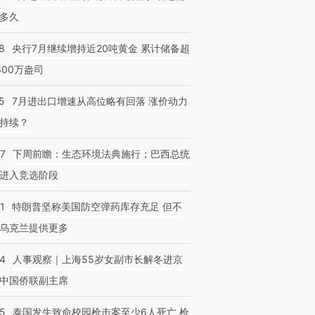
多久
8
央行7月继续增持近20吨黄金 累计储备超
600万盎司
5
7月进出口增速从高位略有回落 涨价动力
持续？
07
下周前瞻：生态环境法典施行；巴西总统
进入竞选阶段
1
特朗普坚称美国防空弹药库存充足 但不
乌克兰提供更多
24
人事观察｜上海55岁女副市长解冬进京
中国侨联副主席
45
泰国发生致命校园枪击案至少6人死亡 枪