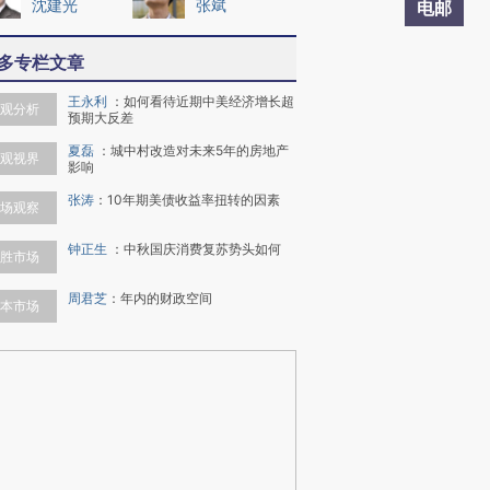
沈建光
张斌
电邮
多专栏文章
王永利
：
如何看待近期中美经济增长超
观分析
预期大反差
夏磊
：
城中村改造对未来5年的房地产
观视界
影响
张涛
：
10年期美债收益率扭转的因素
场观察
钟正生
：
中秋国庆消费复苏势头如何
胜市场
周君芝
：
年内的财政空间
本市场