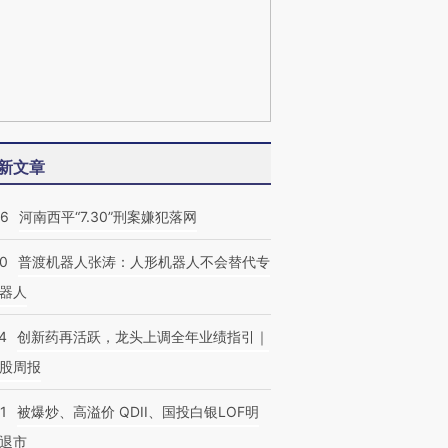
新文章
26
河南西平“7.30”刑案嫌犯落网
00
普渡机器人张涛：人形机器人不会替代专
器人
4
创新药再活跃，龙头上调全年业绩指引｜
股周报
1
被爆炒、高溢价 QDII、国投白银LOF明
退市