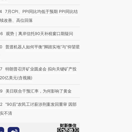
4
7月CPI、PPI同比均低于预期 PPI同比结
续改善、高位回落
46
观势｜离岸信托90天补税窗口期疑问
00
普渡机器人如何平衡“脚踏实地”与“仰望星
？
57
特朗普召开矿业圆桌会 拟向关键矿产投
20亿美元(含视频)
09
美日联合干预汇率，为何影响了黄金
32
“90后”农民工讨薪涉刑案发回重审 因部
实不清
财新微信