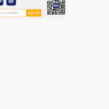
”还是“人道危
湖北宜昌局部短时降雨
哈尔滨遭遇短时极端强降
撕裂西班牙
128毫米 紧急转移近
雨 3小时累计雨量超80毫
秘鲁纳斯
4000人
米
13人遇难