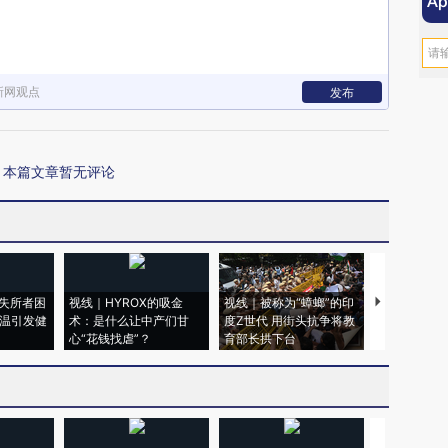
新网观点
发布
本篇文章暂无评论
失所者困
视线｜HYROX的吸金
视线｜被称为“蟑螂”的印
视线｜“入侵
高温引发健
术：是什么让中产们甘
度Z世代 用街头抗争将教
机”？难民潮
心“花钱找虐”？
育部长拱下台
飞地休达