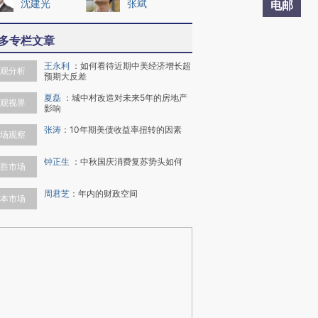
沈建光
张斌
电邮
多专栏文章
王永利
：
如何看待近期中美经济增长超
观分析
预期大反差
夏磊
：
城中村改造对未来5年的房地产
观视界
影响
张涛
：
10年期美债收益率扭转的因素
场观察
钟正生
：
中秋国庆消费复苏势头如何
胜市场
周君芝
：
年内的财政空间
本市场