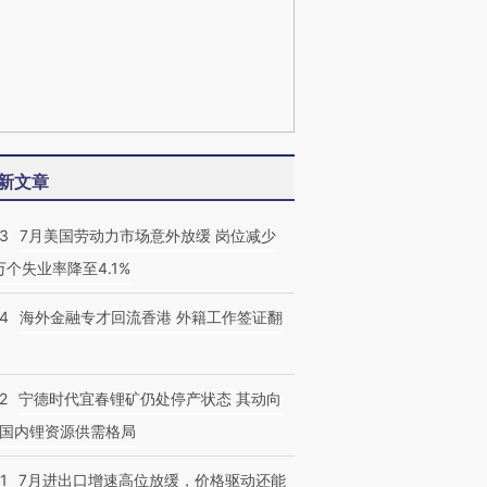
新文章
43
7月美国劳动力市场意外放缓 岗位减少
3万个失业率降至4.1%
14
海外金融专才回流香港 外籍工作签证翻
2
宁德时代宜春锂矿仍处停产状态 其动向
国内锂资源供需格局
1
7月进出口增速高位放缓，价格驱动还能