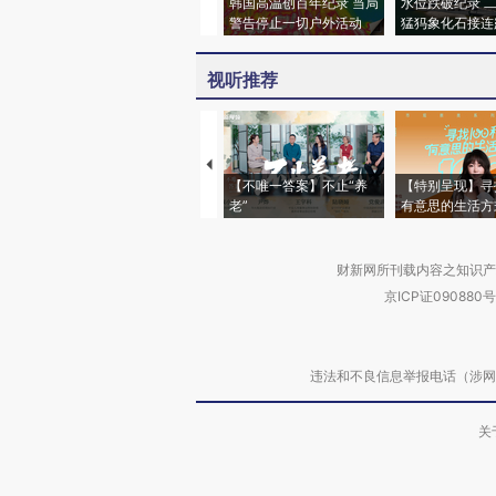
韩国高温创百年纪录 当局
水位跌破纪录 
警告停止一切户外活动
猛犸象化石接连
视听推荐
【不唯一答案】不止“养
【特别呈现】寻
老”
有意思的生活方
财新网所刊载内容之知识产
京ICP证090880号
违法和不良信息举报电话（涉网络暴力有
关