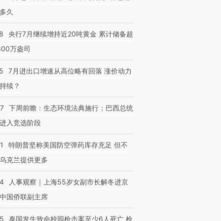
多久
8
央行7月继续增持近20吨黄金 累计储备超
600万盎司
5
7月进出口增速从高位略有回落 涨价动力
持续？
07
下周前瞻：生态环境法典施行；巴西总统
进入竞选阶段
1
特朗普坚称美国防空弹药库存充足 但不
乌克兰提供更多
24
人事观察｜上海55岁女副市长解冬进京
中国侨联副主席
45
泰国发生致命校园枪击案至少6人死亡 枪