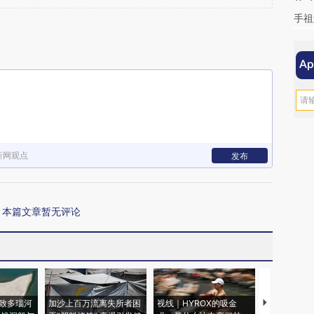
手祖
新网观点
发布
本篇文章暂无评论
致多瑙河
加沙上百万流离失所者困
视线｜HYROX的吸金
马航飞行员