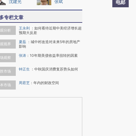
沈建光
张斌
电邮
多专栏文章
王永利
：
如何看待近期中美经济增长超
观分析
预期大反差
夏磊
：
城中村改造对未来5年的房地产
观视界
影响
张涛
：
10年期美债收益率扭转的因素
场观察
钟正生
：
中秋国庆消费复苏势头如何
胜市场
周君芝
：
年内的财政空间
本市场