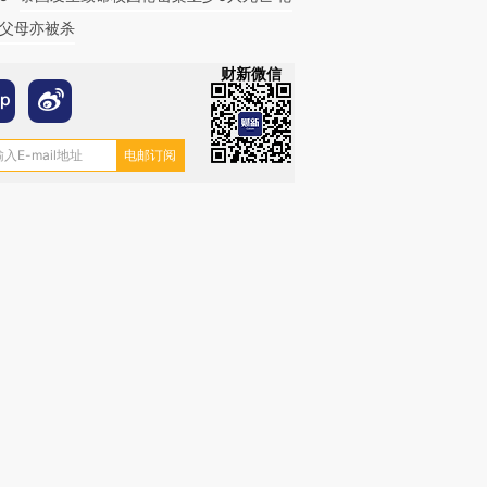
父母亦被杀
财新微信
跨国走私7万
视线｜被称为“蟑螂”的印
视线｜“入侵”还是“人道危