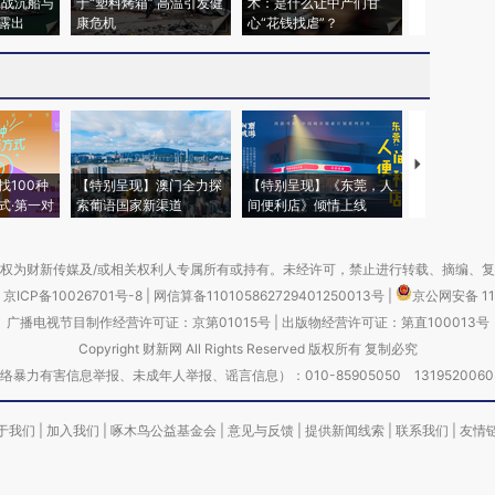
二战沉船与
于“塑料烤箱” 高温引发健
术：是什么让中产们甘
粒摇头丸 尿
露出
康危机
心“花钱找虐”？
毒品
【推广】走
找100种
【特别呈现】澳门全力探
【特别呈现】《东莞，人
会，让数智科
式·第一对
索葡语国家新渠道
间便利店》倾情上线
业
权为财新传媒及/或相关权利人专属所有或持有。未经许可，禁止进行转载、摘编、
京ICP备10026701号-8
|
网信算备110105862729401250013号
|
京公网安备 11
广播电视节目制作经营许可证：京第01015号
|
出版物经营许可证：第直100013号
Copyright 财新网 All Rights Reserved 版权所有 复制必究
害信息举报、未成年人举报、谣言信息）：010-85905050 13195200605 举报邮
于我们
|
加入我们
|
啄木鸟公益基金会
|
意见与反馈
|
提供新闻线索
|
联系我们
|
友情