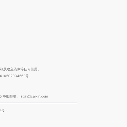
检体内含3种
度Z世代 用街头抗争将教
机”？难民潮撕裂西班牙
秘鲁纳斯
育部长拱下台
飞地休达
13人遇难
进第四届链博
【商旅对话】华住集团
技“链”接产
【特别呈现】寻找100种
CFO：不靠规模取胜，华
【特别呈
有意思的生活方式·第三对
住三大增长引擎是什么？
有意思的
复制及建立镜像等任何使用。
010502034662号
箱：laixin@caixin.com
链接